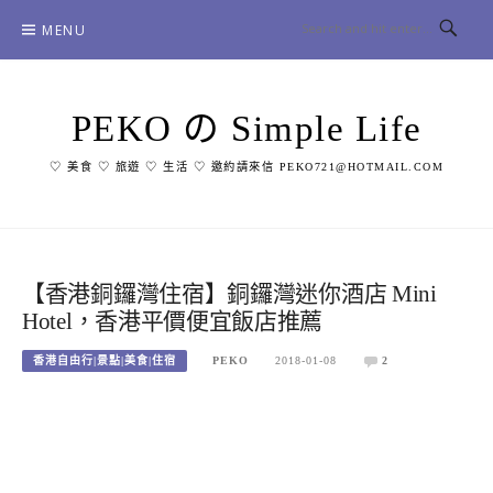
Skip
MENU
to
content
PEKO の Simple Life
♡ 美食 ♡ 旅遊 ♡ 生活 ♡ 邀約請來信 PEKO721@HOTMAIL.COM
【香港銅鑼灣住宿】銅鑼灣迷你酒店 Mini
Hotel，香港平價便宜飯店推薦
香港自由行|景點|美食|住宿
PEKO
2018-01-08
2