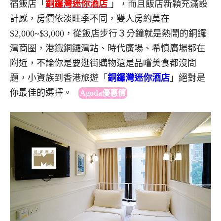
宿飯店「
銅鑼灣迷你酒店
」，而且飯店新穎充滿設
計感，房價依淡旺季不同，雙人房約莫在
$2,000~$3,000，從飯店步行３分鐘就是熱鬧的銅鑼
灣商圈，港鐵銅鑼灣站、時代廣場、希慎廣場都在
附近，不論你是要逛街購物還是品嚐美食都沒問
題，小資族到香港旅遊「
銅鑼灣迷你酒店
」絕對是
你最佳的選擇。
Agoda優惠價