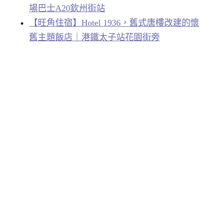
場巴士A20欽州街站
【旺角住宿】Hotel 1936，舊式唐樓改建的懷
舊主題飯店｜港鐵太子站花園街旁