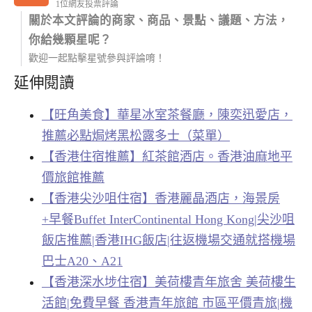
1位網友投票評論
關於本文評論的商家、商品、景點、議題、方法，
你給幾顆星呢？
歡迎一起點擊星號參與評論唷！
延伸閱讀
【旺角美食】華星冰室茶餐廳，陳奕迅愛店，
推薦必點焗烤黑松露多士（菜單）
【香港住宿推薦】紅茶館酒店。香港油麻地平
價旅館推薦
【香港尖沙咀住宿】香港麗晶酒店，海景房
+早餐Buffet InterContinental Hong Kong|尖沙咀
飯店推薦|香港IHG飯店|往返機場交通就搭機場
巴士A20、A21
【香港深水埗住宿】美荷樓青年旅舍 美荷樓生
活館|免費早餐 香港青年旅館 市區平價青旅|機