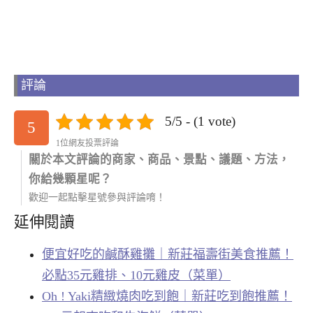
評論
5/5 - (1 vote)
5
1位網友投票評論
關於本文評論的商家、商品、景點、議題、方法，
你給幾顆星呢？
歡迎一起點擊星號參與評論唷！
延伸閱讀
便宜好吃的鹹酥雞攤｜新莊福壽街美食推薦！
必點35元雞排、10元雞皮（菜單）
Oh ! Yaki精緻燒肉吃到飽｜新莊吃到飽推薦！