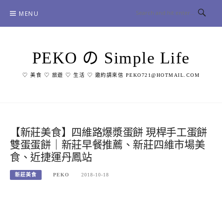
Skip
MENU
to
content
PEKO の Simple Life
♡ 美食 ♡ 旅遊 ♡ 生活 ♡ 邀約請來信 PEKO721@HOTMAIL.COM
【新莊美食】四維路爆漿蛋餅 現桿手工蛋餅
雙蛋蛋餅｜新莊早餐推薦、新莊四維市場美
食、近捷運丹鳳站
新莊美食
PEKO
2018-10-18