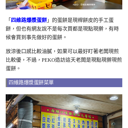
「
四維路爆漿蛋餅
」的蛋餅是現桿餅皮的手工蛋
餅，但也有網友說不是每次買都是現點現擀，有時
候會買到事先做好的蛋餅。
放涼後口感比較油膩，如果可以最好盯著老闆現煎
比較優，不過，PEKO造訪這天老闆是現點現擀現煎
蛋餅。
四維路爆漿蛋餅菜單