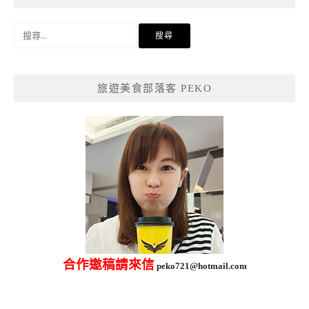
搜
尋
關
鍵
旅遊美食部落客 PEKO
字:
合作邀稿請來信
peko721@hotmail.com