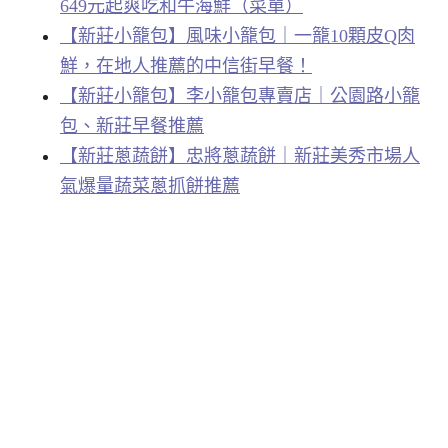
649元起爽吃和牛海鮮（菜單）
【新莊小籠包】風味小籠包｜一籠10顆皮Q肉
鮮，在地人推薦的中信街早餐！
【新莊小籠包】李小籠包專賣店｜公園路小籠
包、新莊早餐推薦
【新莊蔥蔬餅】忠將蔥蔬餅｜新莊美秀市場人
氣爆量蔬菜蔥抓餅推薦