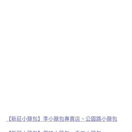
【新莊小籠包】李小籠包專賣店。公園路小籠包