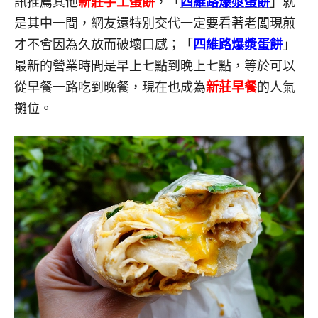
訊推薦其他
新莊手工蛋餅
，「
四維路爆漿蛋餅
」就
是其中一間，網友還特別交代一定要看著老闆現煎
才不會因為久放而破壞口感；「
四維路爆漿蛋餅
」
最新的營業時間是早上七點到晚上七點，等於可以
從早餐一路吃到晚餐，現在也成為
新莊早餐
的人氣
攤位。