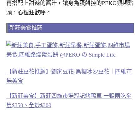
再搭配上甜辣的醬汁，讓身為蛋餅控的PEKO頻頻點
頭，心裡狂歡呼。
新莊美食推薦
【新莊豆花推薦】劉家豆花-黑糖冰沙豆花｜四維市
場美食
【新莊美食】新莊四維市場冠記烤鴨車 一鴨兩吃全
隻$350、全炒$300