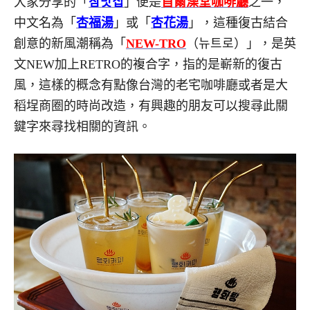
大家分享的「
참맛집
」便是
首爾澡堂咖啡廳
之一，
中文名為「
杏福湯
」或「
杏花湯
」，這種復古結合
創意的新風潮稱為「
NEW-TRO
（뉴트로）」，是英
文NEW加上RETRO的複合字，指的是嶄新的復古
風，這樣的概念有點像台灣的老宅咖啡廳或者是大
稻埕商圈的時尚改造，有興趣的朋友可以搜尋此關
鍵字來尋找相關的資訊。