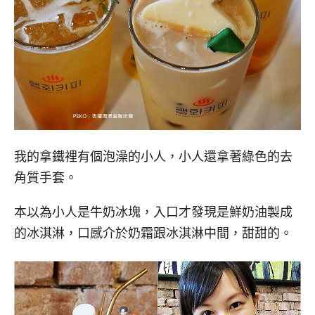
我的拿鐵裡有個泡澡的小人，小人還拿著綠色的去
角質手套。
本以為小人是牛奶冰塊，入口才發現是鮮奶油製成
的冰淇淋，口感介於奶霜跟冰淇淋中間，甜甜的。