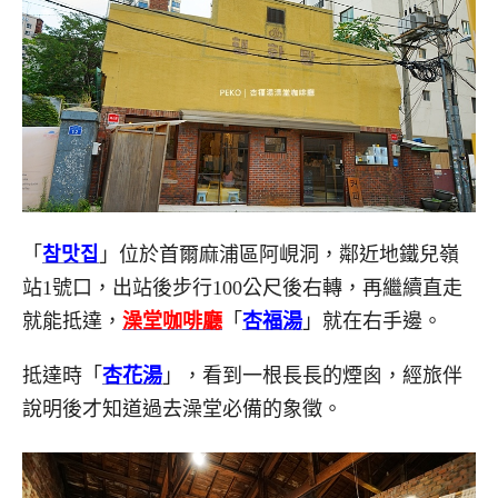
「
참맛집
」位於首爾麻浦區阿峴洞，鄰近地鐵兒嶺
站1號口，出站後步行100公尺後右轉，再繼續直走
就能抵達，
澡堂咖啡廳
「
杏福湯
」就在右手邊。
抵達時「
杏花湯
」，看到一根長長的煙囪，經旅伴
說明後才知道過去澡堂必備的象徵。