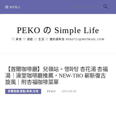
Skip
MENU
to
content
PEKO の Simple Life
♡ 美食 ♡ 旅遊 ♡ 生活 ♡ 邀約請來信 PEKO721@HOTMAIL.COM
【首爾咖啡廳】兒嶺站。행화탕 杏花湯 杏福
湯｜澡堂咖啡廳推薦，NEW-TRO 嶄新復古
旋風｜附杏福咖啡菜單
首爾旅遊|景點|美食|住宿
PEKO
2019-09-06