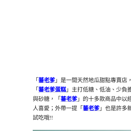
「
蕃老爹
」是一間天然地瓜甜點專賣店
「
蕃老爹蛋糕
」主打低糖、低油、少負
與砂糖，「
蕃老爹
」的十多款商品中以
人喜愛；外帶一提「
蕃老爹
」也是許多
試吃哦!!