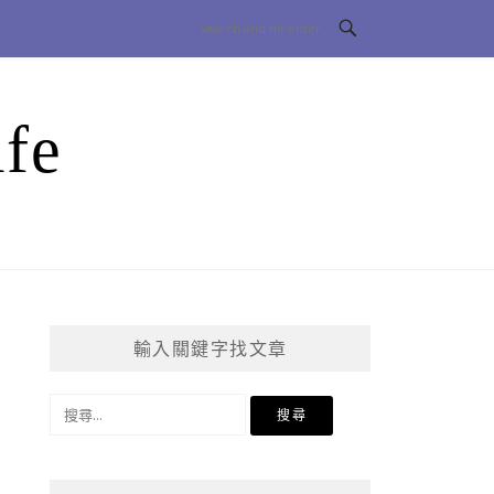
fe
輸入關鍵字找文章
搜
尋
關
鍵