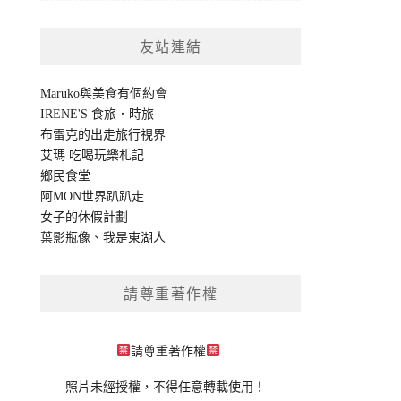
友站連結
Maruko與美食有個約會
IRENE'S 食旅．時旅
布雷克的出走旅行視界
艾瑪 吃喝玩樂札記
鄉民食堂
阿MON世界趴趴走
女子的休假計劃
葉影瓶像
、
我是東湖人
請尊重著作權
請尊重著作權
照片未經授權，不得任意轉載使用！