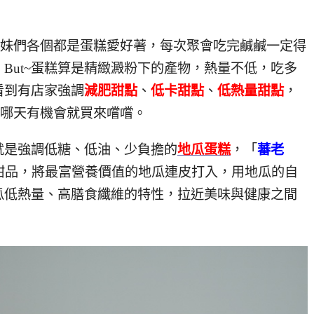
姐妹們各個都是蛋糕愛好著，每次聚會吃完鹹鹹一定得
But~蛋糕算是精緻澱粉下的產物，熱量不低，吃多
看到有店家強調
減肥甜點
、
低卡甜點
、
低熱量甜點
，
等哪天有機會就買來嚐嚐。
就是強調低糖、低油、少負擔的
地瓜蛋糕
，「
蕃老
甜品，將最富營養價值的地瓜連皮打入，用地瓜的自
瓜低熱量、高膳食纖維的特性，拉近美味與健康之間