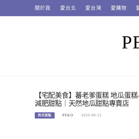
Skip
關於我
愛台北
愛台灣
愛購物
to
content
P
【宅配美食】蕃老爹蛋糕 地瓜蛋糕
減肥甜點｜天然地瓜甜點專賣店
PEKO
2020-08-25
西式甜點