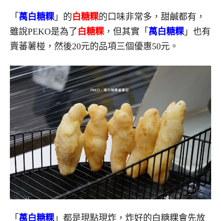
「
萬白糖粿
」的
白糖粿
的口味非常多，甜鹹都有，
雖說PEKO是為了
白糖粿
，但其實「
萬白糖粿
」也有
賣蕃薯椪，然後20元的品項三個優惠50元。
「
萬白糖粿
」都是現點現炸，炸好的白糖粿會先放