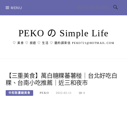
Skip
MENU
to
content
PEKO の Simple Life
♡ 美食 ♡ 旅遊 ♡ 生活 ♡ 邀約請來信 PEKO721@HOTMAIL.COM
【三重美食】萬白糖粿蕃薯椪｜台北好吃白
粿、台南小吃推薦｜近三和夜市
中和新蘆線美食
PEKO
2022-02-11
1