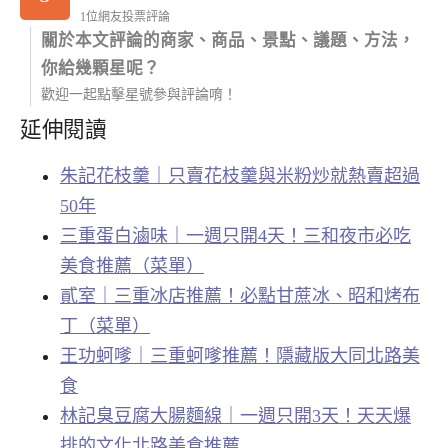
1位網友投票評論
關於本文評論的商家、商品、景點、議題、方法，
你給幾顆星呢？
歡迎一起點擊星號參與評論唷！
延伸閱讀
朱記花枝羹｜只賣花枝羹與米粉炒就熱賣超過
50年
三重蛋白滷味｜一週只開4天！三和夜市必吃
美食推薦（菜單）
貳室｜三重冰店推薦！必點甘蔗冰、昭和烤布
丁（菜單）
王功蚵嗲｜三重蚵嗲推薦！隱藏版大同北路美
食
林記臭豆腐大腸麵線｜一週只開3天！天天爆
排的文化北路美食推薦