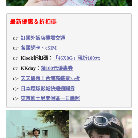
最新優惠＆折扣碼
訂國外飯店機場交通
各國網卡、eSIM
Klook折扣碼：
「46X8G」現折100元
KKday：
領100元優惠券
天天優惠！台灣高鐵票75折
日本環球影城快速通關券
東京迪士尼度假區一日護照