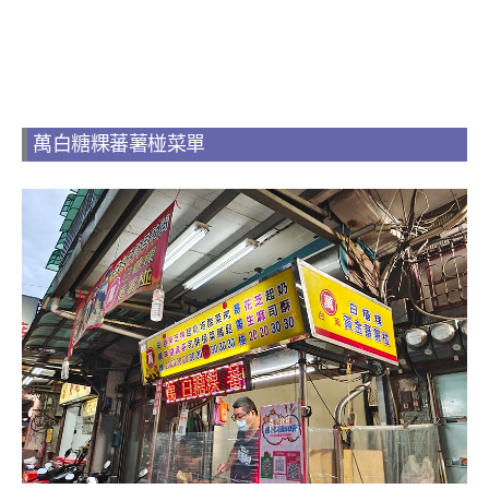
萬白糖粿蕃薯椪菜單