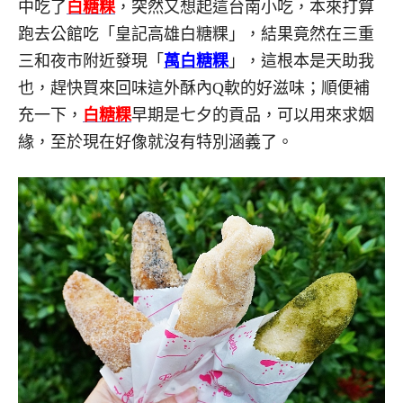
中吃了
白糖粿
，突然又想起這台南小吃，本來打算
跑去公館吃「皇記高雄白糖粿」，結果竟然在三重
三和夜市附近發現「
萬白糖粿
」，這根本是天助我
也，趕快買來回味這外酥內Q軟的好滋味；順便補
充一下，
白糖粿
早期是七夕的貢品，可以用來求姻
緣，至於現在好像就沒有特別涵義了。