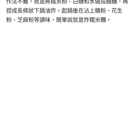
作法不難，就是將糯米粉、白糖和水做成麵糰，再
捏成長條狀下鍋油炸，起鍋後在沾上糖粉、花生
粉、芝麻粉等調味，簡單說就是炸糯米糰。