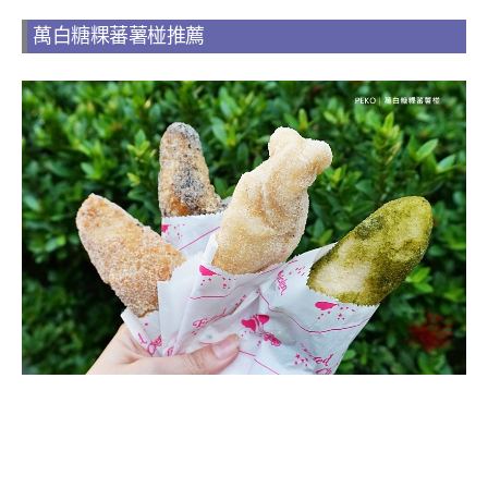
萬白糖粿蕃薯椪推薦