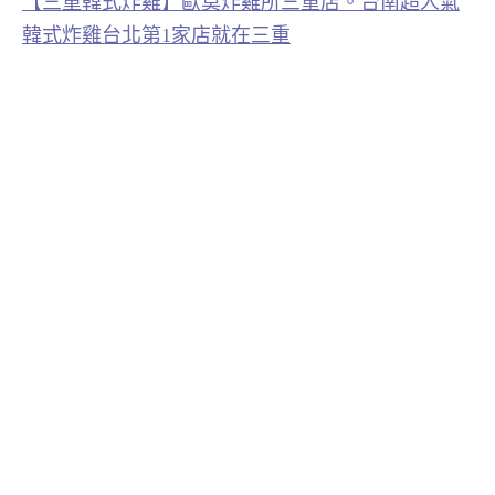
【三重韓式炸雞】歐莫炸雞所三重店。台南超人氣
韓式炸雞台北第1家店就在三重