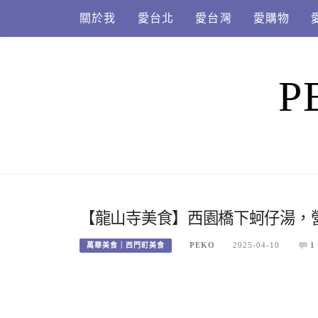
Skip
關於我
愛台北
愛台灣
愛購物
to
content
P
【龍山寺美食】西園橋下蚵仔湯，
PEKO
2025-04-10
1
萬華美食｜西門町美食