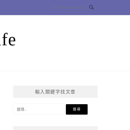
fe
輸入關鍵字找文章
搜
尋
關
鍵