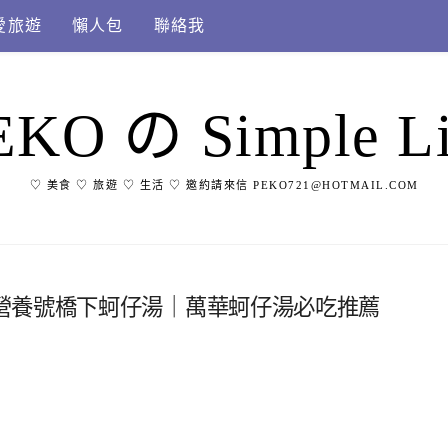
愛旅遊
懶人包
聯絡我
EKO の Simple Li
♡ 美食 ♡ 旅遊 ♡ 生活 ♡ 邀約請來信 PEKO721@HOTMAIL.COM
營養號橋下蚵仔湯｜萬華蚵仔湯必吃推薦