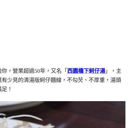
給你，營業超過50年，又名「
西園橋下蚵仔湯
」，主
還有少見的清湯版蚵仔麵線，不勾芡、不厚重，湯頭
滿足！