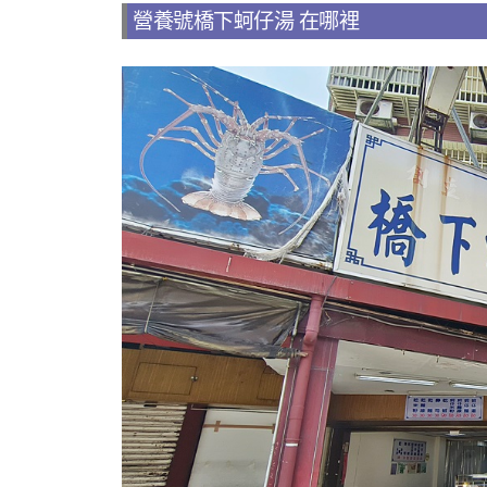
營養號橋下蚵仔湯 在哪裡