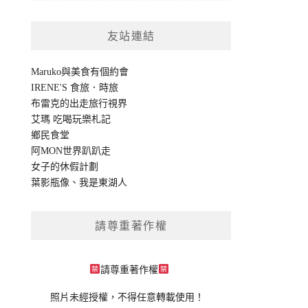
友站連結
Maruko與美食有個約會
IRENE'S 食旅．時旅
布雷克的出走旅行視界
艾瑪 吃喝玩樂札記
鄉民食堂
阿MON世界趴趴走
女子的休假計劃
葉影瓶像
、
我是東湖人
請尊重著作權
請尊重著作權
照片未經授權，不得任意轉載使用！