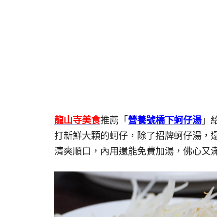
龍山寺美食
推薦「
營養號橋下蚵仔湯
」
打新鮮大顆的蚵仔，除了招牌蚵仔湯，
清爽順口，內用還能免費加湯，佛心又