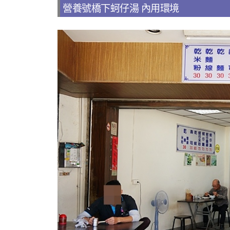
營養號橋下蚵仔湯 內用環境