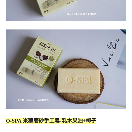
O-SPA 米糠磨砂手工皂-乳木果油+椰子