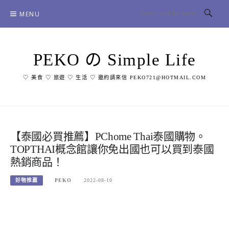
Skip
MENU
to
content
PEKO の Simple Life
♡ 美食 ♡ 旅遊 ♡ 生活 ♡ 邀約請來信 PEKO721@HOTMAIL.COM
【泰國必買推薦】PChome Thai泰國購物。
TOPTHAI概念館讓你免出國也可以買到泰國
熱銷商品！
好物推薦
PEKO
2022-08-10