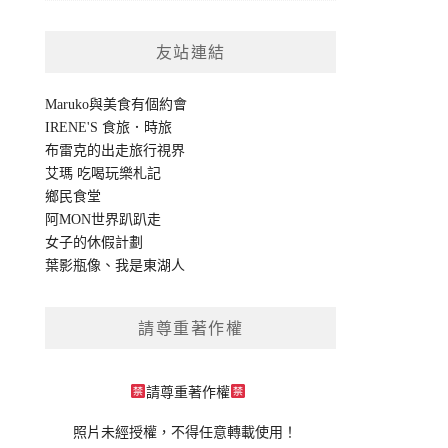
友站連結
Maruko與美食有個約會
IRENE'S 食旅．時旅
布雷克的出走旅行視界
艾瑪 吃喝玩樂札記
鄉民食堂
阿MON世界趴趴走
女子的休假計劃
葉影瓶像
、
我是東湖人
請尊重著作權
請尊重著作權
照片未經授權，不得任意轉載使用！