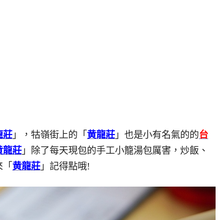
龍莊
」，牯嶺街上的「
黄龍莊
」也是小有名氣的的
台
黄龍莊
」除了每天現包的手工小籠湯包厲害，炒飯、
來「
黄龍莊
」記得點哦!