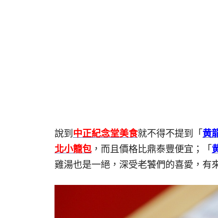
說到
中正紀念堂美食
就不得不提到「
黄
北小籠包
，而且價格比鼎泰豐便宜；「
雞湯也是一絕，深受老饕們的喜愛，有