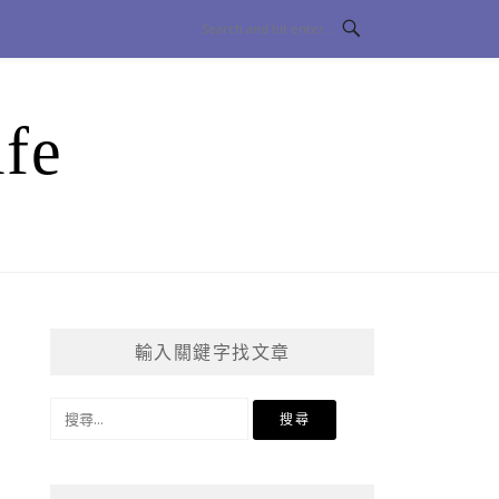
fe
輸入關鍵字找文章
搜
尋
關
鍵