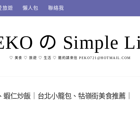
愛旅遊
懶人包
聯絡我
EKO の Simple Li
♡ 美食 ♡ 旅遊 ♡ 生活 ♡ 邀約請來信 PEKO721@HOTMAIL.COM
、蝦仁炒飯｜台北小籠包、牯嶺街美食推薦｜