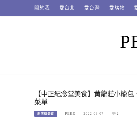
Skip
關於我
愛台北
愛台灣
愛購物
to
content
P
【中正紀念堂美食】黄龍莊小籠包
菜單
PEKO
2022-09-07
2
新店線美食