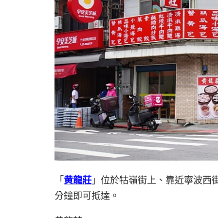
「
黄龍莊
」位於牯嶺街上、靠近寧波西街
分鐘即可抵達。