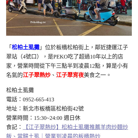
「
松柏土虱攤
」位於板橋松柏街上，鄰近捷運江子
翠站（4號口），是PEKO吃了超過10年以上的店
家，營業時間從下午三點半到凌晨12點，算是小有
名氣的
江子翠熱炒
、
江子翠宵夜
美食之一。
松柏土虱攤
電話：0952-665-413
地址：新北市板橋區松柏街42號
營業時間：15:30~24:00 週日休
食記：
【江子翠熱炒】松柏土虱攤推薦羊肉炒麵炒
飯、當歸土虱｜營業到凌晨的板橋熱炒