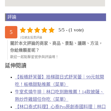
評論
5/5 - (1 vote)
5
1位網友投票評論
關於本文評論的商家、商品、景點、議題、方法，
你給幾顆星呢？
歡迎一起點擊星號參與評論唷！
延伸閱讀
【板橋舒芙蕾】拾梯甜日式舒芙蕾｜99元就開
吃！板橋甜點推薦（菜單）
牛室炙燒牛排｜林口吃到飽推薦！14款披薩、
熱炒炸雞翅任你吃（菜單）
【林口泰式料理】心泰Pro原創泰國料理｜林口