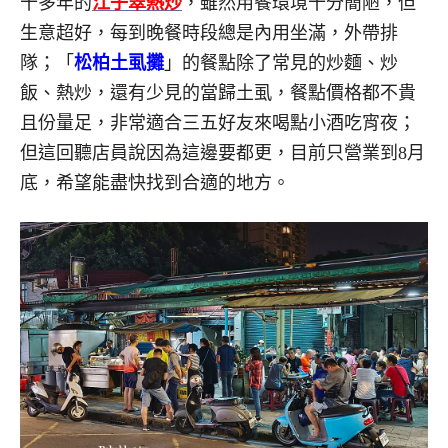
十多年的
江子翠熱炒
，雖然用餐環境十分簡陋，但
生意超好，每到晚餐時段總是內用坐滿，外帶排
隊；「
松柏土虱攤
」的餐點除了常見的炒麵、炒
飯、熱炒，還有少見的當歸土虱，餐點價格都不貴
且份量足，非常適合三五好友來喝點小酒吃宵夜；
但這回聽店員說因為這邊要都更，目前只營業到8月
底，希望能盡快找到合適的地方。