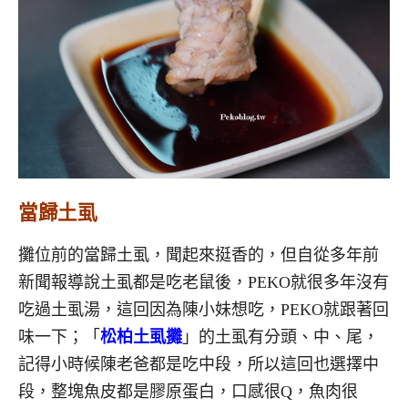
當歸土虱
攤位前的當歸土虱，聞起來挺香的，但自從多年前
新聞報導說土虱都是吃老鼠後，PEKO就很多年沒有
吃過土虱湯，這回因為陳小妹想吃，PEKO就跟著回
味一下；「
松柏土虱攤
」的土虱有分頭、中、尾，
記得小時候陳老爸都是吃中段，所以這回也選擇中
段，整塊魚皮都是膠原蛋白，口感很Q，魚肉很