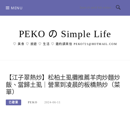
Skip
MENU
to
content
PEKO の Simple Life
♡ 美食 ♡ 旅遊 ♡ 生活 ♡ 邀約請來信 PEKO721@HOTMAIL.COM
【江子翠熱炒】松柏土虱攤推薦羊肉炒麵炒
飯、當歸土虱｜營業到凌晨的板橋熱炒（菜
單）
已歇業
PEKO
2024-06-11