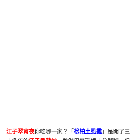
江子翠宵夜
你吃哪一家？「
松柏土虱攤
」是開了三