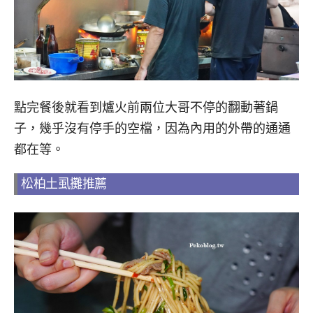
點完餐後就看到爐火前兩位大哥不停的翻動著鍋
子，幾乎沒有停手的空檔，因為內用的外帶的通通
都在等。
松柏土虱攤推薦