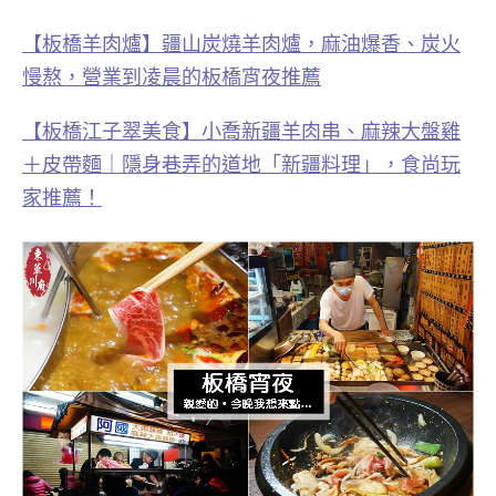
【板橋羊肉爐】疆山炭燒羊肉爐，麻油爆香、炭火
慢熬，營業到凌晨的板橋宵夜推薦
【板橋江子翠美食】小喬新疆羊肉串、麻辣大盤雞
＋皮帶麵｜隱身巷弄的道地「新疆料理」，食尚玩
家推薦！