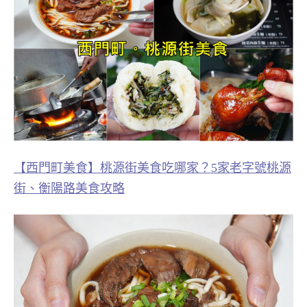
【西門町美食】桃源街美食吃哪家？5家老字號桃源
街、衡陽路美食攻略