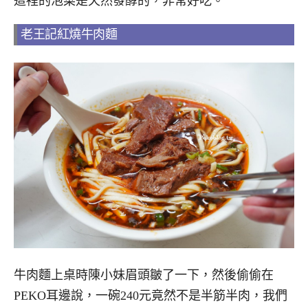
這裡的泡菜是天然發酵的，非常好吃。
老王記紅燒牛肉麵
牛肉麵上桌時陳小妹眉頭皺了一下，然後偷偷在
PEKO耳邊說，一碗240元竟然不是半筋半肉，我們