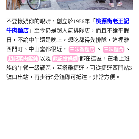
不要懷疑你的眼睛，創立於1956年「
桃源街老王記
牛肉麵店
」至今仍是超人氣排隊店，而且不論平假
日，不論中午還是晚上，想吃都得先排隊，這裡離
西門町、中山堂都很近
，
、
、
三味香麵店
三味麵食
以
及
都
在這區，在地上班
趙記菜肉餛飩
龍記搶鍋麵
族的午餐一級戰區，若搭乘捷運，可從捷運西門站3
號口出站，再步行5分鐘即可抵達，非常方便。