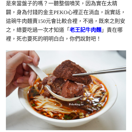
是來當盤子的嗎？一聽整個噴笑，因為實在太精
闢，身為付錢的金主PEKO心裡正在淌血，說實話，
這碗牛肉麵賣150元會比較合裡，不過，既來之則安
之，總要吃過一次才知道「
老王記牛肉麵
」貴在哪
裡，死也要死的明明白白，你們說對吧！