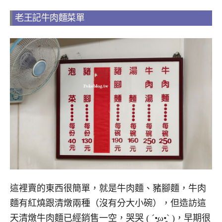
老王記牛肉麵菜單
這裡賣的東西很簡單，就是牛肉麵、豬腳麵，牛肉
麵有紅燒跟清燉兩種（沒有分大小碗），但造訪這
天清燉牛肉麵已經銷售一空，哭哭 ( ´•̥̥̥ω•̥̥̥` )，早期很