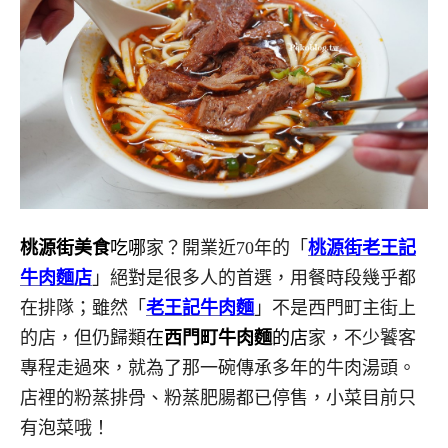
桃源街美食
吃哪
家？開業近70年的「
桃源街老王記
牛肉麵店
」絕對是很多人的首選，用餐時段幾乎都
在排隊；雖然「
老王記牛肉麵
」不是西門町主街上
的店，但仍歸類
在
西門町牛肉麵
的店
家，不少饕客
專程走過來，就為了那一碗傳承多年的牛肉湯頭。
店裡的粉蒸排骨、粉蒸肥腸都已停售，小菜目前只
有泡菜哦！