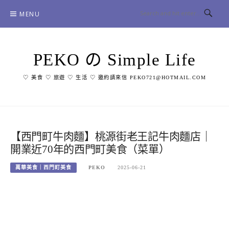
Skip
MENU
to
content
PEKO の Simple Life
♡ 美食 ♡ 旅遊 ♡ 生活 ♡ 邀約請來信 PEKO721@HOTMAIL.COM
【西門町牛肉麵】桃源街老王記牛肉麵店｜
開業近70年的西門町美食（菜單）
萬華美食｜西門町美食
PEKO
2025-06-21