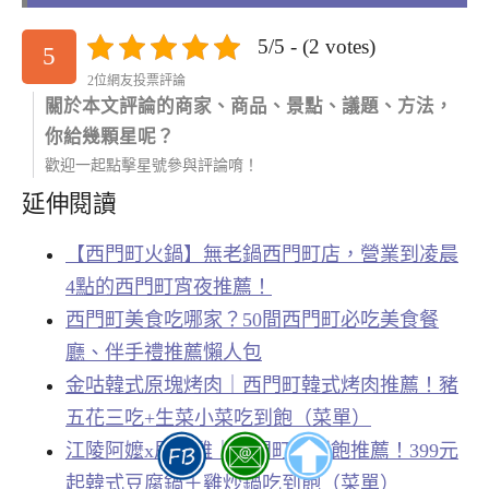
5/5 - (2 votes)
5
2位網友投票評論
關於本文評論的商家、商品、景點、議題、方法，
你給幾顆星呢？
歡迎一起點擊星號參與評論唷！
延伸閱讀
【西門町火鍋】無老鍋西門町店，營業到凌晨
4點的西門町宵夜推薦！
西門町美食吃哪家？50間西門町必吃美食餐
廳、伴手禮推薦懶人包
金咕韓式原塊烤肉｜西門町韓式烤肉推薦！豬
五花三吃+生菜小菜吃到飽（菜單）
江陵阿嬤x甩鍋雞｜西門町吃到飽推薦！399元
起韓式豆腐鍋＋雞炒鍋吃到飽（菜單）