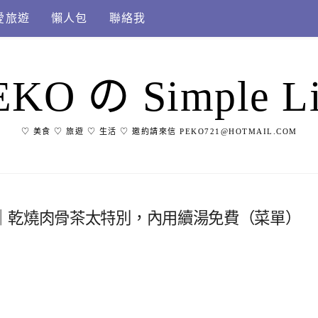
愛旅遊
懶人包
聯絡我
EKO の Simple Li
♡ 美食 ♡ 旅遊 ♡ 生活 ♡ 邀約請來信 PEKO721@HOTMAIL.COM
｜乾燒肉骨茶太特別，內用續湯免費（菜單）