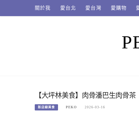
Skip
關於我
愛台北
愛台灣
愛購物
to
content
P
【大坪林美食】肉骨潘巴生肉骨茶
PEKO
2026-03-16
新店線美食