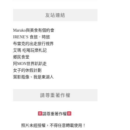
友站連結
Maruko與美食有個約會
IRENE'S 食旅．時旅
布雷克的出走旅行視界
艾瑪 吃喝玩樂札記
鄉民食堂
阿MON世界趴趴走
女子的休假計劃
葉影瓶像
、
我是東湖人
請尊重著作權
請尊重著作權
照片未經授權，不得任意轉載使用！