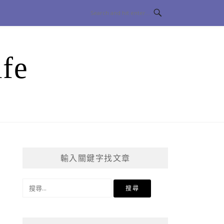
fe
輸入關鍵字找文章
搜
尋
關
鍵