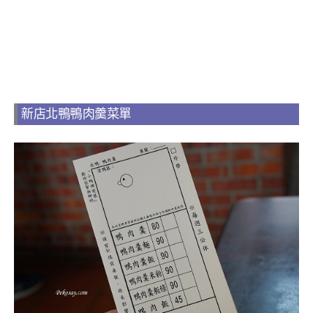
新店北鴨鴨肉羹菜單