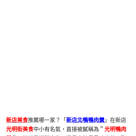
新店美食
推薦哪一家？「
新店北鴨鴨肉羹
」在新店
光明街美食
中小有名氣，直接被膩稱為＂
光明鴨肉