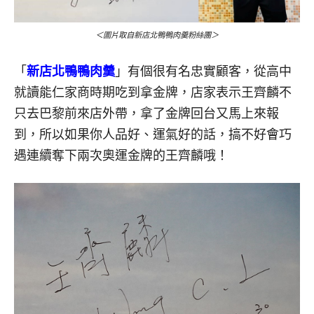
＜圖片取自新店北鴨鴨肉羹粉絲團＞
「
新店北鴨鴨肉羹
」有個很有名忠實顧客，從高中
就讀能仁家商時期吃到拿金牌，店家表示王齊麟不
只去巴黎前來店外帶，拿了金牌回台又馬上來報
到，所以如果你人品好、運氣好的話，搞不好會巧
遇連續奪下兩次奧運金牌的王齊麟哦！