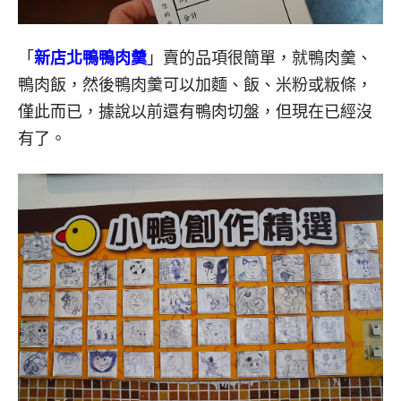
「
新店北鴨鴨肉羹
」賣的品項很簡單，就鴨肉羹、
鴨肉飯，然後鴨肉羹可以加麵、飯、米粉或粄條，
僅此而已，據說以前還有鴨肉切盤，但現在已經沒
有了。