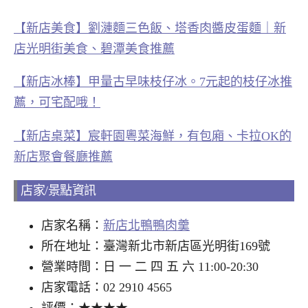
【新店美食】劉漣麵三色飯、塔香肉醬皮蛋麵｜新
店光明街美食、碧潭美食推薦
【新店冰棒】甲量古早味枝仔冰。7元起的枝仔冰推
薦，可宅配哦！
【新店桌菜】宸軒園粵菜海鮮，有包廂、卡拉OK的
新店聚會餐廳推薦
店家/景點資訊
店家名稱：
新店北鴨鴨肉羹
所在地址：臺灣新北市新店區光明街169號
營業時間：日 一 二 四 五 六 11:00-20:30
店家電話：02 2910 4565
評價：★★★★