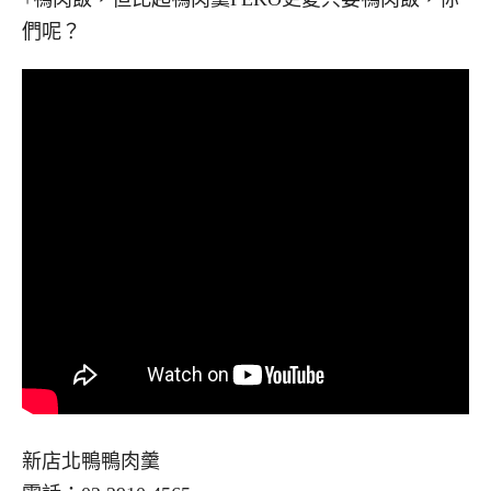
們呢？
新店北鴨鴨肉羹