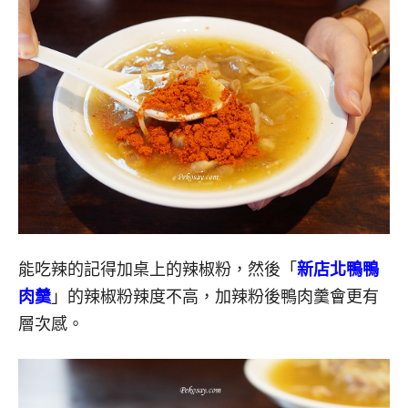
能吃辣的記得加桌上的辣椒粉，然後「
新店北鴨鴨
肉羹
」的辣椒粉辣度不高，加辣粉後鴨肉羹會更有
層次感。