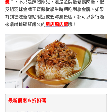
羹
＂，不只是媒體寵兒，還是金牌最愛鴨肉羹，聖
筊組羽球金牌王齊麟從學生時期吃到拿金牌。如果
有到捷運新店站附近或碧潭風景區，都可以步行過
來嚐嚐這碗紅超久的
新店鴨肉羹
哦！
最新優惠＆折扣碼