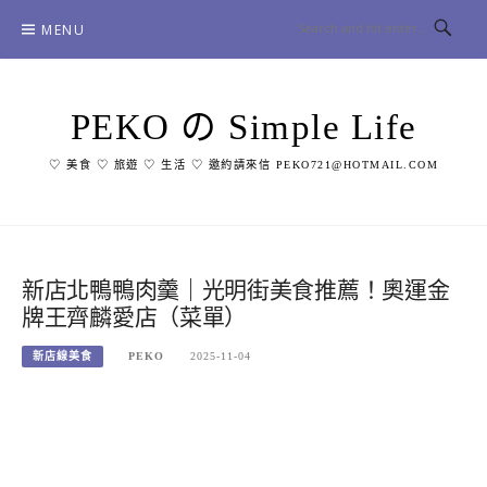
Skip
MENU
to
content
PEKO の Simple Life
♡ 美食 ♡ 旅遊 ♡ 生活 ♡ 邀約請來信 PEKO721@HOTMAIL.COM
新店北鴨鴨肉羹｜光明街美食推薦！奧運金
牌王齊麟愛店（菜單）
新店線美食
PEKO
2025-11-04