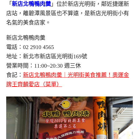
「
新店北鴨鴨肉羹
」位於新店光明街，鄰近捷運新
店站，離碧潭風景區也不算遠，是新店光明街小有
名氣的美食店家。
新店北鴨鴨肉羹
電話：02 2910 4565
地址：新北市新店區光明街169號
營業時間：11:00~20:30 週三休
食記：
新店北鴨鴨肉羹｜光明街美食推薦！奧運金
牌王齊麟愛店（菜單）