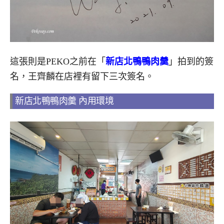
這張則是PEKO之前在「
新店北鴨鴨肉羹
」拍到的簽
名，王齊麟在店裡有留下三次簽名。
新店北鴨鴨肉羹 內用環境