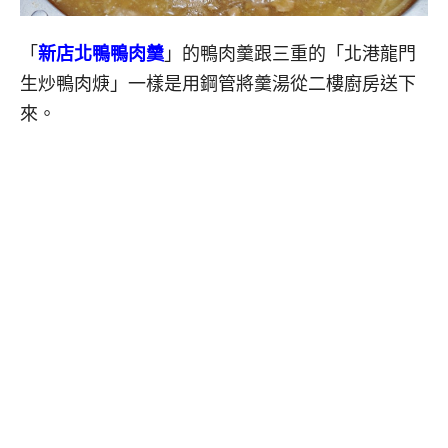
「
新店北鴨鴨肉羹
」的鴨肉羹跟三重的「北港龍門
生炒鴨肉焿」一樣是用鋼管將羹湯從二樓廚房送下
來。