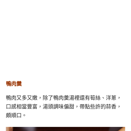
鴨肉羹
鴨肉又多又嫩，除了鴨肉羹湯裡還有筍絲、洋蔥，
口感相當豐富，湯頭調味偏甜，帶點些許的蒜香，
頗順口。