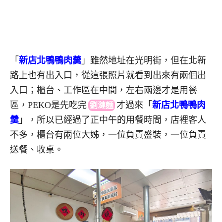
「
新店北鴨鴨肉羹
」雖然地址在光明街，但在北新
路上也有出入口，從這張照片就看到出來有兩個出
入口；櫃台、工作區在中間，左右兩邊才是用餐
區，PEKO是先吃
完
才
過來「
新店北鴨鴨肉
劉漣麵
羹
」，所以已經過了正中午的用餐時間，店裡客人
不多，櫃台有兩位大姊，一位負責盛裝，一位負責
送餐、收桌。