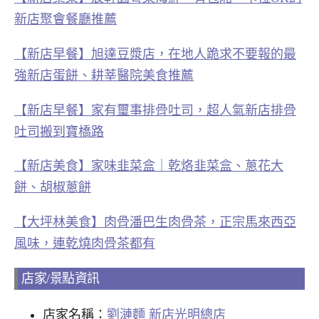
新店聚會餐廳推薦
【新店早餐】旭達豆漿店，在地人跪求不要報的最
強新店蛋餅、耕莘醫院美食推薦
【新店早餐】家有璽事排骨吐司，超人氣新店排骨
吐司搬到寶橋路
【新店美食】家味韭菜盒｜乾烙韭菜盒、蔥花大
餅、胡椒蔥餅
【大坪林美食】肉骨潘巴生肉骨茶，正宗馬來西亞
風味，連乾燒肉骨茶都有
店家/景點資訊
店家名稱：
劉漣麵 新店光明總店