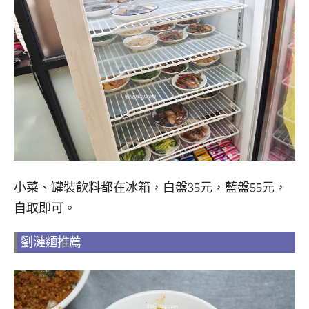
小菜、罐裝飲料都在冰箱，白盤35元，藍盤55元，
自取即可。
劉漣麵推薦