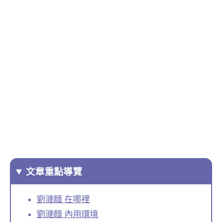
文章重點導覽
劉漣麵 在哪裡
劉漣麵 內用環境