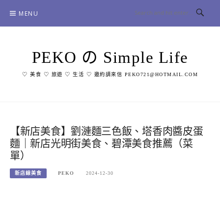
Skip
MENU
to
content
PEKO の Simple Life
♡ 美食 ♡ 旅遊 ♡ 生活 ♡ 邀約請來信 PEKO721@HOTMAIL.COM
【新店美食】劉漣麵三色飯、塔香肉醬皮蛋
麵｜新店光明街美食、碧潭美食推薦（菜
單）
新店線美食
PEKO
2024-12-30