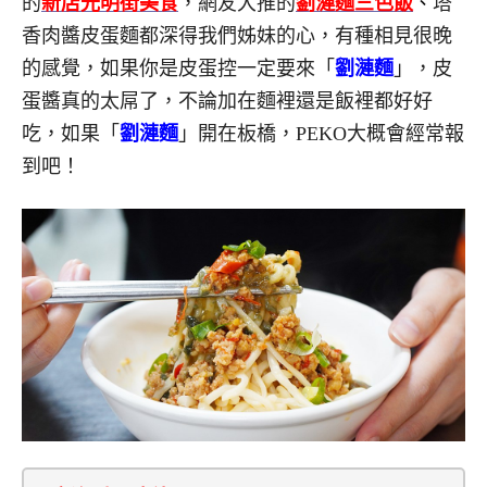
的
新店光明街美食
，網友大推的
劉漣麵三色飯
、
塔
香肉醬皮蛋麵都深得我們姊妹的心，有種相見很晚
的感覺，如果你是皮蛋控一定要來「
劉漣麵
」，皮
蛋醬真的太屌了，不論加在麵裡還是飯裡都好好
吃，如果「
劉漣麵
」開在板橋，PEKO大概會經常報
到吧！