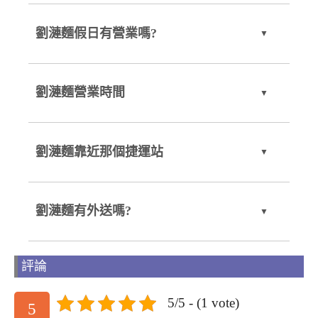
劉漣麵假日有營業嗎?
劉漣麵營業時間
劉漣麵靠近那個捷運站
劉漣麵有外送嗎?
評論
5/5 - (1 vote)
5