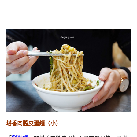
塔香肉醬皮蛋麵（小）