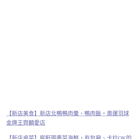
【新店美食】新店北鴨鴨肉羹、鴨肉飯。奧運羽球
金牌王齊麟愛店
【新店桌菜】宸軒園粵菜海鮮，有包廂、卡拉OK的