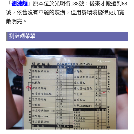
「
劉漣麵
」原本位於光明街188號，後來才搬遷到68
號，依舊沒有華麗的裝潢，但用餐環境變得更加寬
敞明亮。
劉漣麵菜單