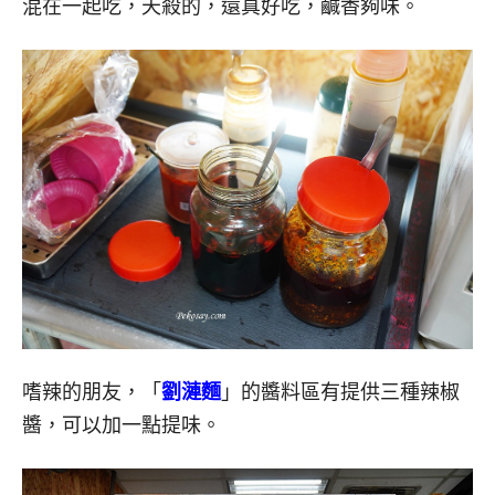
混在一起吃，天殺的，還真好吃，鹹香夠味。
嗜辣的朋友，「
劉漣麵
」的醬料區有提供三種辣椒
醬，可以加一點提味。