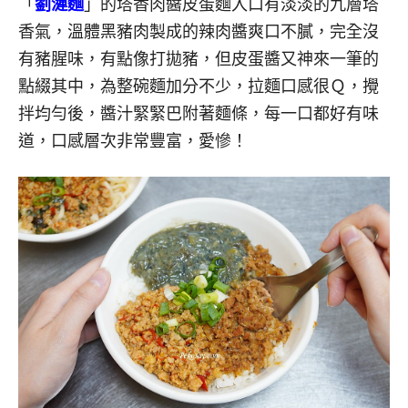
「
劉漣麵
」的塔香肉醬皮蛋麵入口有淡淡的九層塔
香氣，溫體黑豬肉製成的辣肉醬爽口不膩，完全沒
有豬腥味，有點像打拋豬，但皮蛋醬又神來一筆的
點綴其中，為整碗麵加分不少，拉麵口感很Ｑ，攪
拌均勻後，醬汁緊緊巴附著麵條，每一口都好有味
道，口感層次非常豐富，愛慘！