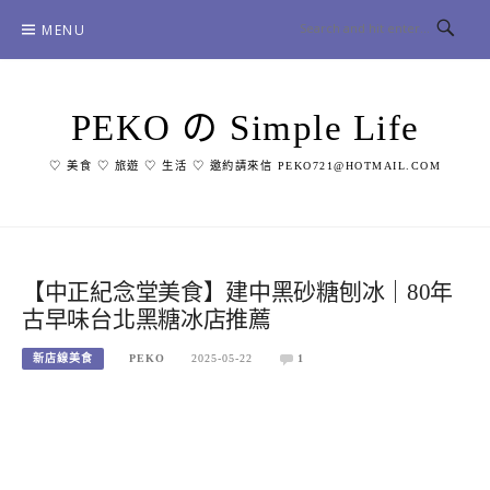
Skip
MENU
to
content
PEKO の Simple Life
♡ 美食 ♡ 旅遊 ♡ 生活 ♡ 邀約請來信 PEKO721@HOTMAIL.COM
【中正紀念堂美食】建中黑砂糖刨冰｜80年
古早味台北黑糖冰店推薦
新店線美食
PEKO
2025-05-22
1