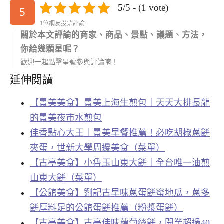
5/5 - (1 vote)
5
1位網友投票評論
關於本文評論的商家、商品、景點、議題、方法，
你給幾顆星呢？
歡迎一起點擊星號參與評論唷！
延伸閱讀
【景美美食】景美上海生煎包｜天天大排長龍
的景美夜市水煎包
佳香點心大王｜景美早餐推薦！必吃胡椒蔥餅
夾蛋，世新大學周邊美食（菜單）
【古亭美食】小魯玉山東大餅｜全台唯一油煎
山東大餅（菜單）
【公館美食】劉記古早味蔥蛋餅蜜地瓜，蔥多
餅厚料足的公館蛋餅推薦（粉漿蛋餅）
【古亭美食】古亭佳味蘿蔔絲餅，開業超過40