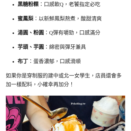
黑糖粉粿
：口感軟Q，老饕指定必吃
蜜鳳梨
：以新鮮鳳梨熬煮，酸甜清爽
湯圓、粉圓
：Q彈有嚼勁，口感滿分
芋頭、芋圓
：綿密與彈牙兼具
布丁
：蛋香濃郁，口感滑順
如果你是穿制服的建中或北一女學生，店員還會多
加一樣配料，小確幸再加分！