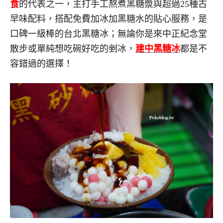
食
的代表之一，主打手工熬煮黑糖漿與超過25種古
早味配料，搭配免費加冰加黑糖水的貼心服務，是
口碑一級棒的台北黑糖冰；無論你是來中正紀念堂
散步或單純想吃碗好吃的剉冰，
建中黑糖冰
都是不
容錯過的選擇！