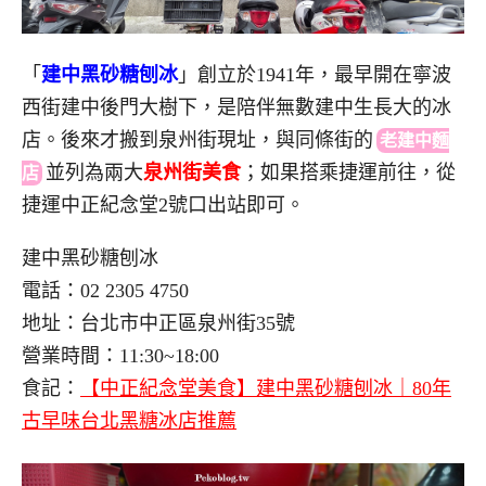
「
建中黑砂糖刨冰
」創立於1941年，最早開在寧波
西街建中後門大樹下，是陪伴無數建中生長大的冰
店。後來才搬到泉州街現址，與同條街
的
老建中麵
並
列為兩大
泉州街美食
；如果搭乘捷運前往，從
店
捷運中正紀念堂2號口出站即可。
建中黑砂糖刨冰
電話：02 2305 4750
地址：台北市中正區泉州街35號
營業時間：11:30~18:00
食記：
【中正紀念堂美食】建中黑砂糖刨冰｜80年
古早味台北黑糖冰店推薦