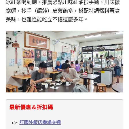
冰紅茶喝到飽。推薦必點川味紅油抄手麵、川味擔
擔麵，抄手（餛飩）皮薄餡多，搭配特調醬料著實
美味，也難怪能屹立不搖這麼多年。
最新優惠＆折扣碼
訂國外飯店機場交通