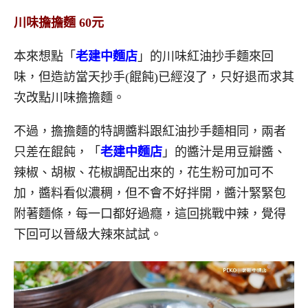
川味擔擔麵 60元
本來想點「
老建中麵店
」的川味紅油抄手麵來回
味，但造訪當天抄手(餛飩)已經沒了，只好退而求其
次改點川味擔擔麵。
不過，擔擔麵的特調醬料跟紅油抄手麵相同，兩者
只差在餛飩，「
老建中麵店
」的醬汁是用豆瓣醬、
辣椒、胡椒、花椒調配出來的，花生粉可加可不
加，醬料看似濃稠，但不會不好拌開，醬汁緊緊包
附著麵條，每一口都好過癮，這回挑戰中辣，覺得
下回可以晉級大辣來試試。