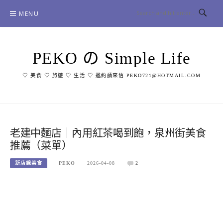
Skip
MENU
to
content
PEKO の Simple Life
♡ 美食 ♡ 旅遊 ♡ 生活 ♡ 邀約請來信 PEKO721@HOTMAIL.COM
老建中麵店｜內用紅茶喝到飽，泉州街美食
推薦（菜單）
新店線美食
PEKO
2026-04-08
2