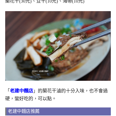
蘭花干(30元)、豆干(10元)、海帶(10元)
「
老建中麵店
」的蘭花干滷的十分入味，也不會過
硬，蠻好吃的，可以點。
老建中麵店推薦