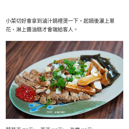
小菜切好會拿到滷汁鍋裡燙一下，起鍋後灑上蔥
花、淋上醬油糕才會端給客人。