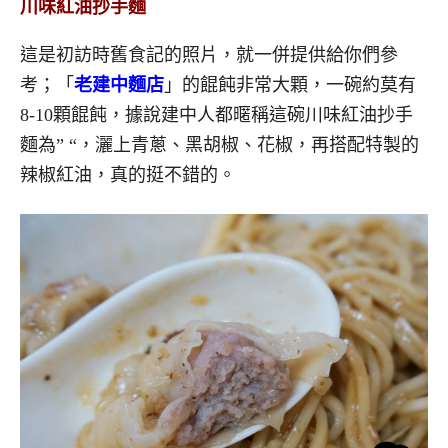
川味紅油抄手麵
這是初訪時舊食記的照片，就一併提供給你們參
考；「
老建中麵店
」的餛飩非常大顆，一碗約莫有
8-10顆餛飩，據說建中人都暱稱這碗川味紅油抄手
麵為” “，灑上青蔥、黑胡椒、花椒，再搭配特製的
辣椒紅油，真的挺不錯的。