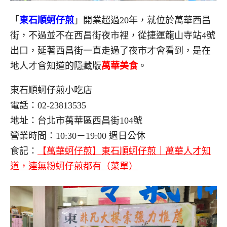
「
東石順蚵仔煎
」開業超過20年，就位於萬華西昌
街，不過並不在西昌街夜市裡，從捷運龍山寺站4號
出口，延著西昌街一直走過了夜市才會看到，是在
地人才會知道的隱藏版
萬華美食
。
東石順蚵仔煎小吃店
電話：02-23813535
地址：台北市萬華區西昌街104號
營業時間：10:30－19:00 週日公休
食記：
【萬華蚵仔煎】東石順蚵仔煎｜萬華人才知
道，連無粉蚵仔煎都有（菜單）