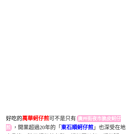
好吃的
萬華蚵仔煎
可不是只
有
廣州街夜市脆皮蚵仔
，
開業超過20年的「
東石順蚵仔煎
」也深受在地
煎