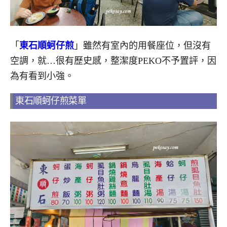
「
東石順蚵仔煎
」雖然有室內的用餐座位，但沒有
空調，就…很有歷史感，整潔度PEKO不予置評，因
為有看到小強。
東石順蚵仔煎菜單