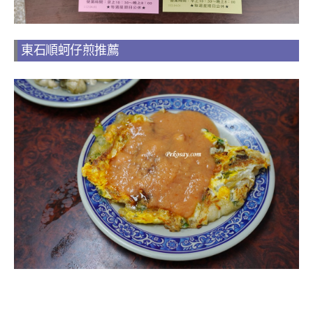
東石順蚵仔煎推薦