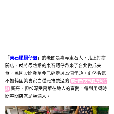
「
東石順蚵仔煎
」的老闆是嘉義東石人，北上打拼
開店，就將最熟悉的東石蚵仔帶來了台北做成美
食，民國87開業至今已經走過25個年頭，雖然名氣
不如韓國美食家白種元推薦過
的
廣州街夜市脆皮蚵仔
響
亮，但卻深受萬華在地人的喜愛，每到用餐時
煎
間整間店就是坐滿人。