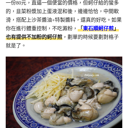
一份80元，直逼一個便當的價格，但蚵仔給的蠻多
的，韭菜粉漿加上蛋液混和後，邊邊恰恰，中間軟
滑，搭配上沙茶醬油+特製醬料，還真的好吃。如果
你在進行體重控制，不吃澱粉，
「
東石順蚵仔煎
」
也有提供不加粉的蚵仔煎
，劃單的時候要劃對格子
就是了。