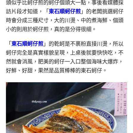
頭似乎比蚵仔煎的蚵仔個頭大一點，事後看媒體採
訪片段才知道，「
東石順蚵仔煎
」的老闆挑選蚵仔
時會分成三種尺寸，大的川燙、中的煮海鮮、個頭
小的則用於蚵仔煎，真的是分得很細。
「
東石順蚵仔煎
」的乾蚵是不裹粉直接川燙，所以
蚵仔完全是真實樣貌呈現，上桌後就要快快吃，不
然就會消風，肥美的蚵仔一入口整個海味大爆炸，
好鮮、好甜，果然是品質棒棒的東石蚵仔。