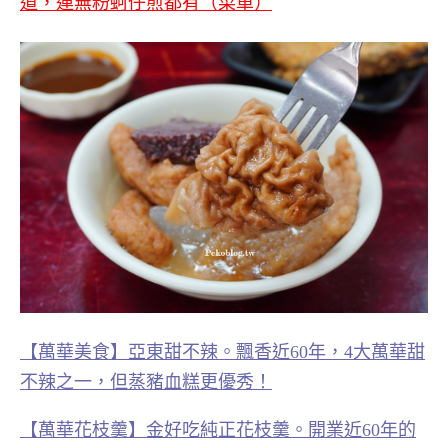
道，連無粉蚵仔煎都有（菜單）
【萬華美食】亞東甜不辣。飄香近60年，4大萬華甜
不辣之一，但蒸豬血糕更優秀！
【萬華花枝羹】金好吃純正花枝羹。開業近60年的