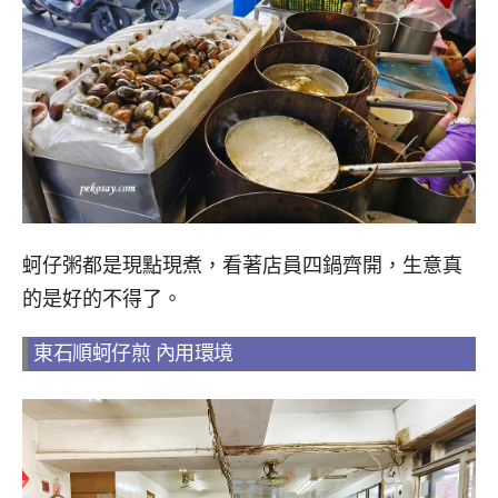
蚵仔粥都是現點現煮，看著店員四鍋齊開，生意真
的是好的不得了。
東石順蚵仔煎 內用環境