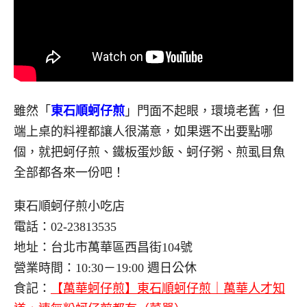
雖然「
東石順蚵仔煎
」門面不起眼，環境老舊，但
端上桌的料裡都讓人很滿意，如果選不出要點哪
個，就把蚵仔煎、鐵板蛋炒飯、蚵仔粥、煎虱目魚
全部都各來一份吧！
東石順蚵仔煎小吃店
電話：02-23813535
地址：台北市萬華區西昌街104號
營業時間：10:30－19:00 週日公休
食記：
【萬華蚵仔煎】東石順蚵仔煎｜萬華人才知