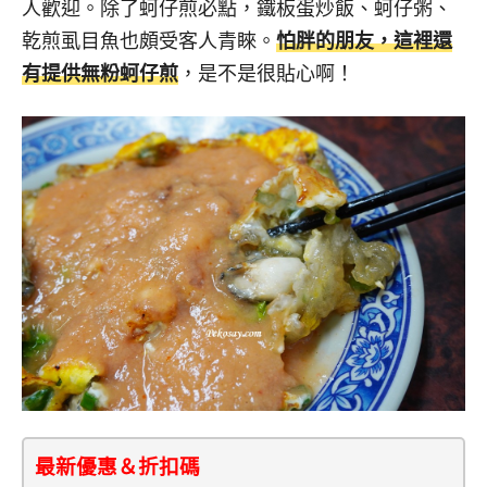
人歡迎。除了蚵仔煎必點，鐵板蛋炒飯、蚵仔粥、
乾煎虱目魚也頗受客人青睞。
怕胖的朋友，這裡還
有提供無粉蚵仔煎
，是不是很貼心啊！
最新優惠＆折扣碼