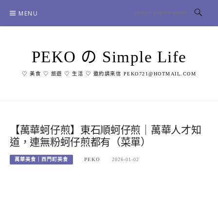
Skip
MENU
to
content
PEKO の Simple Life
♡ 美食 ♡ 旅遊 ♡ 生活 ♡ 邀約請來信 PEKO721@HOTMAIL.COM
【萬華蚵仔煎】東石順蚵仔煎｜萬華人才知
道，連無粉蚵仔煎都有（菜單）
萬華美食｜西門町美食
PEKO
2026-01-02