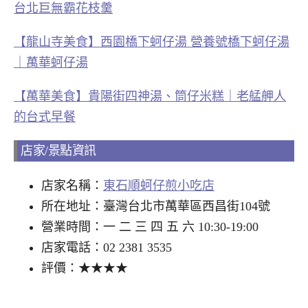
台北巨無霸花枝羹
【龍山寺美食】西園橋下蚵仔湯 營養號橋下蚵仔湯
｜萬華蚵仔湯
【萬華美食】貴陽街四神湯、筒仔米糕｜老艋舺人
的台式早餐
店家/景點資訊
店家名稱：
東石順蚵仔煎小吃店
所在地址：臺灣台北市萬華區西昌街104號
營業時間：一 二 三 四 五 六 10:30-19:00
店家電話：02 2381 3535
評價：★★★★