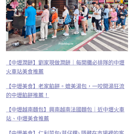
【中壢潤餅】劉家現做潤餅｜每開攤必排隊的中壢
火車站美食推薦
【中壢美食】老家餡餅。媲美湯包，一咬開湯狂流
的中壢餡餅推薦！
【中壢越南麵包】興南越南法國麵包｜近中壢火車
站、中壢美食推薦
【中壢美食】仁利菜包(草仔粿) 隱藏在市場裡的客