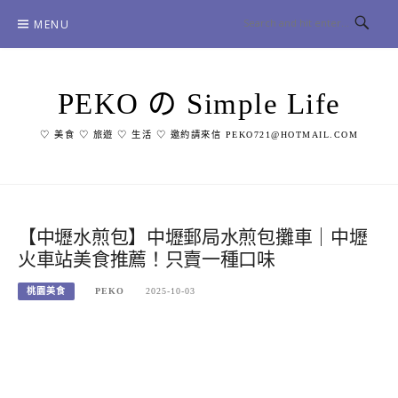
Skip
MENU
to
content
PEKO の Simple Life
♡ 美食 ♡ 旅遊 ♡ 生活 ♡ 邀約請來信 PEKO721@HOTMAIL.COM
【中壢水煎包】中壢郵局水煎包攤車｜中壢
火車站美食推薦！只賣一種口味
桃園美食
PEKO
2025-10-03