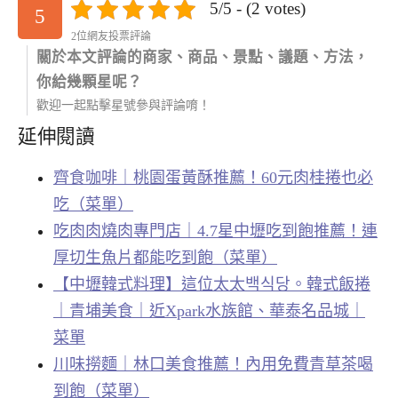
5/5 - (2 votes)
5
2位網友投票評論
關於本文評論的商家、商品、景點、議題、方法，
你給幾顆星呢？
歡迎一起點擊星號參與評論唷！
延伸閱讀
齊食咖啡｜桃園蛋黃酥推薦！60元肉桂捲也必
吃（菜單）
吃肉肉燒肉專門店｜4.7星中壢吃到飽推薦！連
厚切生魚片都能吃到飽（菜單）
【中壢韓式料理】這位太太백식당。韓式飯捲
｜青埔美食｜近Xpark水族館、華泰名品城｜
菜單
川味撈麵｜林口美食推薦！內用免費青草茶喝
到飽（菜單）