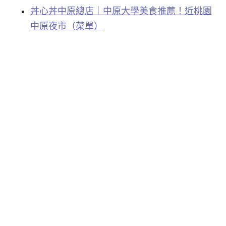
丼心丼中原總店｜中原大學美食推薦！近桃園
中原夜市（菜單）