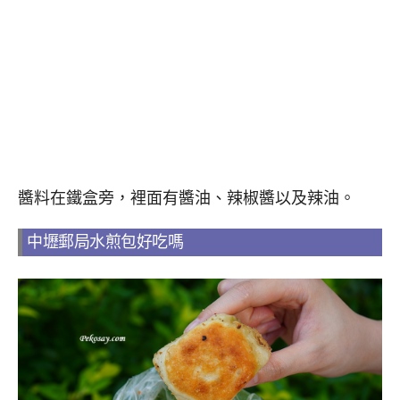
醬料在鐵盒旁，裡面有醬油、辣椒醬以及辣油。
中壢郵局水煎包好吃嗎