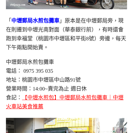
「
中壢郵局水煎包攤車
」原本是在中壢郵局旁，現
在則遷到中壢光南對面（華泰銀行前），有時還會
跑到幸福堂（桃園市中壢區和平街8號）旁邊，每天
下午兩點開始賣。
中壢郵局水煎包攤車
電話： 0975 395 035
地址：桃園市中壢區中山路91號
營業時間：14:00~賣完為止 週日休
食記：
【中壢水煎包】中壢郵局水煎包攤車｜中壢
火車站美食推薦