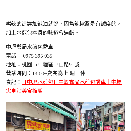
嗜辣的建議加辣油就好，因為辣椒醬是有鹹度的，
加上水煎包本身的味道會過鹹。
中壢郵局水煎包攤車
電話： 0975 395 035
地址：桃園市中壢區中山路91號
營業時間：14:00~賣完為止 週日休
食記：
【中壢水煎包】中壢郵局水煎包攤車｜中壢
火車站美食推薦