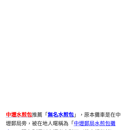
中壢水煎包
推薦「
無名水煎包
」，原本攤車是在中
壢郵局旁，被在地人暱稱為「
中壢郵局水煎包攤