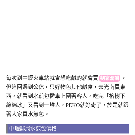
每次到中壢火車站就會想吃鹹的就會
買
，
劉家潤餅
但這回遇到公休，只好物色其他鹹食，去光南買東
西，就看到水煎包攤車上圍著客人，吃完「榕樹下
綿綿冰」又看到一堆人，PEKO就好奇了，於是就跟
著大家買水煎包。
中壢郵局水煎包價格