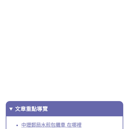
文章重點導覽
中壢郵局水煎包攤車 在哪裡