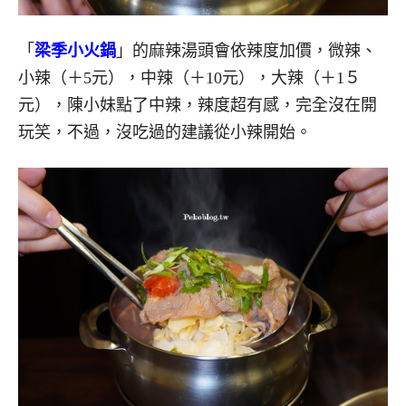
「
梁季小火鍋
」的麻辣湯頭會依辣度加價，微辣、
小辣（＋5元），中辣（＋10元），大辣（＋1５
元），陳小妹點了中辣，辣度超有感，完全沒在開
玩笑，不過，沒吃過的建議從小辣開始。