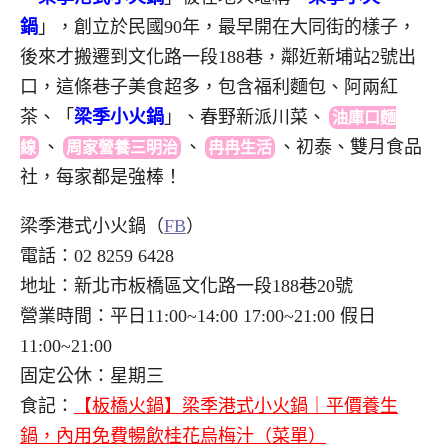
鍋
」，創立於民國90年，最早開在大同街的樣子，
後來才搬遷到文化路一段188巷，鄰近新埔站2號出
口，這條巷子美食超多，包含福利麵包、阿兩紅
茶、「
梁季小火鍋
」、春野新派川菜
、
油庫口麵
、
、
、
初泰、雙月食品
線
周家營養三明治
冉冉生活
社，每家都是強棒！
梁季港式小火鍋（
FB
）
電話：02 8259 6428
地址：新北市板橋區文化路一段188巷20號
營業時間：平日11:00~14:00 17:00~21:00 假日
11:00~21:00
固定公休：星期三
食記：
【板橋火鍋】梁季港式小火鍋｜平價養生
鍋，內用免費暢飲桂花烏梅汁（菜單）