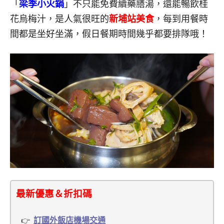
「
梁季小火鍋
」不只能免費續藥膳湯，還能暢飲桂
花烏梅汁，是人氣很旺的
新埔站美食
，每到用餐時
間都是坐好坐滿，假日餐期時間幾乎都要排隊哦！
最新優惠＆折扣碼
訂國外飯店機場交通