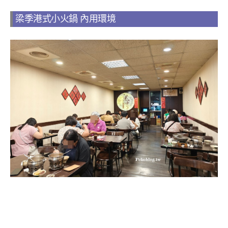
梁季港式小火鍋 內用環境