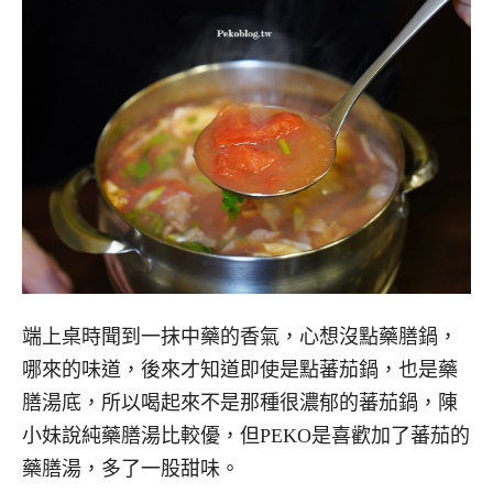
端上桌時聞到一抹中藥的香氣，心想沒點藥膳鍋，
哪來的味道，後來才知道即使是點蕃茄鍋，也是藥
膳湯底，所以喝起來不是那種很濃郁的蕃茄鍋，陳
小妹說純藥膳湯比較優，但PEKO是喜歡加了蕃茄的
藥膳湯，多了一股甜味。