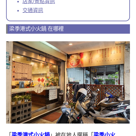
店家/景點資訊
交通資訊
梁季港式小火鍋 在哪裡
「
梁季港式小火鍋
」被在地人暱稱「
梁季小火