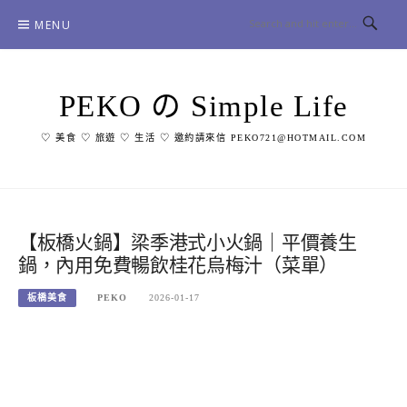
Skip
MENU
to
content
PEKO の Simple Life
♡ 美食 ♡ 旅遊 ♡ 生活 ♡ 邀約請來信 PEKO721@HOTMAIL.COM
【板橋火鍋】梁季港式小火鍋｜平價養生
鍋，內用免費暢飲桂花烏梅汁（菜單）
板橋美食
PEKO
2026-01-17