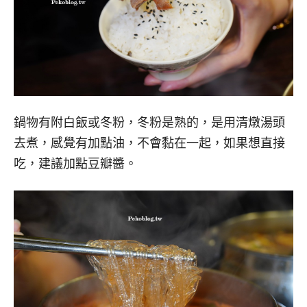
鍋物有附白飯或冬粉，冬粉是熟的，是用清燉湯頭
去煮，感覺有加點油，不會黏在一起，如果想直接
吃，建議加點豆瓣醬。