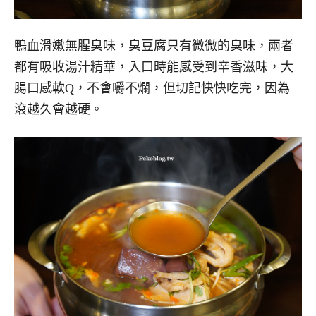
鴨血滑嫩無腥臭味，臭豆腐只有微微的臭味，兩者
都有吸收湯汁精華，入口時能感受到辛香滋味，大
腸口感軟Q，不會嚼不爛，但切記快快吃完，因為
滾越久會越硬。