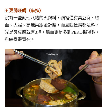
五更腸旺鍋（麻辣）
沒有一些亂七八糟的火鍋料，鍋裡僅有臭豆腐、鴨
血、大腸、高麗菜跟金針菇，而且隨便撈都是料，
光是臭豆腐就有3塊，鴨血更是多到PEKO懶得數，
料給得很實在。