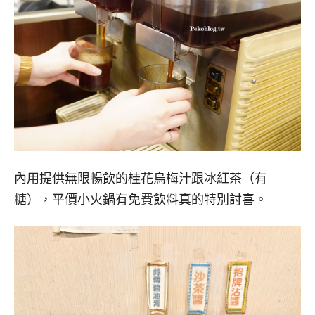
內用提供無限暢飲的桂花烏梅汁跟冰紅茶（有
糖），平價小火鍋有免費飲料真的特別討喜。