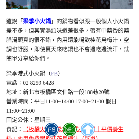
雖說「
梁季小火鍋
」的鍋物看似跟一般個人小火鍋
差不多，但其實湯頭味道差很多，帶有中藥香的藥
膳湯頭真的很不錯，內用還能暢飲桂花烏梅汁，空
調也舒服，即使夏天來吃鍋也不會邊吃邊流汗，就
簡單分享給你們。
梁季港式小火鍋（
FB
）
電話：02 8259 6428
地址：新北市板橋區文化路一段188巷20號
營業時間：平日11:00~14:00 17:00~21:00 假日
11:00~21:00
固定公休：星期三
食記：
【板橋火鍋】梁季港式小火鍋｜平價養生
鍋，內用免費暢飲桂花烏梅汁（菜單）