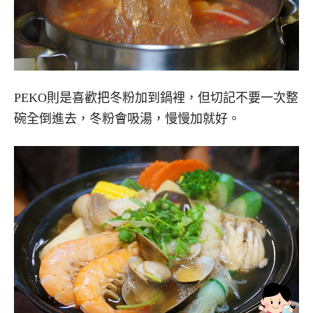
PEKO則是喜歡把冬粉加到鍋裡，但切記不要一次整
碗全倒進去，冬粉會吸湯，慢慢加就好。