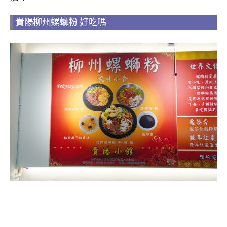
貴陽柳州螺螄粉 好吃嗎