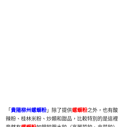
「
貴陽柳州螺螄粉
」除了提供
螺螄粉
之外，也有酸
辣粉、桂林米粉、炒類和甜品，比較特別的是這裡