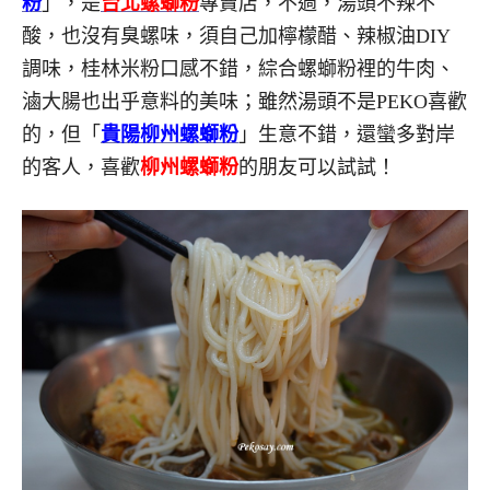
粉
」，是
台北螺螄粉
專賣店，不過，湯頭不辣不
酸，也沒有臭螺味，須自己加檸檬醋、辣椒油DIY
調味，桂林米粉口感不錯，綜合螺螄粉裡的牛肉、
滷大腸也出乎意料的美味；雖然湯頭不是PEKO喜歡
的，但「
貴陽柳州螺螄粉
」生意不錯，還蠻多對岸
的客人，喜歡
柳州螺螄粉
的朋友可以試試！