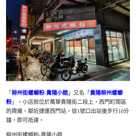
「
柳州街螺螄粉-貴陽小館
」又名「
貴陽柳州螺螄
粉
」，小店就位於萬華貴陽街二段上，西門町鬧區
的周邊，鄰近捷運西門站，從1號口出站後步行10分
鐘，即可抵達。
柳州街螺螄粉-貴陽小館