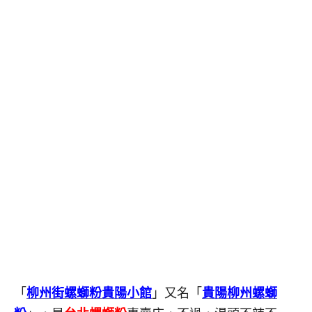
「
柳州街螺螄粉貴陽小館
」又名「
貴陽柳州螺螄