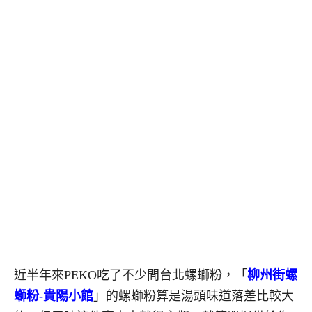
近半年來PEKO吃了不少間台北螺螄粉，「
柳州街螺
螄粉-貴陽小館
」的螺螄粉算是湯頭味道落差比較大