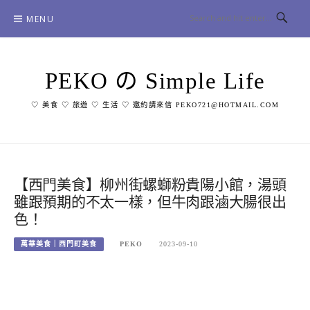
Skip
MENU
to
content
PEKO の Simple Life
♡ 美食 ♡ 旅遊 ♡ 生活 ♡ 邀約請來信 PEKO721@HOTMAIL.COM
【西門美食】柳州街螺螄粉貴陽小館，湯頭
雖跟預期的不太一樣，但牛肉跟滷大腸很出
色！
萬華美食｜西門町美食
PEKO
2023-09-10