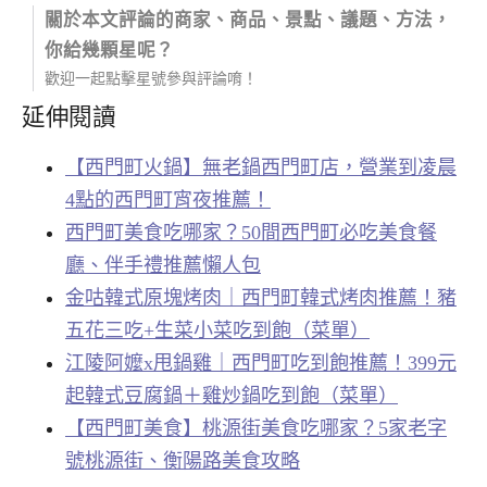
關於本文評論的商家、商品、景點、議題、方法，
你給幾顆星呢？
歡迎一起點擊星號參與評論唷！
延伸閱讀
【西門町火鍋】無老鍋西門町店，營業到凌晨
4點的西門町宵夜推薦！
西門町美食吃哪家？50間西門町必吃美食餐
廳、伴手禮推薦懶人包
金咕韓式原塊烤肉｜西門町韓式烤肉推薦！豬
五花三吃+生菜小菜吃到飽（菜單）
江陵阿嬤x甩鍋雞｜西門町吃到飽推薦！399元
起韓式豆腐鍋＋雞炒鍋吃到飽（菜單）
【西門町美食】桃源街美食吃哪家？5家老字
號桃源街、衡陽路美食攻略