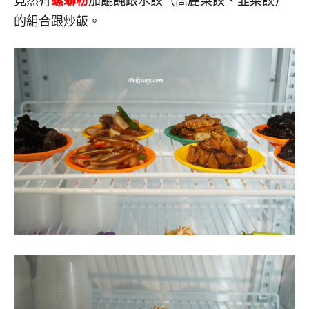
竟然有
螺螄粉
加餛飩跟水餃（高麗菜餃、韭菜餃）
的組合跟炒飯。