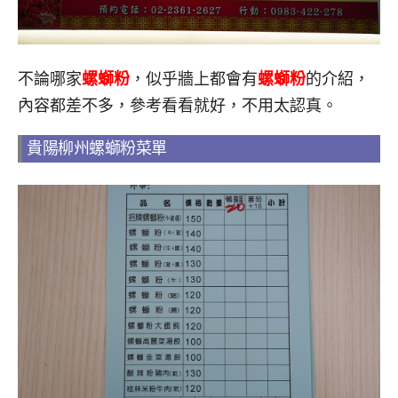
不論哪家
螺螄粉
，似乎牆上都會有
螺螄粉
的介紹，
內容都差不多，參考看看就好，不用太認真。
貴陽柳州螺螄粉菜單