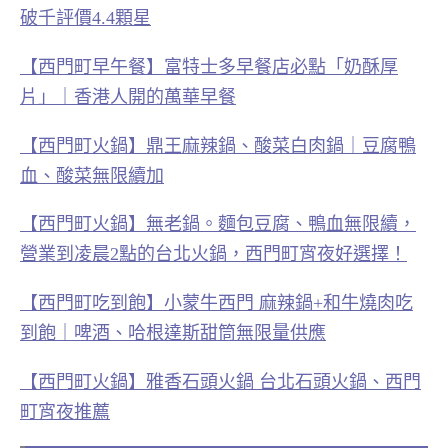
破千評價4.4顆星
【西門町早午餐】富特士多早餐店必點「奶酥厚
片」｜香港人開的萬華早餐
【西門町火鍋】鼎王麻辣鍋、酸菜白肉鍋｜豆腐鴨
血、酸菜無限續加
【西門町火鍋】無老鍋。麵包豆腐、鴨血無限續，
營業到凌晨2點的台北火鍋，西門町宵夜好選擇！
【西門町吃到飽】小蒙牛西門 麻辣鍋+和牛燒肉吃
到飽｜啤酒、哈根達斯甜筒無限量供應
【西門町火鍋】雅香石頭火鍋 台北石頭火鍋、西門
町宵夜推薦