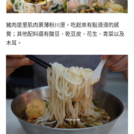
豬肉是里肌肉裹薄粉川燙，吃起來有點滑滑的感
覺；其他配料還有酸豆、乾豆皮、花生、青菜以及
木耳。