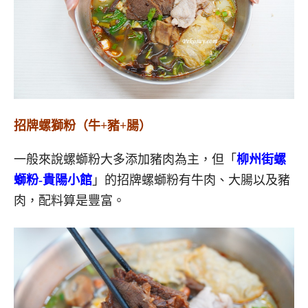
招牌螺獅粉（牛+豬+腸）
一般來說螺螄粉大多添加豬肉為主，但「
柳州街螺
螄粉-貴陽小館
」的招牌螺螄粉有牛肉、大腸以及豬
肉，配料算是豐富。