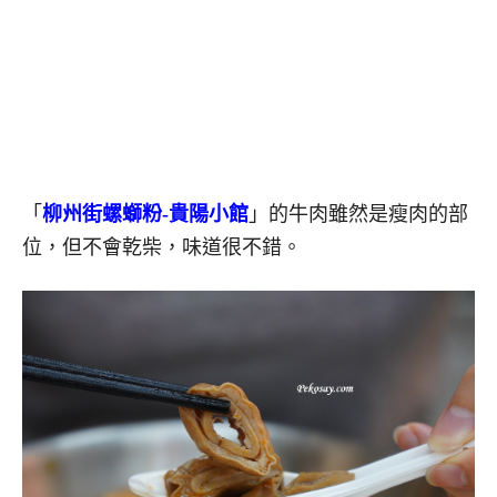
「
柳州街螺螄粉-貴陽小館
」的牛肉雖然是瘦肉的部
位，但不會乾柴，味道很不錯。