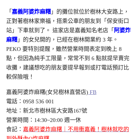
「
嘉義阿婆炸麻糬
」的
攤位就位於樹林大安路上，
正對著樹林家樂福，搭乘公車的朋友到「保安街口
站」下車就到了。
這家店是嘉義知名老店
「
阿婆炸
麻糬
」
的女兒開的，已經在樹林開業約 3 年。
PEKO 要特別提醒，雖然營業時間表定到晚上 8
點，但因為純手工限量，常常不到 6 點就提早賣完
收攤，建議想吃的朋友要提早報到或打電話預訂比
較保險哦！
嘉義阿婆炸麻糬(女兒樹林直營店)
FB
電話：0958 536 001
地址：新北市樹林區大安路167號
營業時間：14:30~20:00 週一休
食記：
嘉義阿婆炸麻糬｜不用衝嘉義！樹林就吃的
到外酥內Q炸麻糬