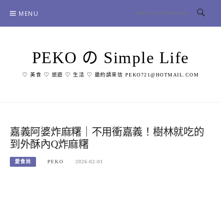
Skip
MENU
to
content
PEKO の Simple Life
♡ 美食 ♡ 旅遊 ♡ 生活 ♡ 邀約請來信 PEKO721@HOTMAIL.COM
嘉義阿婆炸麻糬｜不用衝嘉義！樹林就吃的
到外酥內Q炸麻糬
愛食尚
PEKO
2026-02-01