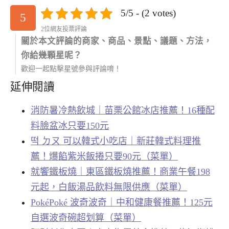
5/5 - (2 votes)
5
2位網友投票評論
關於本文評論的商家、商品、景點、議題、方法，
你給幾顆星呢？
歡迎一起點擊星號參與評論唷！
延伸閱讀
消防暑冷熱飲城｜苗栗公館冰店推薦！16種配
料臉盆冰只要150元
떡 ㄉㄡ 可以韓式小吃店｜新莊韓式料理推
薦！爆餡紫米飯捲只要90元（菜單）
就饗鐵板燒｜東區鐵板燒推薦！商業午餐198
元起，白飯湯品飲料無限供應（菜單）
PokéPoké 波奇波奇｜中和健康餐推薦！125元
自選波奇碗超划算（菜單）