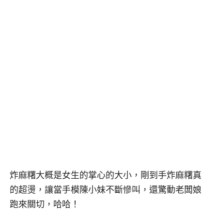
炸麻糬大概是女生的掌心的大小，剛到手炸麻糬真
的超燙，讓當手模陳小妹不斷慘叫，還驚動老闆娘
跑來關切，哈哈！