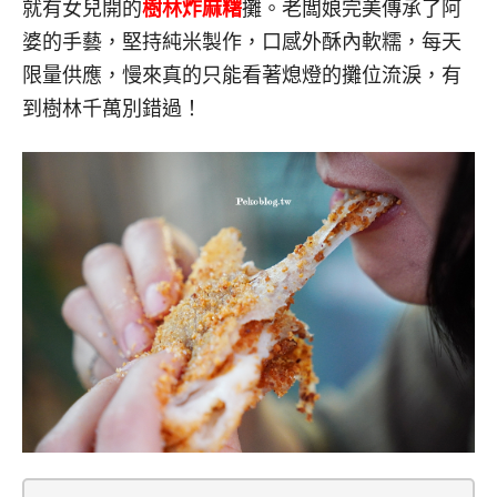
就有女兒開的
樹林炸麻糬
攤
。老闆娘
完美傳承了阿
婆的手藝，
堅持
純米製作，
口感外酥內軟糯，
每天
限量供應，慢來真的只能看著熄燈的攤位流淚，
有
到樹林
千萬別錯過！