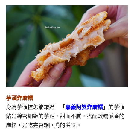
芋頭炸麻糬
身為芋頭控怎能錯過！
「
嘉義阿婆炸麻糬
」的芋頭
餡是綿密
細緻
的
芋泥，甜而不膩，搭配軟糯酥香的
麻糬，是吃完會想回購的滋味。