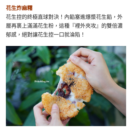
花生炸麻糬
花生控的終極直球對決！內餡塞進爆漿花生餡，外
層再裹上滿滿花生粉，這種『裡外夾攻』的雙倍濃
郁感，絕對讓
花生控
一口就淪陷！