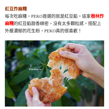
紅豆炸麻糬
每次吃麻糬，PEKO首選的就是紅豆餡。這家
樹林炸
麻糬
的紅豆餡
甜香綿密，沒有太多顆粒感，搭配上
外層濃郁的花生粉
，PEKO真的很喜歡！