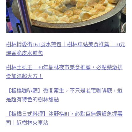
樹林博愛街161號水煎包｜樹林車站美食推薦！10元
爆香脆皮水煎包
樹林土虱王｜30年樹林夜市美食推薦，必點藥燉排
骨加湯超大方！
【板橋咖啡廳】微間素生，不只是老宅咖啡廳，還
是超有特色的樹林甜點
【板橋⽇式料理】沐野橫町，必點巨無霸鰻魚握壽
司｜近樹林火車站