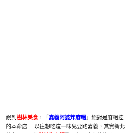
說到
樹林美食
，「
嘉義阿婆炸麻糬
」
絕對是麻糬控
的本命店！
以往想吃這一味兒要跑嘉義，其實新北