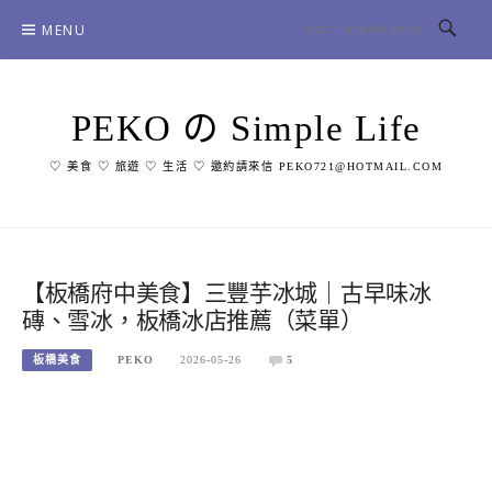
Skip
MENU
to
content
PEKO の Simple Life
♡ 美食 ♡ 旅遊 ♡ 生活 ♡ 邀約請來信 PEKO721@HOTMAIL.COM
【板橋府中美食】三豐芋冰城｜古早味冰
磚、雪冰，板橋冰店推薦（菜單）
板橋美食
PEKO
2026-05-26
5