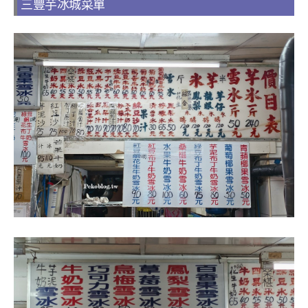
三豐芋冰城菜單