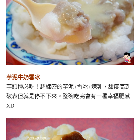
芋泥牛奶雪冰
芋頭控必吃！超綿密的芋泥+雪冰+煉乳，甜度高到
破表但就是停不下來。整碗吃完會有一種幸福肥感
XD