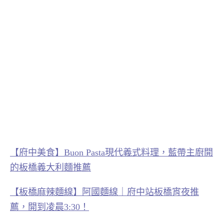
【府中美食】Buon Pasta現代義式料理，藍帶主廚開
的板橋義大利麵推薦
【板橋麻辣麵線】阿國麵線｜府中站板橋宵夜推
薦，開到凌晨3:30！