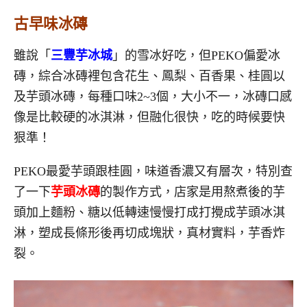
古早味冰磚
雖說「
三豐芋冰城
」的雪冰好吃，但PEKO偏愛冰
磚，綜合冰磚裡包含花生、鳳梨、百香果、桂圓以
及芋頭冰磚，每種口味2~3個，大小不一，冰磚口感
像是比較硬的冰淇淋，但融化很快，吃的時候要快
狠準！
PEKO最愛芋頭跟桂圓，味道香濃又有層次，特別查
了一下
芋頭冰磚
的製作方式，店家是用熬煮後的芋
頭加上麵粉、糖以低轉速慢慢打成打攪成芋頭冰淇
淋，塑成長條形後再切成塊狀，真材實料，芋香炸
裂。