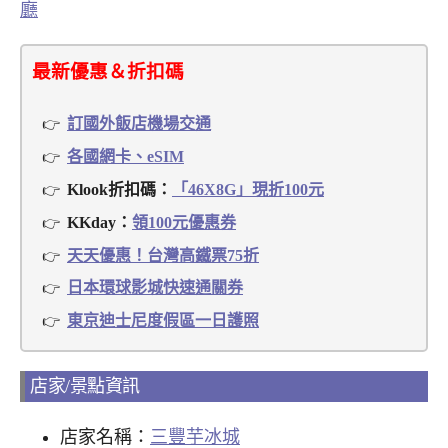
廳
最新優惠＆折扣碼
訂國外飯店機場交通
各國網卡、eSIM
Klook折扣碼：
「46X8G」現折100元
KKday：
領100元優惠券
天天優惠！台灣高鐵票75折
日本環球影城快速通關券
東京迪士尼度假區一日護照
店家/景點資訊
店家名稱：
三豐芋冰城