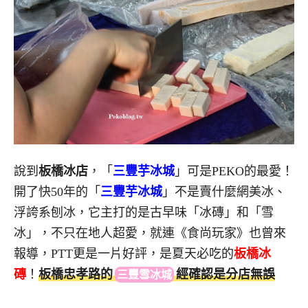
說到
板橋冰店
，「
三豐芋冰城
」可是PEKO的最愛！
開了快50年的「
三豐芋冰城
」不是賣什麼網美冰、
浮誇系刨冰，它主打的是古早味「冰磚」和「雪
冰」，不只在地人超愛，就連《食尚玩家》也曾來
報導，PTT更是一片好評，是夏天必吃的
板橋冰
磚
！
板橋忠孝路
的
經
確認是分店無誤
三豐雪冰城