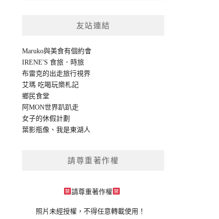
友站連結
Maruko與美食有個約會
IRENE'S 食旅．時旅
布雷克的出走旅行視界
艾瑪 吃喝玩樂札記
鄉民食堂
阿MON世界趴趴走
女子的休假計劃
葉影瓶像
、
我是東湖人
請尊重著作權
請尊重著作權
照片未經授權，不得任意轉載使用！