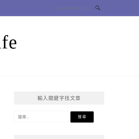
fe
輸入關鍵字找文章
搜
尋
關
鍵