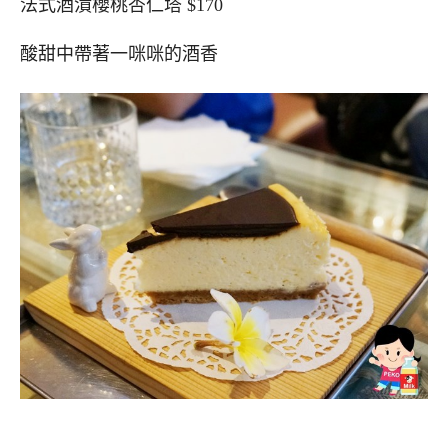
法式酒漬櫻桃杏仁塔 $170
酸甜中帶著一咪咪的酒香