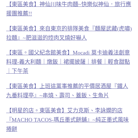
【東區美食】神仙川味牛肉麵~快樂似神仙．旅行應
援團推薦!!
【東區美食】來自東京的排隊美食『麵屋武藏(虎嘯)
拉麵』~肥滋滋的焢肉叉燒好嚇人
【東區。國父紀念館美食】Mocadi 莫卡迪義法創意
料理-義大利麵｜燉飯｜裙擺披薩｜排餐｜輕食甜點
｜下午茶
【東區美食】上班這黨事推薦的平價居酒屋『鐵人
九番料理亭』~串燒、壽司、蓋飯、生魚片
【明星的店。東區美食】艾力克斯、李詠嫻的店
『MACHO TACOS-瑪丘墨式餅舖』~純正墨式風味
捲餅