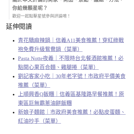
你給幾顆星呢？
歡迎一起點擊星號參與評論唷！
延伸閱讀
青花驕麻辣鍋｜信義A11美食推薦！穿紅綠戰
袍免費升級鴛鴦鍋（菜單）
Pasta Notte夜義｜不限時台北餐酒館推薦！必
點開心果百合麵、雞腿捲（菜單）
劉記客家小吃｜30年老字號！市政府平價美食
推薦（菜單）
上順興香Q飯糰｜信義區基隆路早餐推薦！原
東區巨無霸蔥油餅飯糰
新娘子麵館｜市政府美食推薦！必點皮蛋麵、
紅油抄手（菜單）