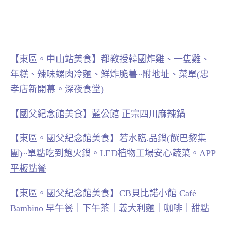
【東區。中山站美食】都教授韓國炸雞、一隻雞、
年糕、辣味螺肉冷麵、鮮炸脆薯~附地址、菜單(忠
孝店新開幕。深夜食堂)
【國父紀念館美食】藍公館 正宗四川麻辣鍋
【東區。國父紀念館美食】若水臨.品鍋(饌巴黎集
團)~單點吃到飽火鍋。LED植物工場安心蔬菜。APP
平板點餐
【東區。國父紀念館美食】CB貝比諾小館 Café
Bambino 早午餐｜下午茶｜義大利麵｜咖啡｜甜點