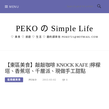
Skip
MENU
to
content
PEKO の Simple Life
♡ 美食 ♡ 旅遊 ♡ 生活 ♡ 邀約請來信 PEKO721@HOTMAIL.COM
【東區美食】敲敲咖啡 KNOCK KAFE |檸檬
塔、香蕉塔、千層派、現做手工甜點
板南線美食
PEKO
2015-03-02
1