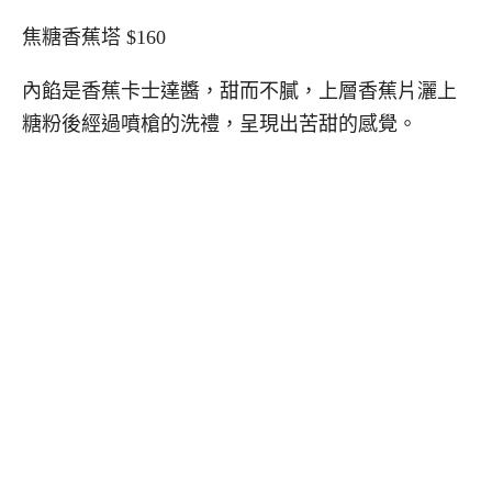
焦糖香蕉塔 $160
內餡是香蕉卡士達醬，甜而不膩，上層香蕉片灑上
糖粉後經過噴槍的洗禮，呈現出苦甜的感覺。