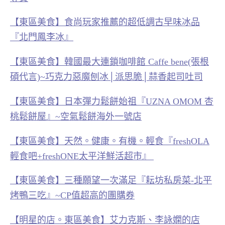
【東區美食】食尚玩家推薦的超低調古早味冰品
『北門鳳李冰』
【東區美食】韓國最大連鎖咖啡館 Caffe bene(張根
碩代言)~巧克力惡魔刨冰│派思脆│蒜香起司吐司
【東區美食】日本彈力鬆餅始祖『UZNA OMOM 杏
桃鬆餅屋』~空氣鬆餅海外一號店
【東區美食】天然。健康。有機。輕食『freshOLA
輕食吧+freshONE太平洋鮮活超市』
【東區美食】三種願望一次滿足『耘坊私房菜-北平
烤鴨三吃』~CP值超高的團購券
【明星的店。東區美食】艾力克斯、李詠嫻的店