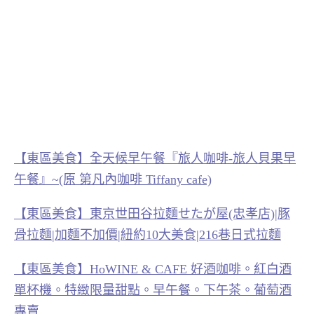
【東區美食】全天候早午餐『旅人咖啡-旅人貝果早
午餐』~(原 第凡內咖啡 Tiffany cafe)
【東區美食】東京世田谷拉麵せたが屋(忠孝店)|豚
骨拉麵|加麵不加價|紐約10大美食|216巷日式拉麵
【東區美食】HoWINE & CAFE 好酒咖啡。紅白酒
單杯機。特緻限量甜點。早午餐。下午茶。葡萄酒
專賣