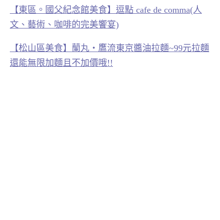
【東區。國父紀念館美食】逗點 cafe de comma(人
文、藝術、咖啡的完美饗宴)
【松山區美食】蘭丸‧鷹流東京醬油拉麵~99元拉麵
還能無限加麵且不加價哦!!