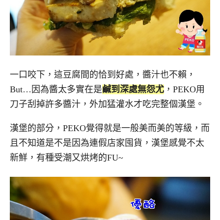
一口咬下，這豆腐間的恰到好處，醬汁也不賴，
But…因為醬太多實在是
鹹到深處無怨尤
，PEKO用
刀子刮掉許多醬汁，外加猛灌水才吃完整個漢堡。
漢堡的部分，PEKO覺得就是一般美而美的等級，而
且不知道是不是因為連假店家囤貨，漢堡感覺不太
新鮮，有種受潮又烘烤的FU~