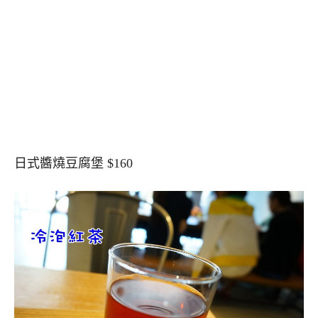
日式醬燒豆腐堡 $160