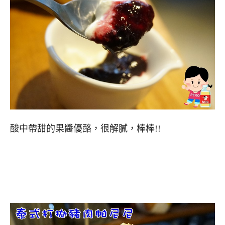
酸中帶甜的果醬優酪，很解膩，棒棒!!