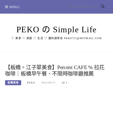
Skip
MENU
to
content
PEKO の Simple Life
♡ 美食 ♡ 旅遊 ♡ 生活 ♡ 邀約請來信 PEKO721@HOTMAIL.COM
【板橋。江子翠美食】Percent CAFE % 拉花
咖啡｜板橋早午餐、不限時咖啡廳推薦
板橋美食
PEKO
2015-04-17
1