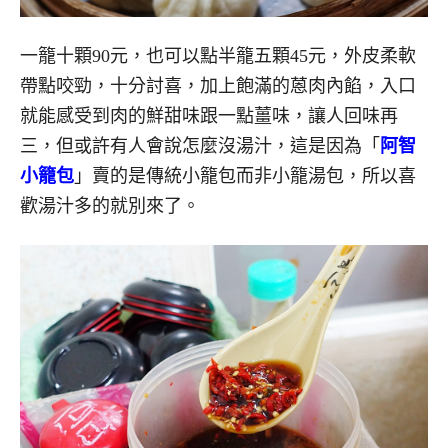
一籠十顆90元，也可以點半籠五顆45元，外皮柔軟
帶點咬勁，十分討喜，加上飽滿的蒽肉內餡，入口
就能感受到肉的鮮甜味跟一點薑味，讓人回味再
三，但或許有人會說怎麼沒湯汁，這是因為「
阿智
小籠包
」賣的是傳統小籠包而非小籠湯包，所以喜
歡湯汁多的就別來了。