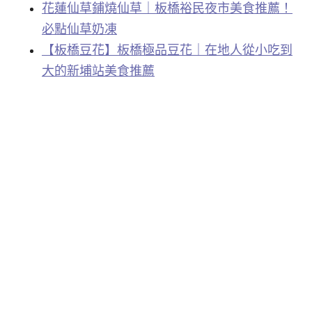
花蓮仙草鋪燒仙草｜板橋裕民夜市美食推薦！
必點仙草奶凍
【板橋豆花】板橋極品豆花｜在地人從小吃到
大的新埔站美食推薦