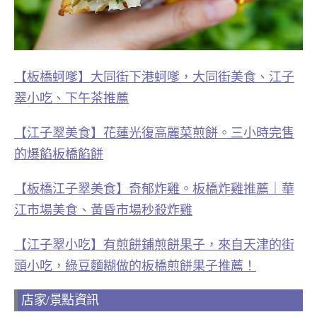
【板橋蚵嗲】大同街下港蚵嗲，大同街美食、江子
翠小吃、下午茶推薦
【江子翠美食】花蓮光復高麗菜煎餅。三小時完售
的爆餡板橋餡餅
【板橋江子翠美食】奇郁炸雞。板橋炸雞推薦｜華
江市場美食、黃昏市場秒殺炸雞
【江子翠小吃】有煎餅鋪煎餅果子，來自天津的街
頭小吃，綠豆麵糊做的板橋煎餅果子推薦！
店家/景點資訊