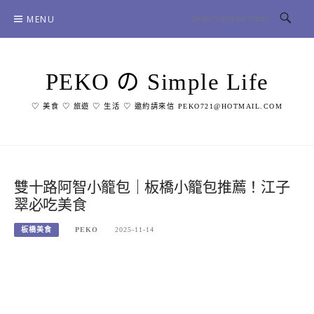
Skip
MENU
to
content
PEKO の Simple Life
♡ 美食 ♡ 旅遊 ♡ 生活 ♡ 邀約請來信 PEKO721@HOTMAIL.COM
雙十路阿智小籠包｜板橋小籠包推薦！江子
翠必吃美食
板橋美食
PEKO
2025-11-14