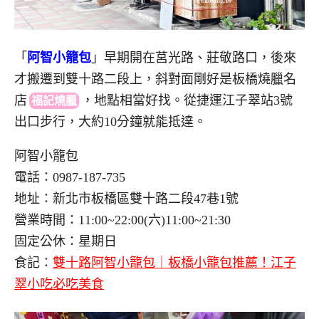
「
阿智小籠包
」早期開在莒光路、莊敬路口，後來
才搬遷到雙十路二段上，斜對面剛好是板橋燒臘名
店
，
地點相當好找。從捷運江子翠站3號
福記燒臘
出口步行，大約10分鐘就能抵達。
阿智小籠包
電話：0987-187-735
地址：新北市板橋區雙十路二段47巷1號
營業時間：11:00~22:00(六)11:00~21:30
固定公休：星期日
食記：
雙十路阿智小籠包｜板橋小籠包推薦！江子
翠小吃必吃美食