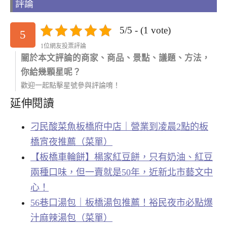
評論
5/5 - (1 vote)
5
1位網友投票評論
關於本文評論的商家、商品、景點、議題、方法，
你給幾顆星呢？
歡迎一起點擊星號參與評論唷！
延伸閱讀
刁民酸菜魚板橋府中店｜營業到凌晨2點的板
橋宵夜推薦（菜單）
【板橋車輪餅】楊家紅豆餅，只有奶油、紅豆
兩種口味，但一賣就是50年，近新北市藝文中
心！
56巷口湯包｜板橋湯包推薦！裕民夜市必點爆
汁麻辣湯包（菜單）