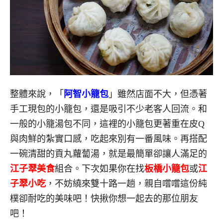
整體來說，「
阿智小籠包
」雖然店面不大，但憑著
手工現包的小籠包，還是吸引不少老客人回流。和
一般的小籠湯包不同，這裡的小籠包更著重在皮Q
與肉鮮的紮實口感，吃起來別有一番風味。再搭配
一碗清甜的貢丸蘿蔔湯，就是最簡單卻讓人滿足的
江子翠美食
組合。下次如果你在找
板橋小籠包
或
江
子翠小吃
，不妨繞來雙十路一趟，親自嚐嚐這份純
樸卻耐吃的美味吧！快揪你想一起去的那位朋友
吧！