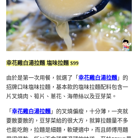
幸花雞白湯拉麵 塩味拉麵 $99
由於是第一次用餐，就選了「
幸花雞白湯拉麵
」的
招牌口味塩味拉麵，基本款的塩味拉麵配料包含一
片叉燒肉、筍片、蔥花、海帶絲以及豆芽菜。
「
幸花雞白湯拉麵
」的叉燒偏瘦，十分薄，一夾就
要散要散的，豆芽菜給的很大方，就算拉麵量不多
也能吃飽，拉麵是細麵，軟硬適中，而且師傅甩麵