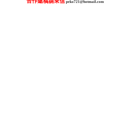
合作邀稿請來信
peko721@hotmail.com