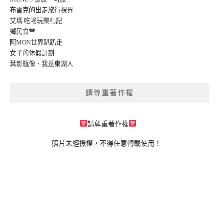
布雷克的出走旅行視界
艾瑪 吃喝玩樂札記
鄉民食堂
阿MON世界趴趴走
女子的休假計劃
葉影瓶像
、
我是東湖人
請尊重著作權
請尊重著作權
照片未經授權，不得任意轉載使用！