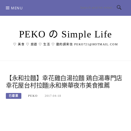
Skip
MENU
to
content
PEKO の Simple Life
♡ 美食 ♡ 旅遊 ♡ 生活 ♡ 邀約請來信 PEKO721@HOTMAIL.COM
【永和拉麵】幸花雞白湯拉麵 鶏白湯專門店
幸花屋台村拉麵|永和樂華夜市美食推薦
已歇業
PEKO
2017-04-18