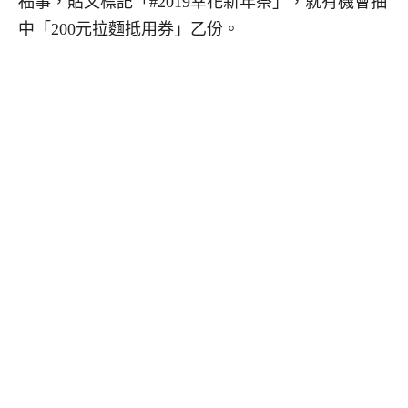
福事，貼文標記「#2019幸花新年祭」，就有機會抽
中「200元拉麵抵用券」乙份。