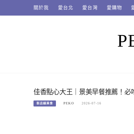
Skip
關於我
愛台北
愛台灣
愛購物
to
content
P
佳香點心大王｜景美早餐推薦！必
PEKO
2026-07-16
新店線美食