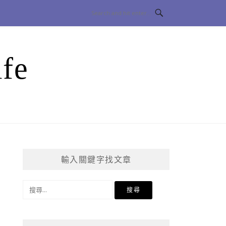
fe
輸入關鍵字找文章
搜
尋
關
鍵