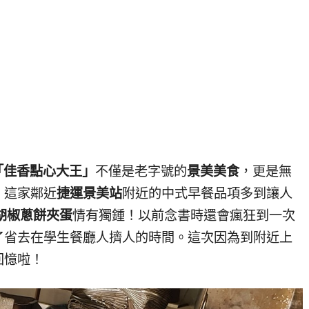
「佳香點心大王」
不僅是老字號的
景美美食
，更是無
！這家鄰近
捷運景美站
附近的中式早餐品項多到讓人
胡椒蔥餅夾蛋
情有獨鍾！以前念書時還會瘋狂到一次
了省去在學生餐廳人擠人的時間。這次因為到附近上
回憶啦！