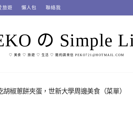
愛旅遊
懶人包
聯絡我
EKO の Simple Li
♡ 美食 ♡ 旅遊 ♡ 生活 ♡ 邀約請來信 PEKO721@HOTMAIL.COM
吃胡椒蔥餅夾蛋，世新大學周邊美食（菜單）