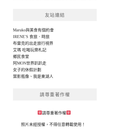
友站連結
Maruko與美食有個約會
IRENE'S 食旅．時旅
布雷克的出走旅行視界
艾瑪 吃喝玩樂札記
鄉民食堂
阿MON世界趴趴走
女子的休假計劃
葉影瓶像
、
我是東湖人
請尊重著作權
請尊重著作權
照片未經授權，不得任意轉載使用！