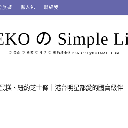
愛旅遊
懶人包
聯絡我
EKO の Simple Li
♡ 美食 ♡ 旅遊 ♡ 生活 ♡ 邀約請來信 PEKO721@HOTMAIL.COM
糕蛋糕、紐約芝士條｜港台明星都愛的國寶級伴