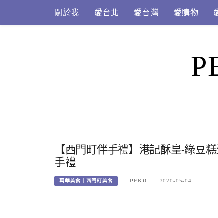
Skip
關於我
愛台北
愛台灣
愛購物
to
content
P
【西門町伴手禮】港記酥皇-綠豆
手禮
PEKO
2020-05-04
萬華美食｜西門町美食