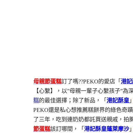
母親節蛋糕
訂了嗎??PEKO的愛店「
港記
【心繫】，以”母親一輩子心繫孩子”為
糕
的最佳選擇；除了新品，「
港記酥皇
PEKO還是私心想推薦糕餅界的綠色奇蹟
了三年，吃到連奶奶都託買送親戚，拍
節蛋糕
該訂哪間，「
港記酥皇蓬萊摩沙