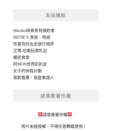
友站連結
Maruko與美食有個約會
IRENE'S 食旅．時旅
布雷克的出走旅行視界
艾瑪 吃喝玩樂札記
鄉民食堂
阿MON世界趴趴走
女子的休假計劃
葉影瓶像
、
我是東湖人
請尊重著作權
請尊重著作權
照片未經授權，不得任意轉載使用！