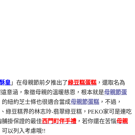
酥皇
」在母親節前夕推出了
綠豆糕蛋糕
，還取名為
深遠意涵，象徵母親的溫暖慈恩，根本就是
母親節蛋
」的紐約芝士條也很適合當成
母親節蛋糕
，不過，
、綠豆糕界的林志玲-翡翠綠豆糕，PEKO家可是連吃
胸脯掛保證的最佳
西門町伴手禮
，若你還在苦惱
母親
」可以列入考慮哦!!