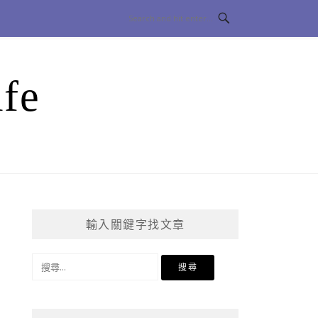
fe
輸入關鍵字找文章
搜
尋
關
鍵