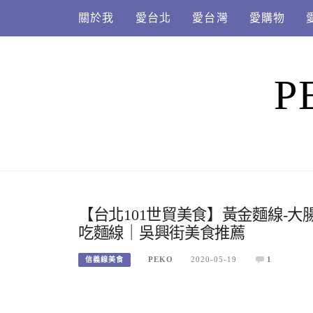
Skip
關於我
愛台北
愛台灣
愛購物
to
content
P
【台北101世貿美食】黃金麵線-大腸
吃麵線｜吳興街美食推薦
PEKO
2020-05-19
1
信義線美食