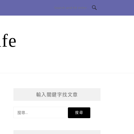
fe
輸入關鍵字找文章
搜
尋
關
鍵