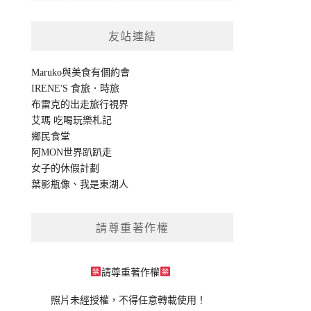
友站連結
Maruko與美食有個約會
IRENE'S 食旅．時旅
布雷克的出走旅行視界
艾瑪 吃喝玩樂札記
鄉民食堂
阿MON世界趴趴走
女子的休假計劃
葉影瓶像
、
我是東湖人
請尊重著作權
請尊重著作權
照片未經授權，不得任意轉載使用！