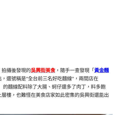
」拍攝後發現的
吳興街美食
，隨手一查發現「
黃金麵
，還號稱是”全台前三名好吃麵線”，兩間店在
」的麵線配料除了大腸、蚵仔還多了肉丁，料多飽
上層樓，也難怪在美食店家如此密集的吳興街還能出