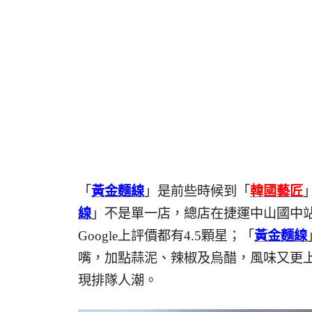
「
黃金麵線
」是前些時候到「
韓國藝匠
線
」不是單一店，總店在捷運中山國中站
Google上評價都有4.5顆星；「
黃金麵線
嘴，加點蒜泥、辣椒及烏醋，風味又更
現排隊人潮。