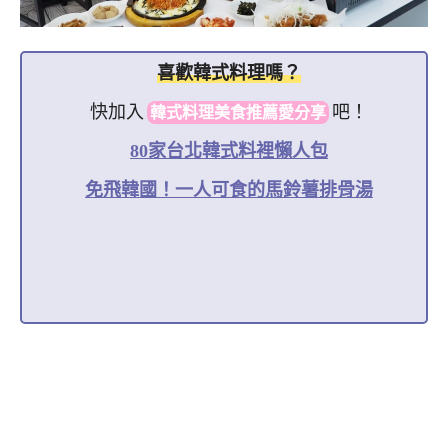
喜歡韓式料理嗎？
快加入
吧！
韓式料理美食推薦愛分享
80家台北韓式料裡懶人包
免飛韓國！一人可食的馬鈴薯排骨湯