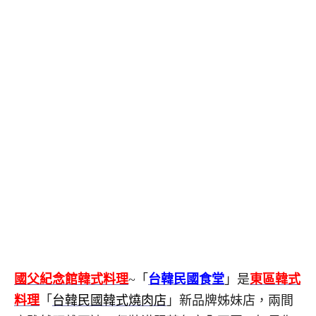
國父紀念館韓式料理
~「
台韓民國食堂
」是
東區韓式
料理
「
台韓民國韓式燒肉店
」新品牌姊妹店，兩間