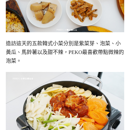
造訪這天的五款韓式小菜分別是紫菜芽、泡菜、小
黃瓜、馬鈴薯以及甜不辣，PEKO最喜歡帶點微辣的
泡菜。