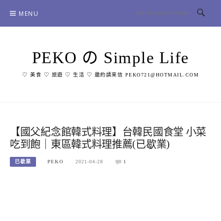
Skip
MENU
to
content
PEKO の Simple Life
♡ 美食 ♡ 旅遊 ♡ 生活 ♡ 邀約請來信 PEKO721@HOTMAIL.COM
【國父紀念館韓式料理】台韓民國食堂 小菜
吃到飽｜東區韓式料理推薦(已歇業)
已歇業
PEKO
2021-04-28
1