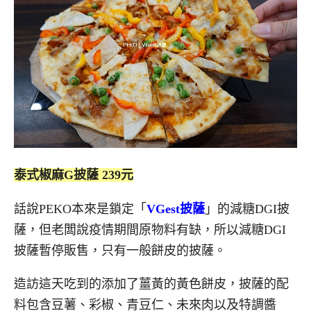
泰式椒麻G披薩 239元
話說PEKO本來是鎖定「
VGest披薩
」的減糖DGI披
薩，但老闆說疫情期間原物料有缺，所以減糖DGI
披薩暫停販售，只有一般餅皮的披薩。
造訪這天吃到的添加了薑黃的黃色餅皮，披薩的配
料包含豆薯、彩椒、青豆仁、未來肉以及特調醬