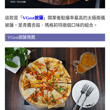
這款是「
VGest披薩
」開業後點播率最高的太極兩儀
披薩，是青醬杏菇、瑪格莉特兩個口味的組合。
VGest披薩推薦