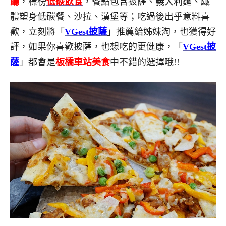
廳
，標榜
低碳飲食
，餐點包含披薩、義大利麵、纖
體塑身低碳餐、沙拉、漢堡等；吃過後出乎意料喜
歡，立刻將「
VGest披薩
」推薦給姊妹淘，也獲得好
評，如果你喜歡披薩，也想吃的更健康，「
VGest披
薩
」都會是
板橋車站美食
中不錯的選擇哦!!