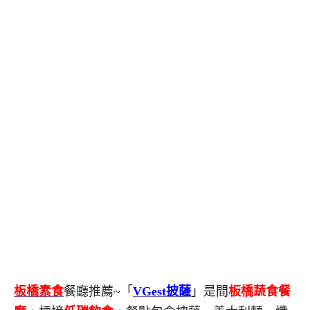
板橋素食
餐廳推薦~「
VGest披薩
」是間
板橋蔬食餐