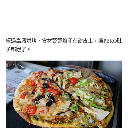
經過高溫烘烤，食材緊緊烙印在餅皮上，讓PEKO肚
子都餓了。