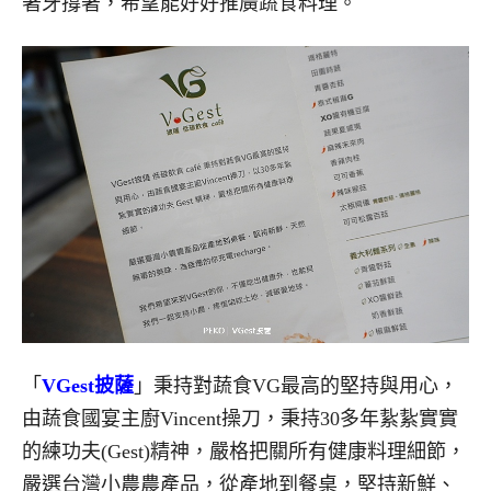
著牙撐著，希望能好好推廣蔬食料理。
「
VGest披薩
」秉持對蔬食VG最高的堅持與用心，
由蔬食國宴主廚Vincent操刀，秉持30多年紥紥實實
的練功夫(Gest)精神，嚴格把關所有健康料理細節，
嚴選台灣小農農產品，從產地到餐桌，堅持新鮮、