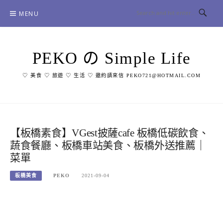
Skip
MENU
to
content
PEKO の Simple Life
♡ 美食 ♡ 旅遊 ♡ 生活 ♡ 邀約請來信 PEKO721@HOTMAIL.COM
【板橋素食】VGest披薩cafe 板橋低碳飲食、
蔬食餐廳、板橋車站美食、板橋外送推薦｜
菜單
板橋美食
PEKO
2021-09-04