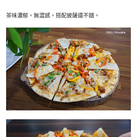
茶味濃郁，無澀感，搭配披薩還不錯。