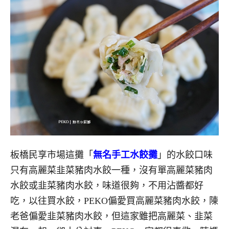
板橋民享市場這攤「
無名手工水餃攤
」的水餃口味
只有高麗菜韭菜豬肉水餃一種，沒有單高麗菜豬肉
水餃或韭菜豬肉水餃，味道很夠，不用沾醬都好
吃，以往買水餃，PEKO偏愛買高麗菜豬肉水餃，陳
老爸偏愛韭菜豬肉水餃，但這家雖把高麗菜、韭菜