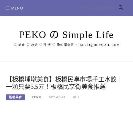
Skip
MENU
to
content
PEKO の Simple Life
♡ 美食 ♡ 旅遊 ♡ 生活 ♡ 邀約請來信 PEKO721@HOTMAIL.COM
【板橋埔墘美食】板橋民享市場手工水餃｜
一顆只要3.5元！板橋民享街美食推薦
板橋美食
PEKO
2021-09-28
1