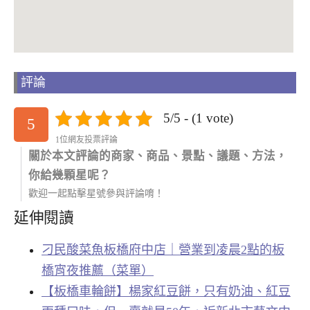
評論
5/5 - (1 vote)
5
1位網友投票評論
關於本文評論的商家、商品、景點、議題、方法，
你給幾顆星呢？
歡迎一起點擊星號參與評論唷！
延伸閱讀
刁民酸菜魚板橋府中店｜營業到凌晨2點的板
橋宵夜推薦（菜單）
【板橋車輪餅】楊家紅豆餅，只有奶油、紅豆