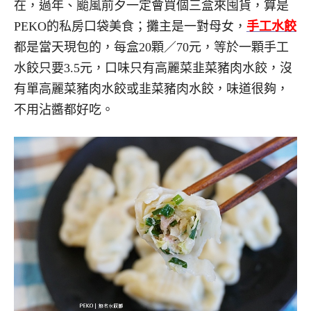
在，過年、颱風前夕一定會買個三盒來囤貨，算是
PEKO的私房口袋美食；攤主是一對母女，
手工水餃
都是當天現包的，每盒20顆／70元，等於一顆手工
水餃只要3.5元，口味只有高麗菜韭菜豬肉水餃，沒
有單高麗菜豬肉水餃或韭菜豬肉水餃，味道很夠，
不用沾醬都好吃。