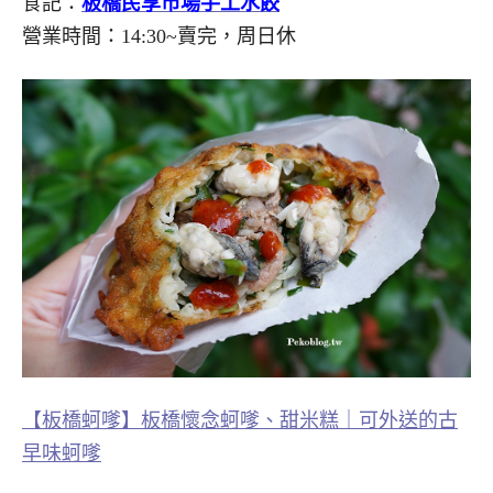
食記：
板橋民享市場手工水餃
營業時間：14:30~賣完，周日休
【板橋蚵嗲】板橋懷念蚵嗲、甜米糕｜可外送的古
早味蚵嗲