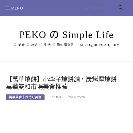
Skip
MENU
to
content
PEKO の Simple Life
♡ 美食 ♡ 旅遊 ♡ 生活 ♡ 邀約請來信 PEKO721@HOTMAIL.COM
【萬華燒餅】小李子燒餅舖，炭烤厚燒餅｜
萬華雙和市場美食推薦
萬華美食｜西門町美食
PEKO
2025-02-28