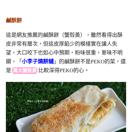
鹹酥餅
這是網友推薦的鹹酥餅（蟹殼黃），雖然看得出酥
皮非常有層次，但這皮厚餡少的模樣實在讓人失
望，大口咬下也如心中預期，粉味很重，蔥味不明
顯，「
小李子燒餅舖
」的鹹酥餅不是PEKO的菜，還
是
比
較深得PEKO的心。
萬大蟹殼黃