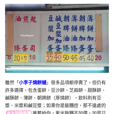
雖然「
小李子燒餅舖
」很多品項都停賣了，但仍有
許多選擇，包含蛋餅、豆沙餅、芝麻餅、甜酥餅、
鹹酥餅、薄餅、朝牌餅（厚燒餅），飲料則有豆
漿、米漿和鹹豆漿；如果你是飯糰控，那不遠處
的
推
薦給你，紫米飯糰不加價，加蛋只
本丸特製飯糰