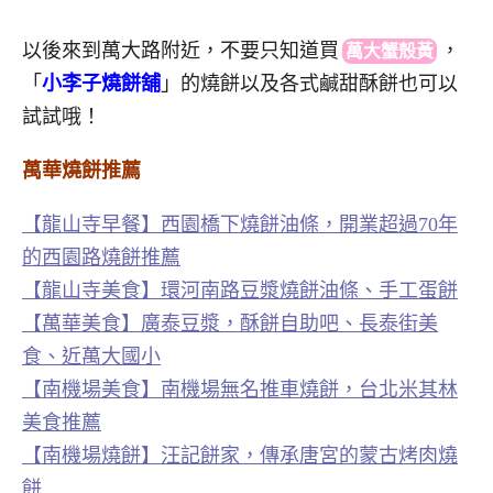
以後來到萬大路附近，不要只知道買
，
萬大蟹殼黃
「
小李子燒餅舖
」的燒餅以及各式鹹甜酥餅也可以
試試哦！
萬華燒餅推薦
【龍山寺早餐】西園橋下燒餅油條，開業超過70年
的西園路燒餅推薦
【龍山寺美食】環河南路豆漿燒餅油條、手工蛋餅
【萬華美食】廣泰豆漿，酥餅自助吧、長泰街美
食、近萬大國小
【南機場美食】南機場無名推車燒餅，台北米其林
美食推薦
【南機場燒餅】汪記餅家，傳承唐宮的蒙古烤肉燒
餅