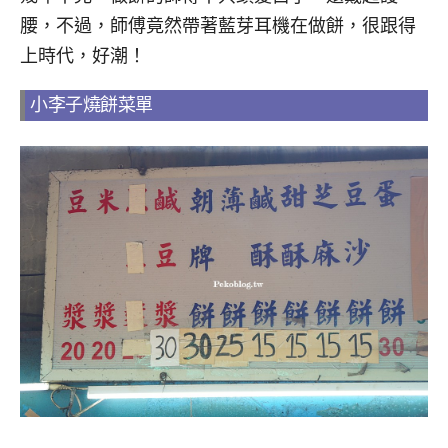
腰，不過，師傅竟然帶著藍芽耳機在做餅，很跟得
上時代，好潮！
小李子燒餅菜單