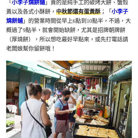
「
小李子燒餅舖
」賣的是純手工的碳烤大餅、蟹殼
黃以及各式小酥餅，
中秋節還有蛋黃酥
；「
小李子
燒餅舖
」的營業時間從早上6點到10點半，不過，大
概過了9點半，就會開始缺餅，尤其是招牌朝牌餅
（厚燒餅），所以想吃最好早點來，或先打電話請
老闆娘幫你留餅哦！