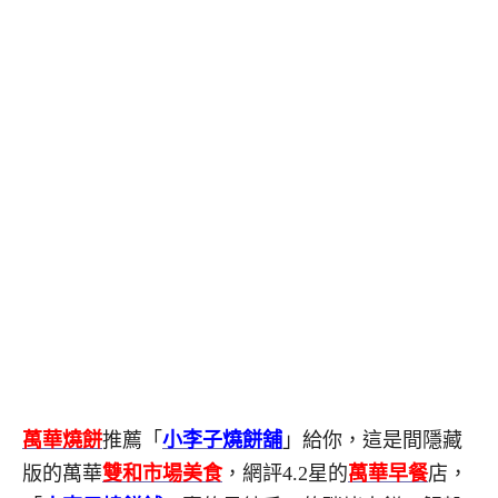
萬華燒餅
推薦「
小李子燒餅舖
」給你，這是間隱藏
版的萬華
雙和市場美食
，網評4.2星的
萬華早餐
店，