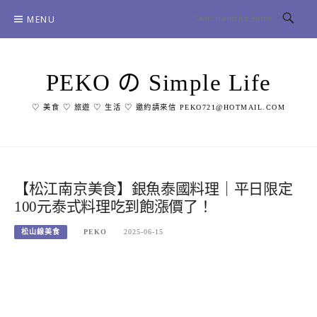
Skip
MENU
to
content
PEKO の Simple Life
♡ 美食 ♡ 旅遊 ♡ 生活 ♡ 邀約請來信 PEKO721@HOTMAIL.COM
【松江南京美食】銀魚泰國料理｜平日限定
100元泰式料理吃到飽漲價了！
松山線美食
PEKO
2025-06-15