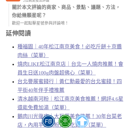
2位網友投票評論
關於本文評論的商家、商品、景點、議題、方法，
你給幾顆星呢？
歡迎一起點擊星號參與評論唷！
延伸閱讀
種福園｜40年松江南京美食！必吃斤餅＋京醬
肉絲（菜單）
燒肉LIKE松江南京店｜台北一人燒肉推薦！會
員生日送100g肉盤超佛心（菜單）
台北譽展蜜餞行｜黃仁勳最愛的台北蜜餞！四
平街40年伴手禮推薦
清水越南河粉｜松江南京美食推薦！網評4.6星
還能免費加湯（菜單）
鵝肉川光復店｜大巨蛋美食推薦！30年台菜老
店，內用芋頭米粉免費吃到飽（菜單）