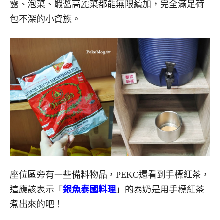
露、泡菜、蝦醬高麗菜都能無限續加，完全滿足荷
包不深的小資族。
座位區旁有一些備料物品，PEKO還看到手標紅茶，
這應該表示「
銀魚泰國料理
」的泰奶是用手標紅茶
煮出來的吧！