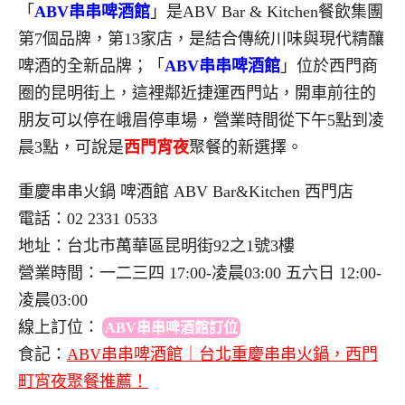
「
ABV串串啤酒館
」是ABV Bar & Kitchen餐飲集團
第7個品牌，第13家店，是結合傳統川味與現代精釀
啤酒的全新品牌；「
ABV串串啤酒館
」位於西門商
圈的昆明街上，這裡鄰近捷運西門站，開車前往的
朋友可以停在峨眉停車場，營業時間從下午5點到凌
晨3點，可說是
西門宵夜
聚餐的新選擇。
重慶串串火鍋 啤酒館 ABV Bar&Kitchen 西門店
電話：02 2331 0533
地址：台北市萬華區昆明街92之1號3樓
營業時間：一二三四 17:00-凌晨03:00 五六日 12:00-
凌晨03:00
線上訂位
：
ABV串串啤酒館訂位
食記：
ABV串串啤酒館｜台北重慶串串火鍋，西門
町宵夜聚餐推薦！