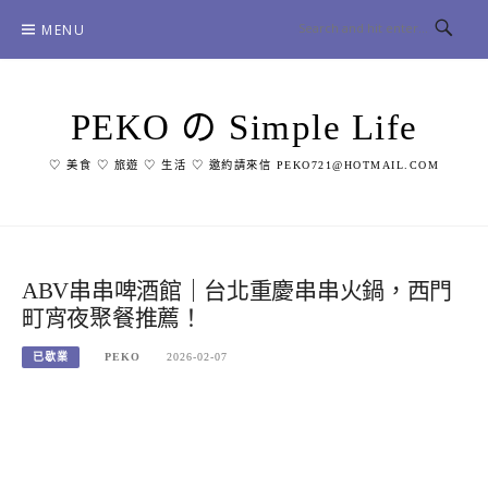
Skip
MENU
to
content
PEKO の Simple Life
♡ 美食 ♡ 旅遊 ♡ 生活 ♡ 邀約請來信 PEKO721@HOTMAIL.COM
ABV串串啤酒館｜台北重慶串串火鍋，西門
町宵夜聚餐推薦！
已歇業
PEKO
2026-02-07