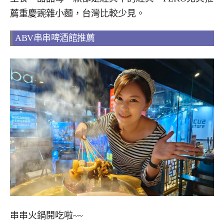
薦重慶豌雜小麵，台灣比較少見。
ABV串串啤酒館推薦
串串火鍋開吃啦~~