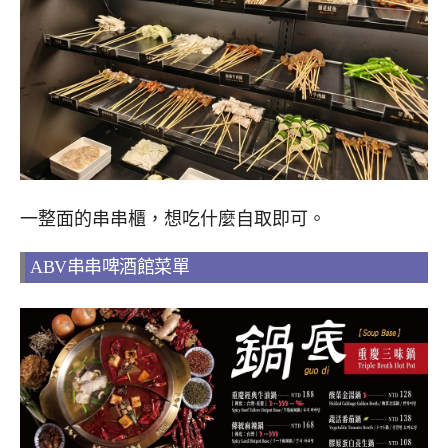
一整面的串串櫃，想吃什麼自取即可。
ABV串串啤酒館菜單