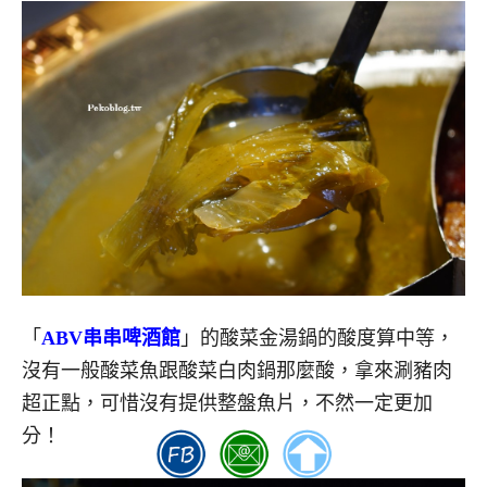
「
ABV
串串啤酒館
」的酸菜金湯鍋的酸度算中等，
沒有一般酸菜魚跟酸菜白肉鍋那麼酸，拿來涮豬肉
超正點，可惜沒有提供整盤魚片，不然一定更加
分！