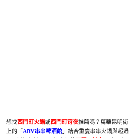
想找
西門町火鍋
或
西門町宵夜
推薦嗎？萬華昆明街
上的「
ABV串串啤酒館
」結合重慶串串火鍋與超過