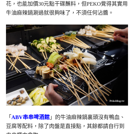
花，也能加價30元點干碟蘸料，但PEKO覺得其實用
牛油麻辣鍋涮過就很夠味了，不須任何沾醬。
「
ABV
串串啤酒館
」的牛油麻辣鍋裏頭沒有鴨血、
豆腐等配料，除了肉盤是直接點，其餘都請自行到