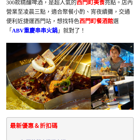
300款精釀啤酒，是超人氣的
西門町美食
亮點。店內
營業至凌晨三點，適合聚餐小酌、宵夜續攤，交通
便利近捷運西門站，想找特色
西門町餐酒館
選
「
ABV重慶串串火鍋
」就對了！
最新優惠＆折扣碼