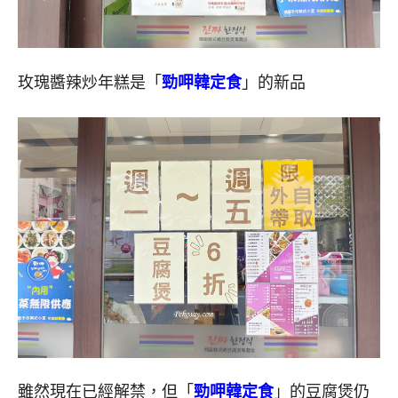
玫瑰醬辣炒年糕是「
勁呷韓定食
」的新品
雖然現在已經解禁，但「
勁呷韓定食
」的豆腐煲仍