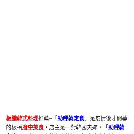
板橋韓式料理
推薦~「
勁呷韓定食
」是疫情後才開幕
的板橋
府中美食
，店主是一對韓國夫婦，「
勁呷韓