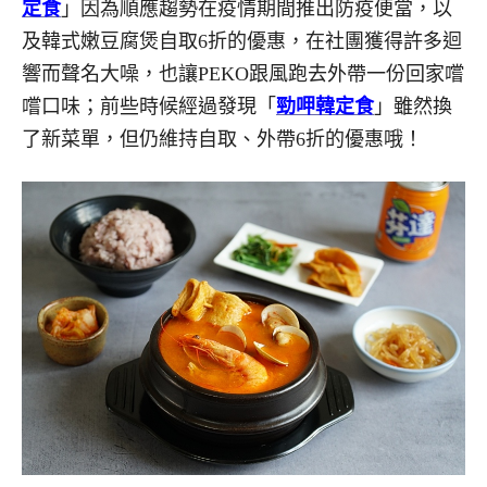
定食
」因為順應趨勢在疫情期間推出防疫便當，以
及韓式嫩豆腐煲自取6折的優惠，在社團獲得許多迴
響而聲名大噪，也讓PEKO跟風跑去外帶一份回家嚐
嚐口味；前些時候經過發現「
勁呷韓定食
」雖然換
了新菜單，但仍維持自取、外帶6折的優惠哦！