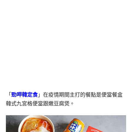
「
勁呷韓定食
」在疫情期間主打的餐點是便當餐盒
韓式九宮格便當跟嫩豆腐煲。