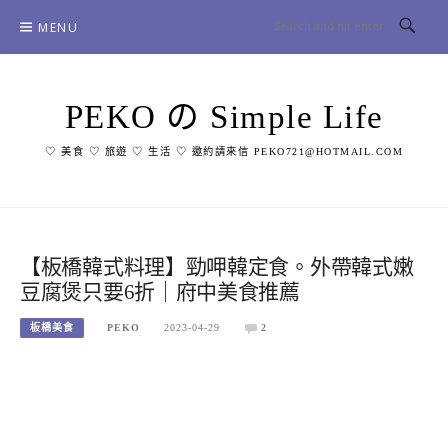
Skip
MENU
to
content
PEKO の Simple Life
♡ 美食 ♡ 旅遊 ♡ 生活 ♡ 邀約請來信 PEKO721@HOTMAIL.COM
【板橋韓式料理】勁呷韓定食。外帶韓式嫩
豆腐煲只要6折｜府中美食推薦
板橋美食
PEKO
2023-04-29
2