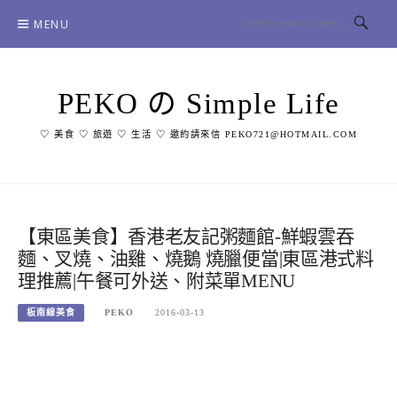
Skip
MENU
to
content
PEKO の Simple Life
♡ 美食 ♡ 旅遊 ♡ 生活 ♡ 邀約請來信 PEKO721@HOTMAIL.COM
【東區美食】香港老友記粥麵館-鮮蝦雲吞
麵、叉燒、油雞、燒鵝 燒臘便當|東區港式料
理推薦|午餐可外送、附菜單MENU
板南線美食
PEKO
2016-03-13