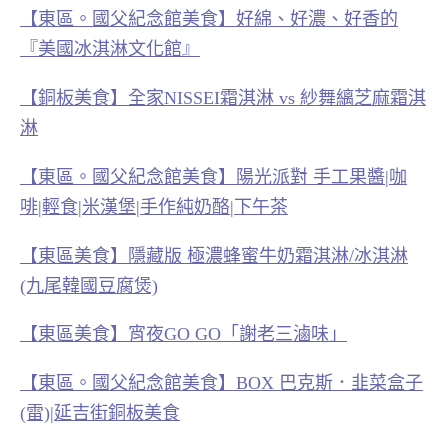
【東區。國父紀念館美食】好綿、好濃、好香的
『美國冰淇淋文化館』
【銅板美食】全家NISSEI霜淇淋 vs 紗舞縭芝麻霜淇
淋
【東區。國父紀念館美食】陽光派對 手工果醬|咖
啡|輕食|米漢堡|手作純奶酪|下午茶
【東區美食】隱藏版 極濃蜂蜜牛奶霜淇淋/冰淇淋
(九尾韓國豆腐煲)
【東區美食】宵夜GO GO「謝老三滷味」
【東區。國父紀念館美食】BOX 巴克斯．韭菜盒子
(雷)|延吉街銅板美食