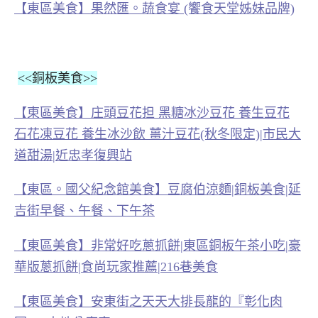
【東區美食】果然匯。蔬食宴 (饗食天堂姊妹品牌)
<<銅板美食>>
【東區美食】庄頭豆花担 黑糖冰沙豆花 養生豆花
石花凍豆花 養生冰沙飲 薑汁豆花(秋冬限定)|市民大
道甜湯|近忠孝復興站
【東區。國父紀念館美食】豆腐伯涼麵|銅板美食|延
吉街早餐、午餐、下午茶
【東區美食】非常好吃蔥抓餅|東區銅板午茶小吃|豪
華版蔥抓餅|食尚玩家推薦|216巷美食
【東區美食】安東街之天天大排長龍的『彰化肉