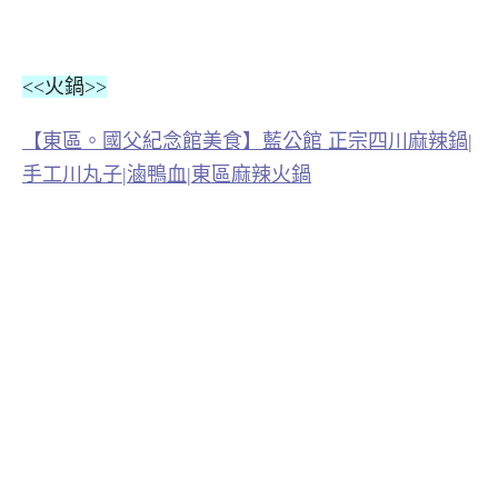
<<火鍋>>
【東區。國父紀念館美食】藍公館 正宗四川麻辣鍋|
手工川丸子|滷鴨血|東區麻辣火鍋