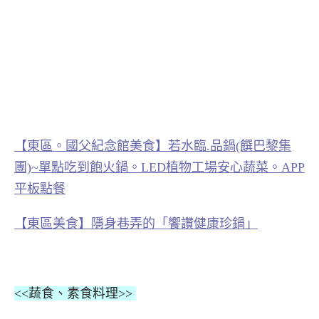
【東區。國父紀念館美食】若水臨.品鍋(饌巴黎集
團)~單點吃到飽火鍋。LED植物工場安心蔬菜。APP
平板點餐
【東區美食】隱身巷弄的「饗讚健康珍鍋」
<<蔬食、素食料理>>