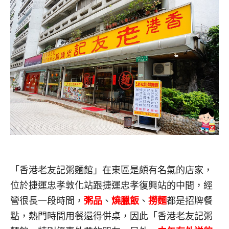
「香港老友記粥麵館」在東區是頗有名氣的店家，
位於捷運忠孝敦化站跟捷運忠孝復興站的中間，經
營很長一段時間，
粥品
、
燒臘飯
、
撈麵
都是招牌餐
點，熱門時間用餐還得併桌，因此「香港老友記粥