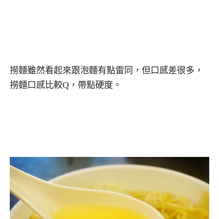
撈麵雖然看起來跟泡麵有點雷同，但口感差很多，
撈麵口感比較Q，帶點硬度。