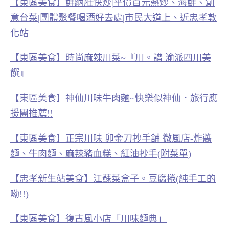
【東區美食】鮮納肚快炒|平價百元熱炒、海鮮、創
意台菜|團體聚餐喝酒好去處|市民大道上、近忠孝敦
化站
【東區美食】時尚麻辣川菜~『川。譜 渝派四川美
饌』
【東區美食】神仙川味牛肉麵~快樂似神仙．旅行應
援團推薦!!
【東區美食】正宗川味 卯金刀抄手舖 微風店-炸醬
麵、牛肉麵、麻辣豬血糕、紅油抄手(附菜單)
【忠孝新生站美食】江蘇菜盒子。豆腐捲(純手工的
呦!!)
【東區美食】復古風小店「川味麵典」