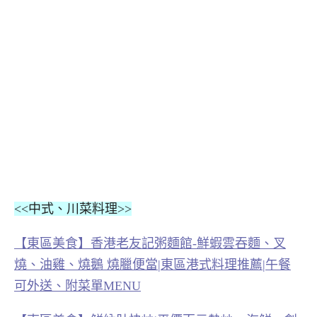
<<中式、川菜料理>>
【東區美食】香港老友記粥麵館-鮮蝦雲吞麵、叉
燒、油雞、燒鵝 燒臘便當|東區港式料理推薦|午餐
可外送、附菜單MENU