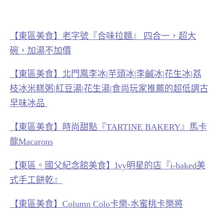
【東區美食】老字號『合味拉麵』 四合一，超大
碗，加湯不加價
【東區美食】北門鳳李冰|芋頭冰|李鹹冰|花生冰|荔
枝冰米糕粥|紅豆湯|花生湯|食尚玩家推薦的超低調古
早味冰品
【東區美食】時尚甜點『TARTINE BAKERY』馬卡
龍Macarons
【東區。國父紀念館美食】Ivy明星的店『i-baked美
式手工餅乾』
【東區美食】Column Colo卡樂-水蜜桃卡樂將