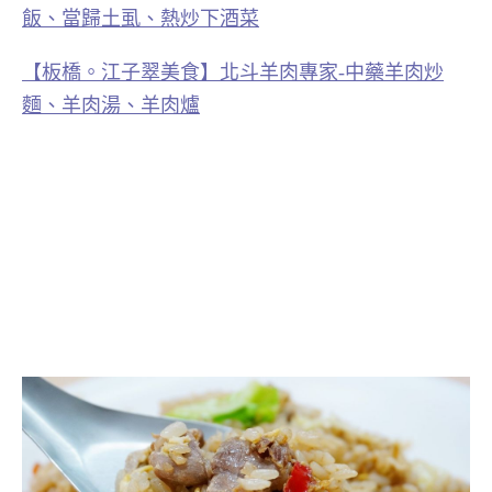
飯、當歸土虱、熱炒下酒菜
【板橋。江子翠美食】北斗羊肉專家-中藥羊肉炒
麵、羊肉湯、羊肉爐