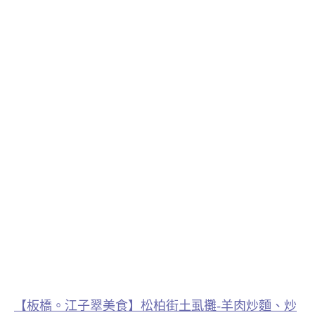
【板橋。江子翠美食】松柏街土虱攤-羊肉炒麵、炒