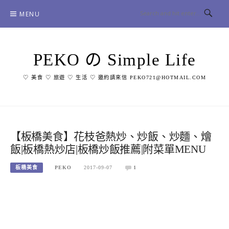
Skip
MENU
to
content
PEKO の Simple Life
♡ 美食 ♡ 旅遊 ♡ 生活 ♡ 邀約請來信 PEKO721@HOTMAIL.COM
【板橋美食】花枝爸熱炒、炒飯、炒麵、燴
飯|板橋熱炒店|板橋炒飯推薦|附菜單MENU
板橋美食
PEKO
2017-09-07
1