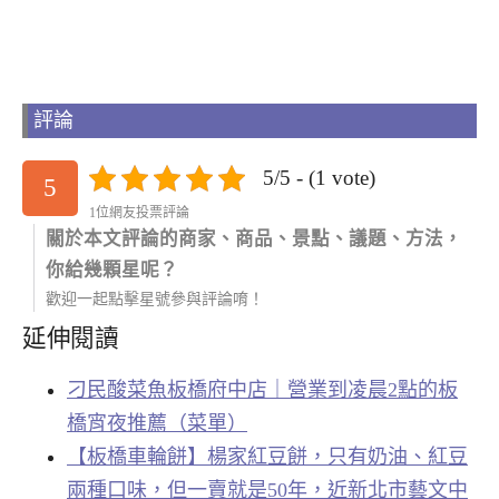
評論
5/5 - (1 vote)
5
1位網友投票評論
關於本文評論的商家、商品、景點、議題、方法，
你給幾顆星呢？
歡迎一起點擊星號參與評論唷！
延伸閱讀
刁民酸菜魚板橋府中店｜營業到凌晨2點的板
橋宵夜推薦（菜單）
【板橋車輪餅】楊家紅豆餅，只有奶油、紅豆
兩種口味，但一賣就是50年，近新北市藝文中