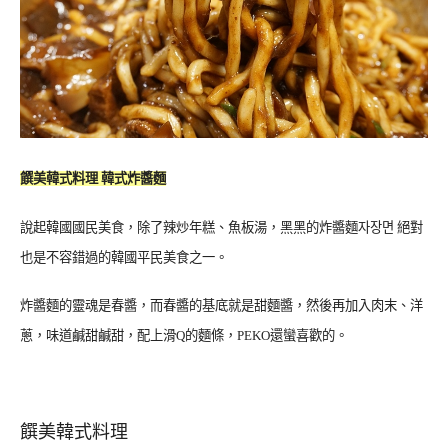
饌美韓式料理
韓式炸醬麵
說起韓國國民美食，除了辣炒年糕、魚板湯，黑黑的
炸醬麵
자장면
絕對
也是不容錯過的韓國
平民美食之一。
炸醬麵的靈魂是春醬，而春醬的基底就是
甜麵醬，然後再加入肉末、洋
蔥，味道鹹甜鹹甜，配上滑Q的麵條，PEKO還蠻喜歡的。
饌美韓式料理