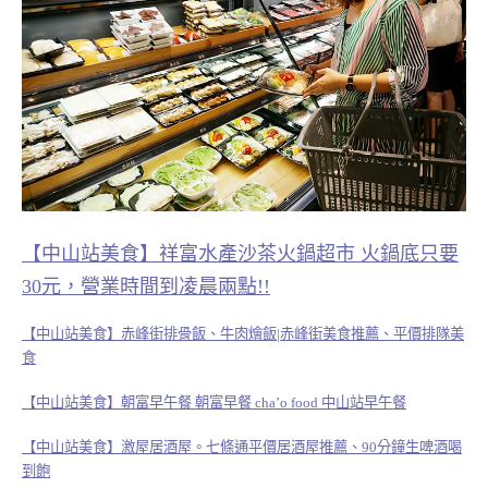
【中山站美食】祥富水產沙茶火鍋超市 火鍋底只要
30元，營業時間到凌晨兩點!!
【中山站美食】赤峰街排骨飯、牛肉燴飯|赤峰街美食推薦、平價排隊美
食
【中山站美食】朝富早午餐 朝富早餐 cha’o food 中山站早午餐
【中山站美食】激屋居酒屋。七條通平價居酒屋推薦、90分鐘生啤酒喝
到飽