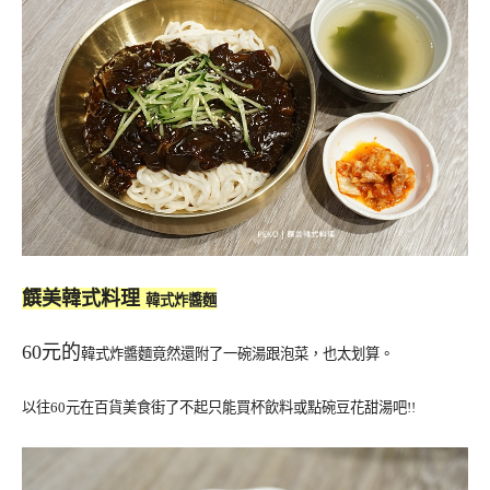
饌美韓式料理
韓式炸醬麵
60元的
韓式炸醬麵竟然還附了一碗湯跟泡菜，也太划算。
以往60元在百貨美食街了不起只能買杯飲料或點碗豆花甜湯吧!!