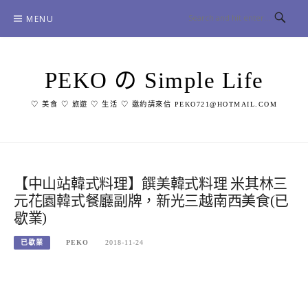
Skip
MENU
to
content
PEKO の Simple Life
♡ 美食 ♡ 旅遊 ♡ 生活 ♡ 邀約請來信 PEKO721@HOTMAIL.COM
【中山站韓式料理】饌美韓式料理 米其林三
元花園韓式餐廳副牌，新光三越南西美食(已
歇業)
已歇業
PEKO
2018-11-24