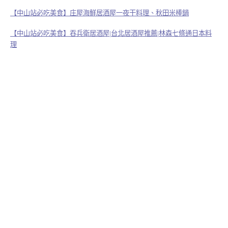
【中山站必吃美食】庄屋海鮮居酒屋一夜干料理、秋田米棒鍋
【中山站必吃美食】吞兵衛居酒屋|台北居酒屋推薦|林森七條通日本料
理