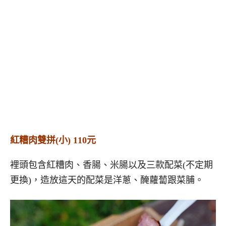
紅糟肉雙拼(小) 110元
裡頭包含紅糟肉、香腸、米腸以及三款配菜(不定期
更換)，造放這天的配菜是洋蔥、醃蘿蔔跟菜脯。