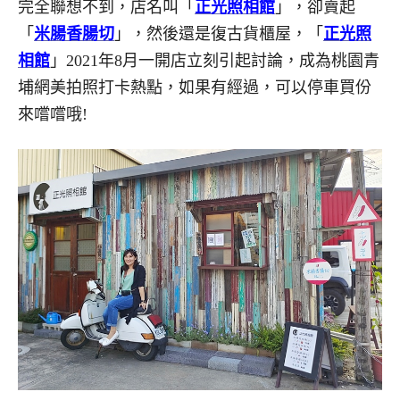
完全聯想不到，店名叫「
正光照相館
」，卻賣起
「
米腸香腸切
」，然後還是復古貨櫃屋，「
正光照
相館
」2021年8月一開店立刻引起討論，成為桃園青
埔網美拍照打卡熱點，如果有經過，可以停車買份
來嚐嚐哦!