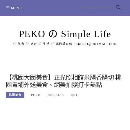
Skip
MENU
to
content
PEKO の Simple Life
♡ 美食 ♡ 旅遊 ♡ 生活 ♡ 邀約請來信 PEKO721@HOTMAIL.COM
【桃園大園美食】正光照相館米腸香腸切 桃
園青埔外送美食、網美拍照打卡熱點
桃園美食
PEKO
2022-04-15
1