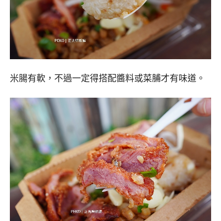
米腸有軟，不過一定得搭配醬料或菜脯才有味道。