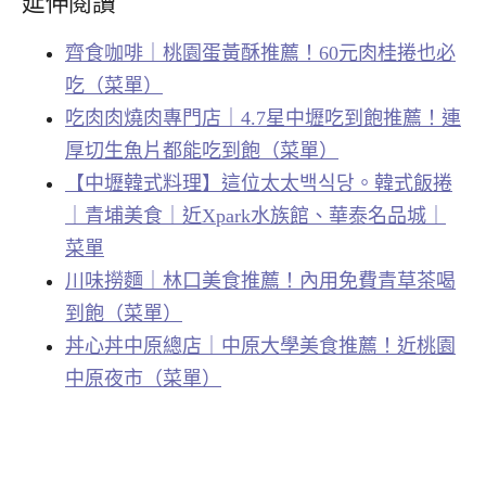
延伸閱讀
齊食咖啡｜桃園蛋黃酥推薦！60元肉桂捲也必
吃（菜單）
吃肉肉燒肉專門店｜4.7星中壢吃到飽推薦！連
厚切生魚片都能吃到飽（菜單）
【中壢韓式料理】這位太太백식당。韓式飯捲
｜青埔美食｜近Xpark水族館、華泰名品城｜
菜單
川味撈麵｜林口美食推薦！內用免費青草茶喝
到飽（菜單）
丼心丼中原總店｜中原大學美食推薦！近桃園
中原夜市（菜單）