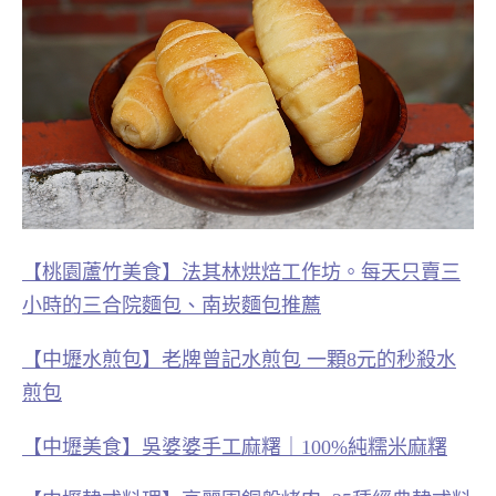
【桃園蘆竹美食】法其林烘焙工作坊。每天只賣三
小時的三合院麵包、南崁麵包推薦
【中壢水煎包】老牌曾記水煎包 一顆8元的秒殺水
煎包
【中壢美食】吳婆婆手工麻糬｜100%純糯米麻糬