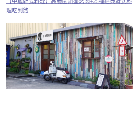
【中壢韓式料理】高麗園銅盤烤肉+25種經典韓式料
理吃到飽