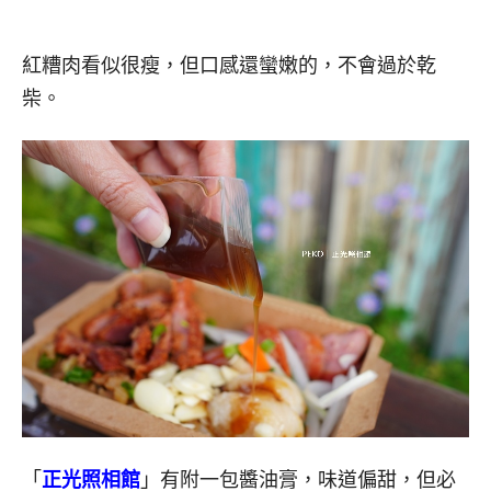
紅糟肉看似很瘦，但口感還蠻嫩的，不會過於乾
柴。
「
正光照相館
」有附一包醬油膏，味道偏甜，但必