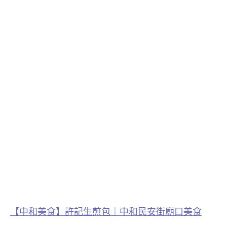
【中和美食】許記生煎包｜中和民安街廟口美食