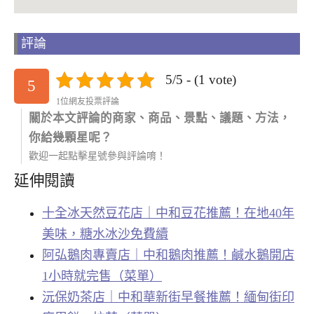
評論
5/5 - (1 vote)
5
1位網友投票評論
關於本文評論的商家、商品、景點、議題、方法，
你給幾顆星呢？
歡迎一起點擊星號參與評論唷！
延伸閱讀
十全冰天然豆花店｜中和豆花推薦！在地40年
美味，糖水冰沙免費續
阿弘鵝肉專賣店｜中和鵝肉推薦！鹹水鵝開店
1小時就完售（菜單）
沅保奶茶店｜中和華新街早餐推薦！緬甸街印