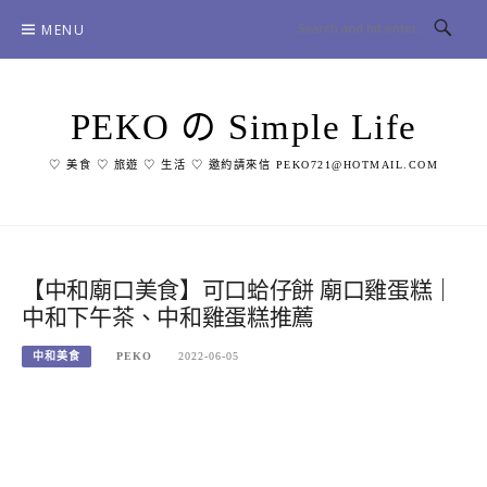
Skip
MENU
to
content
PEKO の Simple Life
♡ 美食 ♡ 旅遊 ♡ 生活 ♡ 邀約請來信 PEKO721@HOTMAIL.COM
【中和廟口美食】可口蛤仔餅 廟口雞蛋糕｜
中和下午茶、中和雞蛋糕推薦
中和美食
PEKO
2022-06-05