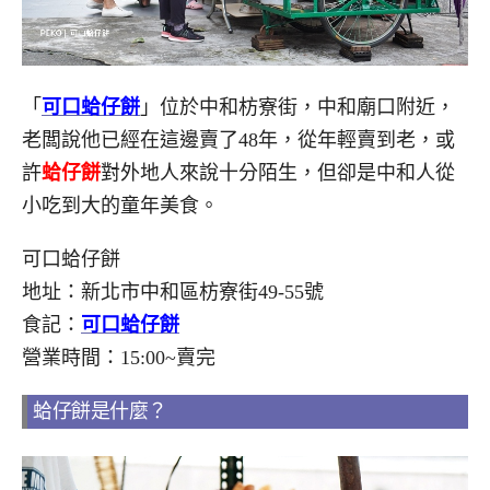
「
可口蛤仔餅
」位於中和枋寮街，中和廟口附近，
老闆說他已經在這邊賣了48年，從年輕賣到老，或
許
蛤仔餅
對外地人來說十分陌生，但卻是中和人從
小吃到大的童年美食。
可口蛤仔餅
地址：新北市中和區枋寮街49-55號
食記：
可口蛤仔餅
營業時間：15:00~賣完
蛤仔餅是什麼？