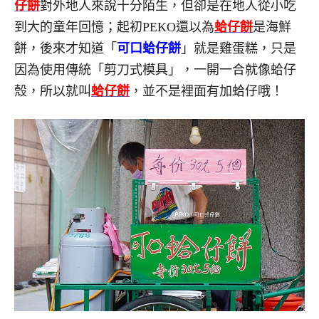
仔餅
對外地人來說十分陌生，但卻是在地人從小吃
到大的童年回憶；起初PEKO還以為
蛤仔餅
是海鮮
餅，後來才知道「
可口蛤仔餅
」就是雞蛋糕，只是
因為使用傳統「剪刀式模具」，一開一合就像蛤仔
殼，所以就叫
蛤仔餅
，並不是裡面有加蛤仔哦！