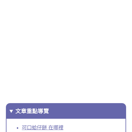
文章重點導覽
可口蛤仔餅 在哪裡