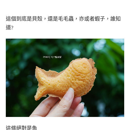
這個到底是貝殼，還是毛毛蟲，亦或者蝦子，誰知
道?
這條絕對是魚