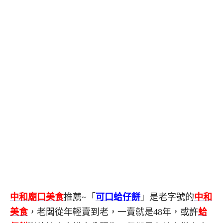
中和廟口美食
推薦~「
可口蛤仔餅
」是老字號的
中和
美食
，老闆從年輕賣到老，一賣就是48年，或許
蛤