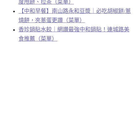
度甩餅、拉茶（菜單）
【中和早餐】南山路永和豆漿｜必吃胡椒餅/蔥
燒餅，夾蔥蛋更讚（菜單）
香珍鍋貼水餃｜網讚最強中和鍋貼！連城路美
食推薦（菜單）