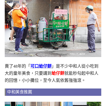
賣了48年的「
可口蛤仔餅
」是不少中和人從小吃到
大的童年美食，只要講到
蛤仔餅
就能秒勾起中和人
的回憶，小小攤位，至今人氣依舊強強滾。
中和美食推薦