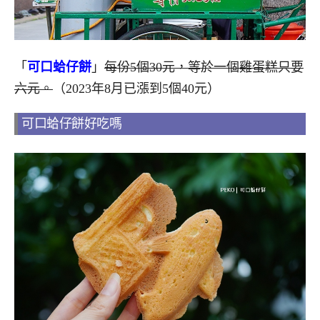
「
可口蛤仔餅
」
每份5個30元，等於一個雞蛋糕只要
六元。
（2023年8月已漲到5個40元）
可口蛤仔餅好吃嗎