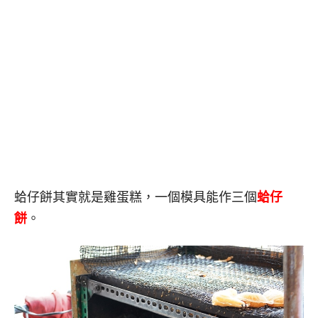
蛤仔餅其實就是雞蛋糕，一個模具能作三個
蛤仔
餅
。