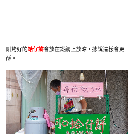
剛烤好的
蛤仔餅
會放在鐵網上放涼，據說這樣會更
酥。