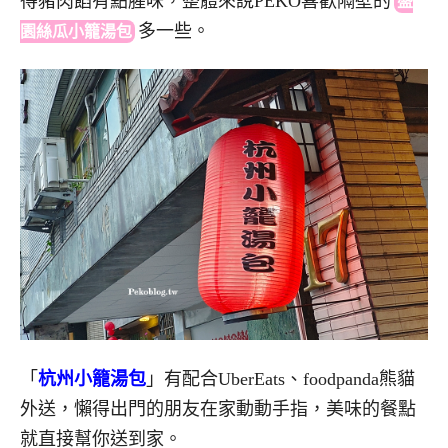
得豬肉餡有點腥味，整體來說PEKO喜
歡隔壁的
盛
多
一些。
園絲瓜小籠湯包
「
杭州小籠湯包
」有配合UberEats、foodpanda熊貓
外送，懶得出門的朋友在家動動手指，美味的餐點
就直接幫你送到家。