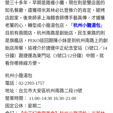
營三十多年，早期是路邊小攤，現在則是雙店面的
知名餐廳，還獲得米其林必比登推介的肯定，碳烤
店起家，後來師承上海麵食師傅手藝真傳，才擄獲
老饕的心，轉型成小籠湯包店，「
杭州小籠湯包
」
目前有兩間店，杭州南路是創始店，民生東路的則
是旗艦店，PEKO這回跟陳小妹是到杭州南路上的創
始店用餐，這裡介於捷運中正紀念堂站（3號口／14
分鐘）跟捷運為東門站（3號口/12分鐘）中間，就
看你哪條線方便。
杭州小籠湯包
電話：02-2393-1757
地址：台北市大安區杭州南路二段19號
營業時間： 11:00–14:30 16:30–21:00
固定公休：星期二