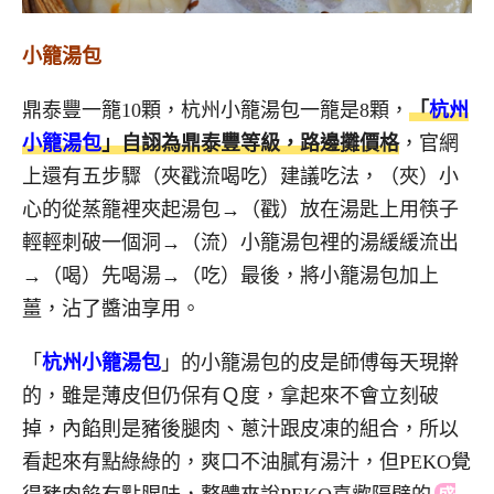
小籠湯包
鼎泰豐一籠10顆，杭州小籠湯包一籠是8顆，
「
杭州
小籠湯包
」自詡為鼎泰豐等級，路邊攤價格
，官網
上還有五步驟（夾戳流喝吃）建議吃法，（夾）小
心的從蒸籠裡夾起湯包→（戳）放在湯匙上用筷子
輕輕刺破一個洞→（流）小籠湯包裡的湯緩緩流出
→（喝）先喝湯→（吃）最後，將小籠湯包加上
薑，沾了醬油享用。
「
杭州小籠湯包
」的小籠湯包的皮是師傅每天現擀
的，雖是薄皮但仍保有Ｑ度，拿起來不會立刻破
掉，內餡則是豬後腿肉、蔥汁跟皮凍的組合，所以
看起來有點綠綠的，爽口不油膩有湯汁，但PEKO覺