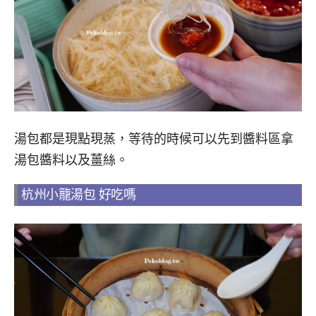
湯包都是現點現蒸，等待的時候可以先到醬料區拿
湯包醬料以及薑絲。
杭州小籠湯包 好吃嗎