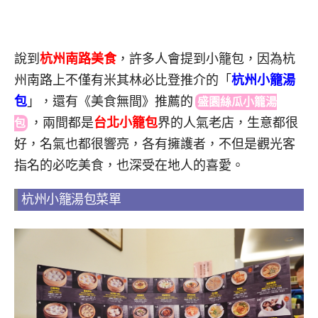
說到
杭州南路美食
，許多人會提到小籠包，因為杭
州南路上不僅有米其林必比登推介的「
杭州小籠湯
包
」，還有《美食無間》推薦
的
盛園絲瓜小籠湯
，兩間都是
台北小籠包
界的人氣老店，生意都很
包
好，名氣也都很響亮，各有擁護者，不但是觀光客
指名的必吃美食，也深受在地人的喜愛。
杭州小籠湯包菜單