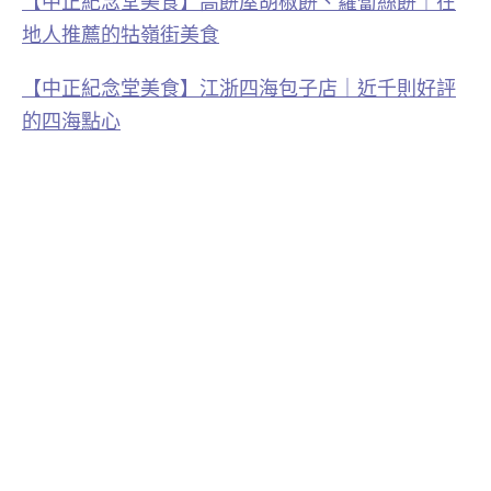
【中正紀念堂美食】高餅屋胡椒餅、蘿蔔絲餅｜在
地人推薦的牯嶺街美食
【中正紀念堂美食】江浙四海包子店｜近千則好評
的四海點心