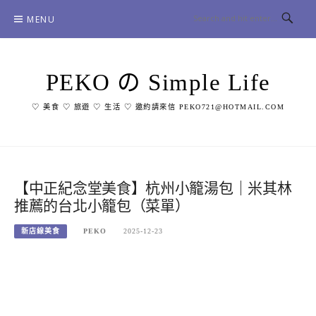
Skip
MENU
to
content
PEKO の Simple Life
♡ 美食 ♡ 旅遊 ♡ 生活 ♡ 邀約請來信 PEKO721@HOTMAIL.COM
【中正紀念堂美食】杭州小籠湯包｜米其林
推薦的台北小籠包（菜單）
新店線美食
PEKO
2025-12-23