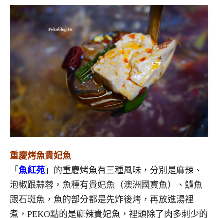
重慶烤魚貴妃魚
「
魚紅苑
」的重慶烤魚有三種風味，分別是麻辣、
泡椒跟蒜蓉，魚種有貴妃魚（澳洲國寶魚）、鱸魚
跟石斑魚，魚的部分都是先炸後烤，再放進湯裡
煮，PEKO點的是麻辣貴妃魚，裡頭除了肉多刺少的