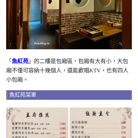
「
魚紅苑
」的二樓是包廂區，包廂有大有小，大包
廂不僅可容納十幾個人，還能歡唱KTV，也有四人
小包廂。
魚紅苑菜單