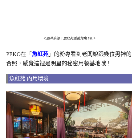
＜照片來源：魚紅苑重慶烤魚 FB＞
PEKO在「
魚紅苑
」的粉專看到老闆娘跟幾位男神的
合照，感覺這裡是明星的秘密用餐基地哦！
魚紅苑 內用環境