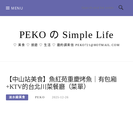
Skip
MENU
to
content
PEKO の Simple Life
♡ 美食 ♡ 旅遊 ♡ 生活 ♡ 邀約請來信 PEKO721@HOTMAIL.COM
【中山站美食】魚紅苑重慶烤魚｜有包廂
+KTV的台北川菜餐廳（菜單）
淡水線美食
PEKO
2025-12-26