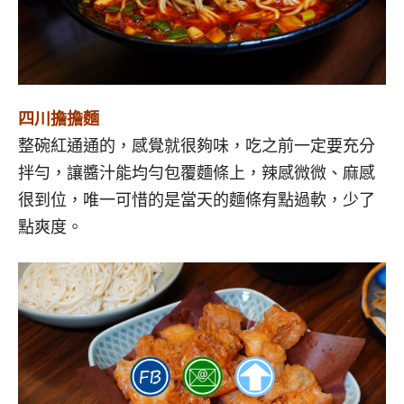
四川擔擔麵
整碗紅通通的，感覺就很夠味，吃之前一定要充分
拌勻，讓醬汁能均勻包覆麵條上，辣感微微、麻感
很到位，唯一可惜的是當天的麵條有點過軟，少了
點爽度。