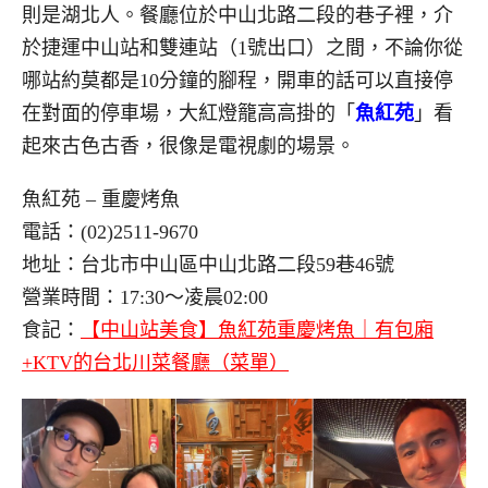
則是湖北人。餐廳位於中山北路二段的巷子裡，介
於捷運中山站和雙連站（1號出口）之間，不論你從
哪站約莫都是10分鐘的腳程，開車的話可以直接停
在對面的停車場，大紅燈籠高高掛的「
魚紅苑
」看
起來古色古香，很像是電視劇的場景。
魚紅苑 – 重慶烤魚
電話：(02)2511-9670
地址：台北市中山區中山北路二段59巷46號
營業時間：17:30～凌晨02:00
食記：
【中山站美食】魚紅苑重慶烤魚｜有包廂
+KTV的台北川菜餐廳（菜單）