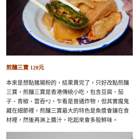
煎釀三寶 120元
本來是想點豬腸粉的，結果賣完了，只好改點煎釀
三寶，煎釀三寶是香港傳統小吃，包含豆腐、茄
子、青椒、雲吞*2，乍看是普通炸物，但其實魔鬼
藏在細節裡，煎釀三寶最大的特色是魚漿會鑲在食
材裡，然後再淋上醬汁，吃起來會多股鮮味。