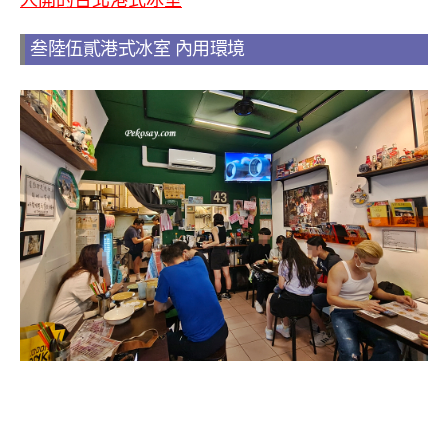
人開的台北港式冰室
叁陸伍貳港式冰室 內用環境