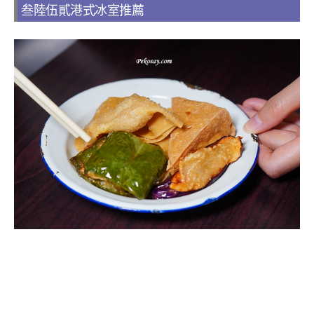
叁陸伍貳港式冰室推薦