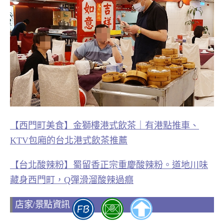
【西門町美食】金獅樓港式飲茶｜有港點推車、
KTV包廂的台北港式飲茶推薦
【台北酸辣粉】蜀留香正宗重慶酸辣粉。道地川味
藏身西門町，Q彈滑溜酸辣過癮
店家/景點資訊