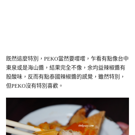
既然這麼特別，PEKO當然要嚐嚐，乍看有點像台中
東泉或是海山醬，結果完全不像，余均益辣椒醬有
股酸味，反而有點泰國辣椒醬的感覺，雖然特別，
但PEKO沒有特別喜歡。