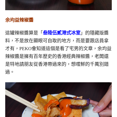
余均益辣椒醬
這罐辣椒醬算是「
叁陸伍貳港式冰室
」的隱藏版醬
料，不是放在顯眼可自取的地方，而是要跟店員拿
才有，PEKO會知道這個是看了宅男的文章，余均益
辣椒醬是擁有百年歷史的香港經典辣椒醬，老闆還
是特地請朋友從香港帶過來的，想嚐鮮的千萬別錯
過。