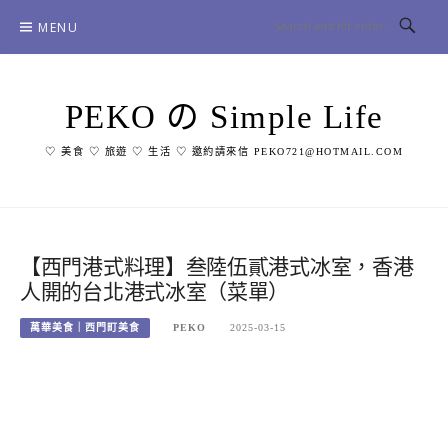
Skip
MENU
to
content
PEKO の Simple Life
♡ 美食 ♡ 旅遊 ♡ 生活 ♡ 邀約請來信 PEKO721@HOTMAIL.COM
【西門港式料理】叁陸伍貳港式冰室，香港
人開的台北港式冰室（菜單）
萬華美食｜西門町美食
PEKO
2025-03-15