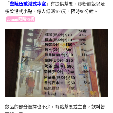
「
叁陸伍貳港式冰室
」有提供茶餐、炒粉麵飯以及
多款港式小點，每人低消100元，限時90分鐘
。
gomaji限時79折
飲品的部分選擇也不少，有點茶餐或主食，飲料皆