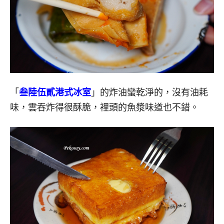
「
叁陸伍貳港式冰室
」的炸油蠻乾淨的，沒有油耗
味，雲吞炸得很酥脆，裡頭的魚漿味道也不錯。