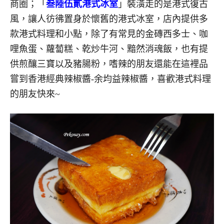
商圈；「
叁陸伍貳港式冰室
」裝潢走的是港式復古
風，讓人彷彿置身於懷舊的港式冰室，店內提供多
款港式料理和小點，除了有常見的金磚西多士、咖
哩魚蛋、蘿蔔糕、乾炒牛河、黯然消魂飯，也有提
供煎釀三寶以及豬腸粉，嗜辣的朋友還能在這裡品
嘗到香港經典辣椒醬-余均益辣椒醬，喜歡港式料理
的朋友快來
~