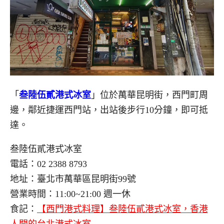
「
叁陸伍貳港式冰室
」位於萬華昆明街，西門町周
邊，鄰近捷運西門站，出站後步行10分鐘，即可抵
達。
叁陸伍貳港式冰室
電話：02 2388 8793
地址：臺北市萬華區昆明街99號
營業時間：11:00~21:00 週一休
食記：
【西門港式料理】叁陸伍貳港式冰室，香港