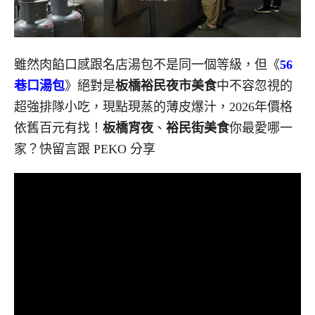
雖然肉餡口感跟名店湯包不是同一個等級，但《
56
巷口湯包
》絕對是
板橋裕民夜市美食
中不容忽視的
超強排隊小吃，現點現蒸的薄皮爆汁，2026年價格
依舊百元有找！
板橋宵夜
、
裕民街美食
你最愛哪一
家？快留言跟 PEKO 分享