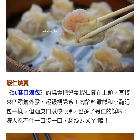
蝦仁燒賣
《
56巷口湯包
》的燒賣把整隻蝦仁擺在上頭，直接
來個霸氣外露，超級視覺系！肉餡料雖然和小籠湯
包一樣，但麵皮口感較Q彈，也多了蝦仁的鮮味，
讓人忍不住一口接一口，超級ㄙㄨㄚˋ嘴！