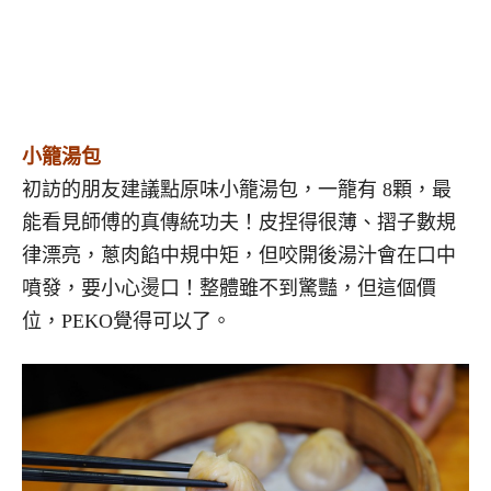
小籠湯包
初訪的朋友建議點原味小籠湯包，一籠有 8顆，最
能看見師傅的真傳統功夫！皮捏得很薄、摺子數規
律漂亮，蔥肉餡中規中矩，但咬開後湯汁會在口中
噴發，要小心燙口！整體雖不到驚豔，但這個價
位，PEKO覺得可以了。