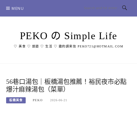
Skip
MENU
to
content
PEKO の Simple Life
♡ 美食 ♡ 旅遊 ♡ 生活 ♡ 邀約請來信 PEKO721@HOTMAIL.COM
56巷口湯包｜板橋湯包推薦！裕民夜市必點
爆汁麻辣湯包（菜單）
板橋美食
PEKO
2026-06-21