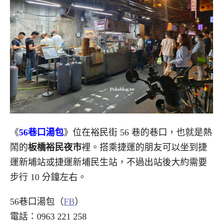
《
56巷口湯包
》位在裕民街 56 巷的巷口，也就是熱
鬧的
板橋裕民夜市
裡。搭乘捷運的朋友可以坐到捷
運新埔站或捷運新埔民生站，不過出站後大約需要
步行 10 分鐘左右。
56巷口湯包（
FB
）
電話：0963 221 258