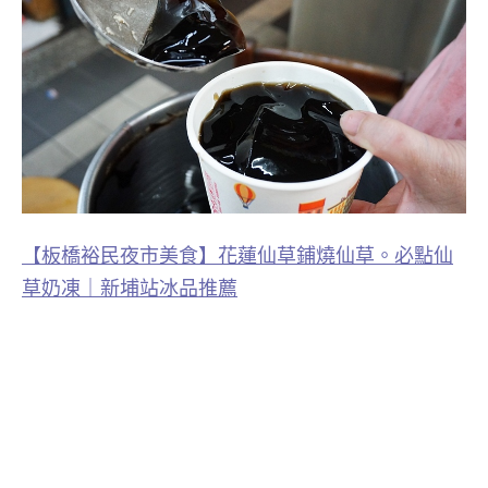
【板橋裕民夜市美食】花蓮仙草鋪燒仙草。必點仙
草奶凍｜新埔站冰品推薦