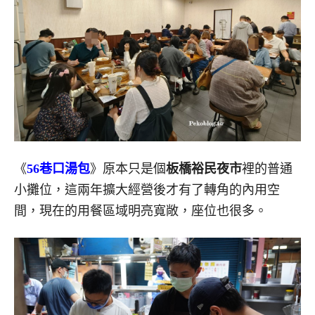
《
56巷口湯包
》原本只是個
板橋裕民夜市
裡的普通
小攤位，這兩年擴大經營後才有了轉角的內用空
間，現在的用餐區域明亮寬敞，座位也很多。