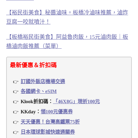
【裕民街美食】秘醬滷味。板橋冷滷味推薦，滷炸
豆腐一咬就噴汁！
【板橋裕民街美食】阿益魯肉飯，15元滷肉飯｜板
橋滷肉飯推薦（菜單）
最新優惠＆折扣碼
訂國外飯店機場交通
各國網卡、eSIM
Klook折扣碼：
「46X8G」現折100元
KKday：
領100元優惠券
天天優惠！台灣高鐵票75折
日本環球影城快速通關券