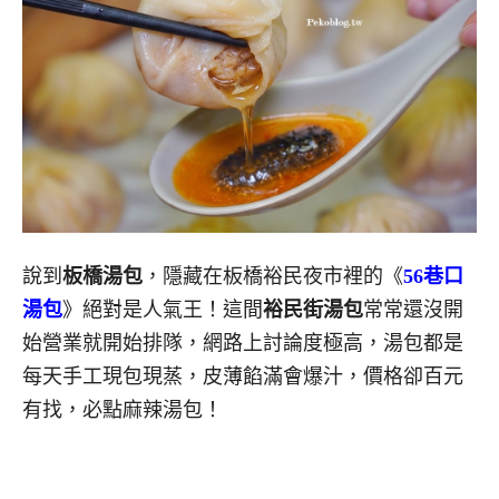
說到
板橋湯包
，隱藏在板橋裕民夜市裡的《
56巷口
湯包
》絕對是人氣王！這間
裕民街湯包
常常還沒開
始營業就開始排隊，網路上討論度極高，湯包都是
每天手工現包現蒸，皮薄餡滿會爆汁，價格卻百元
有找，必點麻辣湯包！