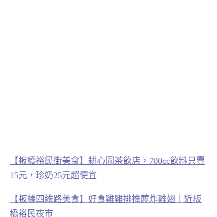
【板橋裕民街美食】耕心園茶飲店，700cc飲料只賣
15元，珍奶25元超便宜
【板橋四維路美食】好食雞雞排推薦炸雞翅｜近板
橋裕民夜市