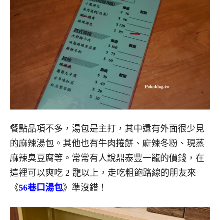
餐點品項不多，湯包是主打，其中還有外面很少見
的麻辣湯包。其他也有牛肉捲餅、麻辣冬粉、現蒸
麻辣臭豆腐等。常常有人說鼎泰豐一籠的價錢，在
這裡可以爽吃 2 籠以上，走吃粗飽路線的朋友來
《
56巷口湯包
》準沒錯！