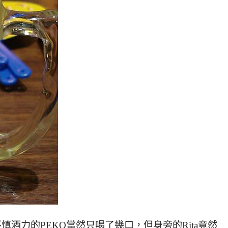
慎酒力的PEKO當然只喝了幾口，但身旁的Rita竟然