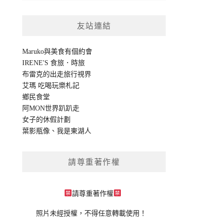
友站連結
Maruko與美食有個約會
IRENE'S 食旅．時旅
布雷克的出走旅行視界
艾瑪 吃喝玩樂札記
鄉民食堂
阿MON世界趴趴走
女子的休假計劃
葉影瓶像
、
我是東湖人
請尊重著作權
請尊重著作權
照片未經授權，不得任意轉載使用！