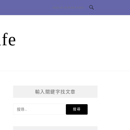
fe
輸入關鍵字找文章
搜
尋
關
鍵