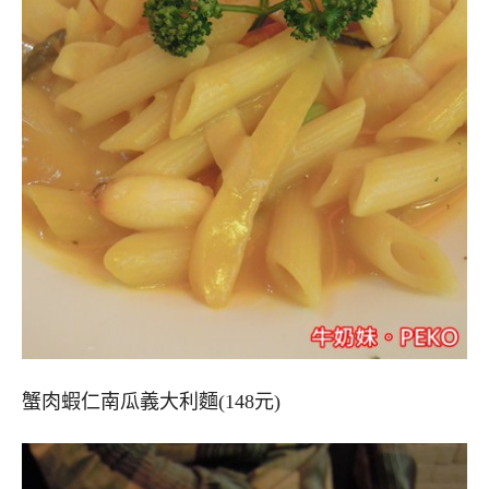
蟹肉蝦仁南瓜義大利麵(148元)