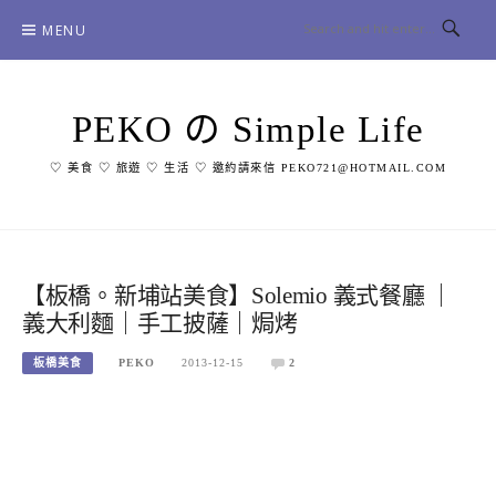
Skip
MENU
to
content
PEKO の Simple Life
♡ 美食 ♡ 旅遊 ♡ 生活 ♡ 邀約請來信 PEKO721@HOTMAIL.COM
【板橋。新埔站美食】Solemio 義式餐廳 ｜
義大利麵｜手工披薩｜焗烤
板橋美食
PEKO
2013-12-15
2