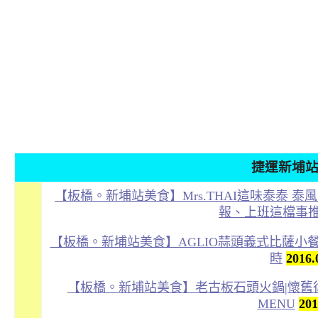
捷運新埔
【板橋。新埔站美食】Mrs.THAI這味泰泰 泰
報、上班這檔事
【板橋。新埔站美食】AGLIO蒜頭義式比薩小餐館
時
2016
【板橋。新埔站美食】老古板石頭火鍋|懷舊復
MENU
20