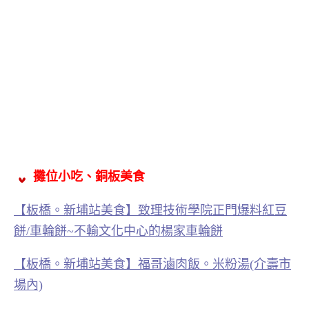
攤位小吃、銅板美食
【板橋。新埔站美食】致理技術學院正門爆料紅豆
餅/車輪餅~不輸文化中心的楊家車輪餅
【板橋。新埔站美食】福哥滷肉飯。米粉湯(介壽市
場內)