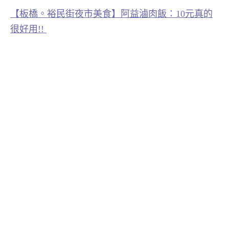
【板橋。裕民街夜市美食】阿益滷肉飯：10元真的
很好用!!