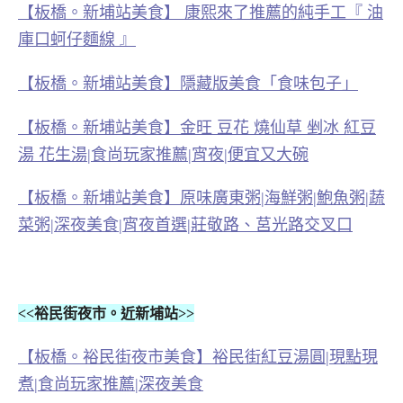
【板橋。新埔站美食】 康熙來了推薦的純手工『 油
庫口蚵仔麵線 』
【板橋。新埔站美食】隱藏版美食「食味包子」
【板橋。新埔站美食】金旺 豆花 燒仙草 剉冰 紅豆
湯 花生湯|食尚玩家推薦|宵夜|便宜又大碗
【板橋。新埔站美食】原味廣東粥|海鮮粥|鮑魚粥|蔬
菜粥|深夜美食|宵夜首選|莊敬路、莒光路交叉口
<<裕民街夜市。近新埔站>>
【板橋。裕民街夜市美食】裕民街紅豆湯圓|現點現
煮|食尚玩家推薦|深夜美食