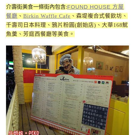
介壽街美食一條街內包含:
FOUND HOUSE 方屋
餐廳
、
Birkin Waffle Cafe
、森堤複合式餐飲坊
、
千壽司日本料理、鴉片粉圓(創始店)、大華168魷
魚羹、芳庭西餐廳等美食。