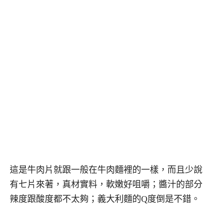
這是牛肉片就跟一般在牛肉麵裡的一樣，而且少說
有七片來著，真材實料，軟嫩好咀嚼；醬汁的部分
辣度跟酸度都不太夠；義大利麵的Q度倒是不錯。