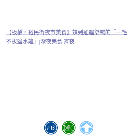
【板橋。裕民街夜市美食】辣到通體舒暢的『一毛
不拔鹽水雞』|深夜美食|宵夜