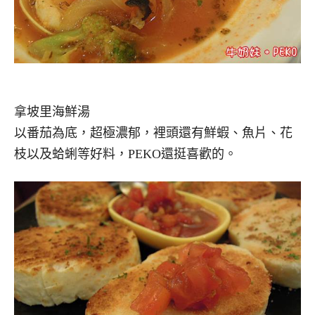
拿坡里海鮮湯
以番茄為底，超極濃郁，裡頭還有鮮蝦、魚片、花
枝以及蛤蜊等好料，PEKO還挺喜歡的。