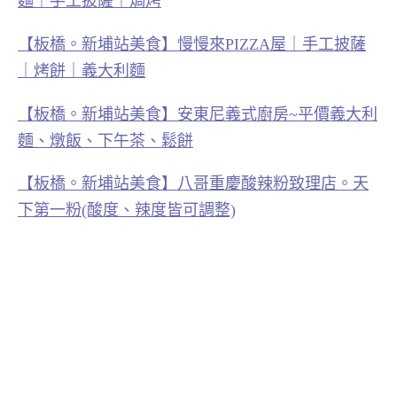
麵｜手工披薩｜焗烤
【板橋。新埔站美食】慢慢來PIZZA屋｜手工披薩
｜烤餅｜義大利麵
【板橋。新埔站美食】安東尼義式廚房~平價義大利
麵、燉飯、下午茶、鬆餅
【板橋。新埔站美食】八哥重慶酸辣粉致理店。天
下第一粉(酸度、辣度皆可調整)