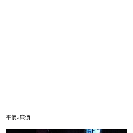
平價≠廉價