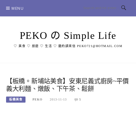
Skip
MENU
to
content
PEKO の Simple Life
♡ 美食 ♡ 旅遊 ♡ 生活 ♡ 邀約請來信 PEKO721@HOTMAIL.COM
【板橋。新埔站美食】安東尼義式廚房~平價
義大利麵、燉飯、下午茶、鬆餅
板橋美食
PEKO
2013-11-13
5