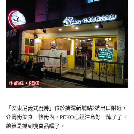
「安東尼義式廚房」位於捷運新埔站2號出口附近，
介壽街美食一條街內，PEKO已經注意好一陣子了，
總算是抓到機會品嚐了。