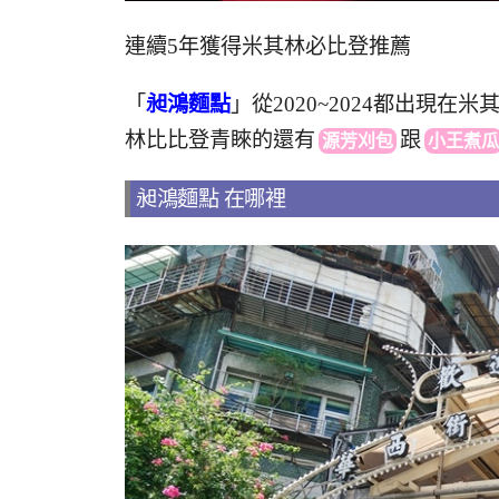
連續5年獲得米其林必比登推薦
「
昶鴻麵點
」從2020~2024都出現
林比比登青睞的還
有
跟
源芳刈包
小王煮瓜
昶鴻麵點 在哪裡