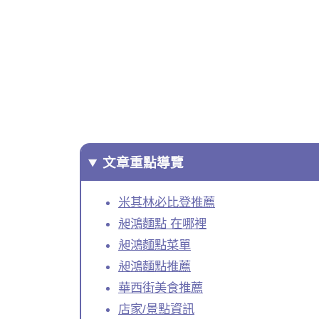
文章重點導覽
米其林必比登推薦
昶鴻麵點 在哪裡
昶鴻麵點菜單
昶鴻麵點推薦
華西街美食推薦
店家/景點資訊