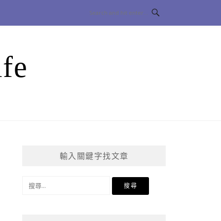
fe
輸入關鍵字找文章
搜
尋
關
鍵