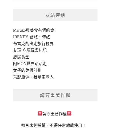
友站連結
Maruko與美食有個約會
IRENE'S 食旅．時旅
布雷克的出走旅行視界
艾瑪 吃喝玩樂札記
鄉民食堂
阿MON世界趴趴走
女子的休假計劃
葉影瓶像
、
我是東湖人
請尊重著作權
請尊重著作權
照片未經授權，不得任意轉載使用！