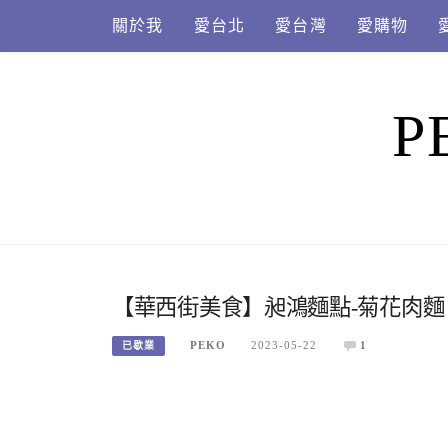
Skip
關於我
愛台北
愛台灣
愛購物
to
content
P
【華西街美食】昶鴻麵點-菊花肉
PEKO
2023-05-22
1
已歇業