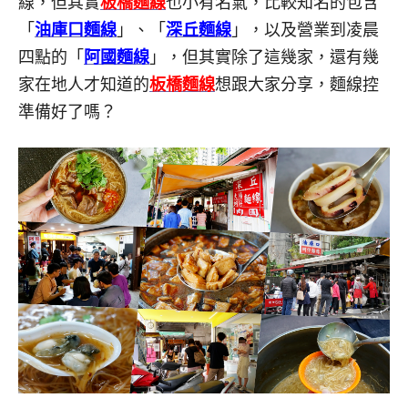
線，但其實
板橋麵線
也小有名氣，比較知名的包含
「
油庫口麵線
」、「
深丘麵線
」，以及營業到凌晨
四點的「
阿國麵線
」，但其實除了這幾家，還有幾
家在地人才知道的
板橋麵線
想跟大家分享，麵線控
準備好了嗎？