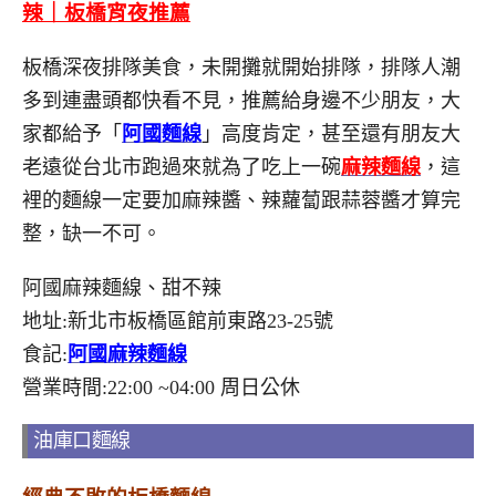
辣｜板橋宵夜推薦
板橋深夜排隊美食，未開攤就開始排隊，排隊人潮
多到連盡頭都快看不見，推薦給身邊不少朋友，大
家都給予「
阿國麵線
」高度肯定，甚至還有朋友大
老遠從台北市跑過來就為了吃上一碗
麻辣麵線
，這
裡的麵線一定要加麻辣醬、辣蘿蔔跟蒜蓉醬才算完
整，缺一不可。
阿國麻辣麵線、甜不辣
地址:新北市板橋區館前東路23-25號
食記:
阿國麻辣麵線
營業時間:22:00 ~04:00 周日公休
油庫口麵線