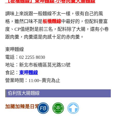
【板橋麵線】東呷麵線-小卷肉羹大腸麵線
調味上來說跟一般麵線不太一樣，很有自己的風
格，雖然口味不是
板橋麵線
中最好的，但配料豐富
度、CP值絕對是前三名，配料除了大腸，還有小卷
跟肉羹，肉羹還是肉感十足的赤肉羹。
東呷麵線
電話：02 2255 8030
地址：新北市板橋區莒光路53號
食記：
東呷麵線
營業時間：11:00~賣完為止
伯利恆大腸麵線
加腸加辣是日常