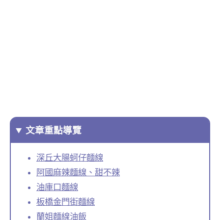
文章重點導覽
深丘大腸蚵仔麵線
阿國麻辣麵線、甜不辣
油庫口麵線
板橋金門街麵線
蘭姐麵線油飯