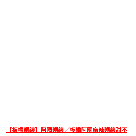
【板橋麵線】阿國麵線／板橋阿國麻辣麵線甜不