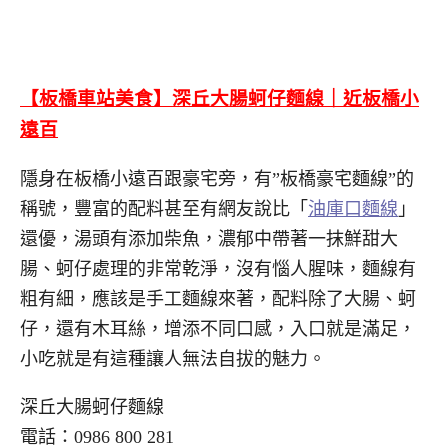
【板橋車站美食】深丘大腸蚵仔麵線｜近板橋小
遠百
隱身在板橋小遠百跟豪宅旁，有”板橋豪宅麵線”的
稱號，豐富的配料甚至有網友說比「
油庫口麵線
」
還優，湯頭有添加柴魚，濃郁中帶著一抹鮮甜大
腸、蚵仔處理的非常乾淨，沒有惱人腥味，麵線有
粗有細，應該是手工麵線來著，配料除了大腸、蚵
仔，還有木耳絲，增添不同口感，入口就是滿足，
小吃就是有這種讓人無法自拔的魅力。
深丘大腸蚵仔麵線
電話：0986 800 281