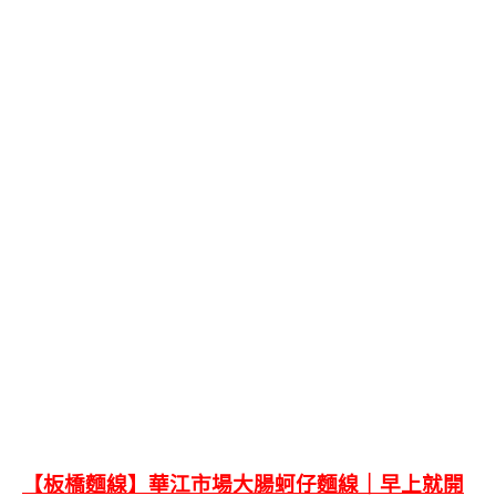
【板橋麵線】華江市場大腸蚵仔麵線｜早上就開