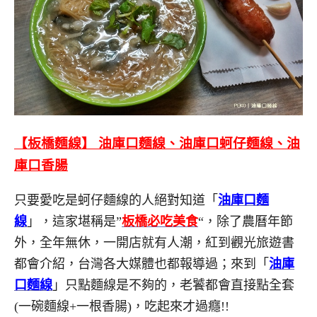
【板橋麵線】 油庫口麵線、油庫口蚵仔麵線、油
庫口香腸
只要愛吃是蚵仔麵線的人絕對知道「
油庫口麵
線
」，這家堪稱是”
板橋必吃美食
“，除了農曆年節
外，全年無休，一開店就有人潮，紅到觀光旅遊書
都會介紹，台灣各大媒體也都報導過；來到「
油庫
口麵線
」只點麵線是不夠的，老饕都會直接點全套
(一碗麵線+一根香腸)，吃起來才過癮!!