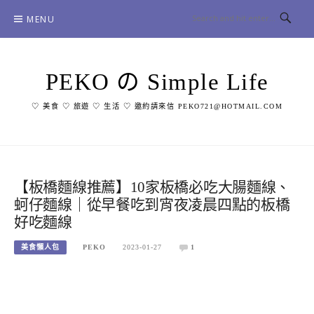
Skip
MENU
to
content
PEKO の Simple Life
♡ 美食 ♡ 旅遊 ♡ 生活 ♡ 邀約請來信 PEKO721@HOTMAIL.COM
【板橋麵線推薦】10家板橋必吃大腸麵線、
蚵仔麵線｜從早餐吃到宵夜凌晨四點的板橋
好吃麵線
美食懶人包
PEKO
2023-01-27
1