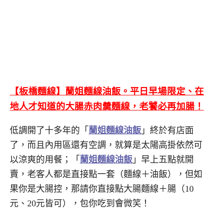
【板橋麵線】蘭姐麵線油飯。平日早場限定、在
地人才知道的大腸赤肉羹麵線，老饕必再加腸！
低調開了十多年的「
蘭姐麵線油飯
」終於有店面
了，而且內用區還有空調，就算是太陽高掛依然可
以涼爽的用餐；「
蘭姐麵線油飯
」早上五點就開
賣，老客人都是直接點一套（麵線＋油飯），但如
果你是大腸控，那請你直接點大腸麵線＋腸（10
元、20元皆可），包你吃到會微笑！