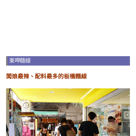
東呷麵線
闆娘最辣、配料最多的板橋麵線