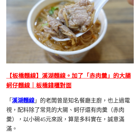
【板橋麵線】溪湖麵線。加了「赤肉羹」的大腸
蚵仔麵線｜板橋錢櫃對面
「
溪湖麵線
」的老闆曾是知名餐廳主廚，也上過電
視，配料除了常見的大腸、蚵仔還有肉羹（赤肉
羹），以小碗45元來說，算是多料實在，誠意滿
滿。